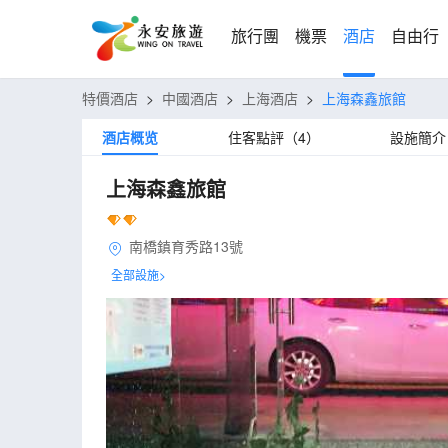
旅行團
機票
酒店
自由行
特價酒店
>
中國酒店
>
上海酒店
>
上海森鑫旅館
酒店概览
住客點評（4）
設施簡介
上海森鑫旅館
南橋鎮育秀路13號
全部設施>