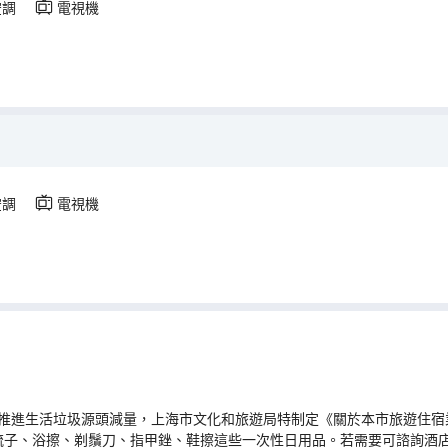
空調
電視機
空調
電視機
推進生活垃圾源頭減量，上海市文化和旅遊局特制定《關於本市旅遊住宿業
梳子、浴擦、剃鬚刀、指甲銼、鞋擦這些一次性日用品。若需要可諮詢酒