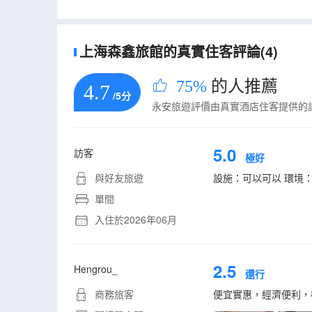
上海森鑫旅館的真實住客評論(4)
75%
的人推薦
4.7
/5分
永安旅遊評價由真實酒店住客提供的
5.0
訪客
極好
與好友旅遊
設施：可以可以 環境：
單間
入住於2026年06月
2.5
Hengrou_
還行
商務旅客
便宜實惠，經濟便利，