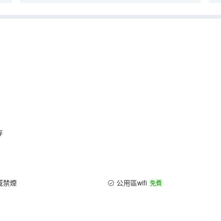
存
域禁煙
公用區wifi
免費