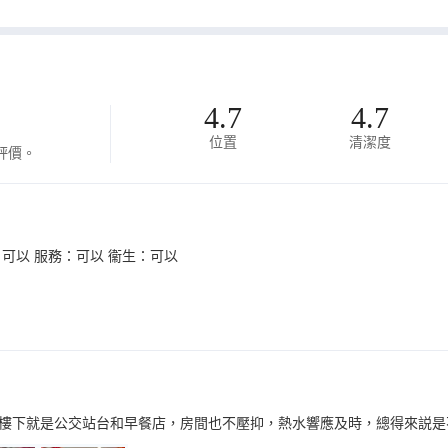
4.7
4.7
位置
清潔度
評價。
可以 服務：可以 衞生：可以
樓下就是公交站台和早餐店，房間也不壓抑，熱水響應及時，總得來説是