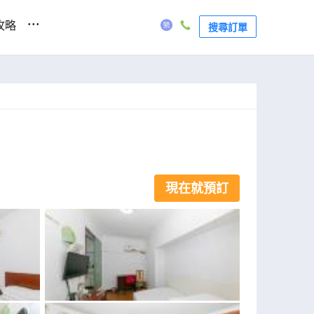
...
攻略
搜尋訂單
現在就預訂