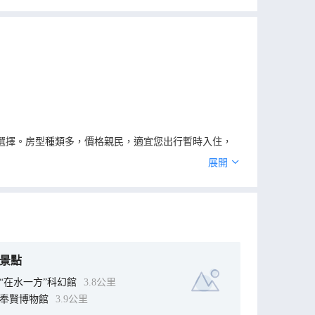
選擇。房型種類多，價格親民，適宜您出行暫時入住，
健康幸福感。
展開
景點
“在水一方”科幻館
3.8公里
奉賢博物館
3.9公里