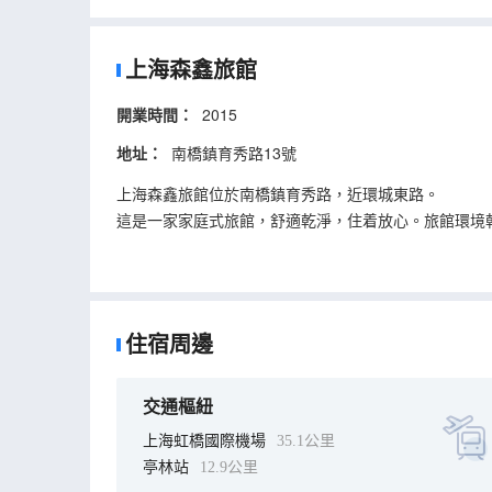
上海森鑫旅館
開業時間：
2015
地址：
南橋鎮育秀路13號
上海森鑫旅館位於南橋鎮育秀路，近環城東路。
這是一家家庭式旅館，舒適乾淨，住着放心。旅館環境
爭取給您一個好的入住體驗。浴室內提供24小時熱水
住宿周邊
交通樞紐
上海虹橋國際機場
35.1公里
亭林站
12.9公里