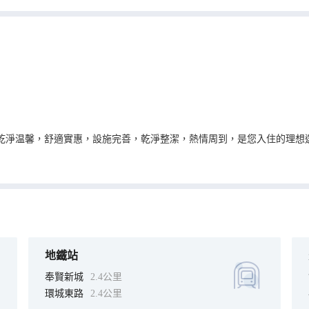
乾淨温馨，舒適實惠，設施完善，乾淨整潔，熱情周到，是您入住的理想
，讓您感受到賓至如歸的享受。旅客可以在閒暇時間去旅館的休閒區，提升
地鐵站
奉賢新城
2.4公里
環城東路
2.4公里