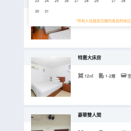
標準間
23
24
25
26
27
28
29
27
28
30
31
15㎡
1-2層
*所有入住退房日期均為目的地日
特惠大床房
12㎡
1-2層
豪華雙人間