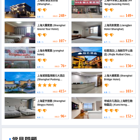
上海桃·源里舍民宿
上海99永朝之星旅館 (99
(Shanghai
Yongchaoxing Hotel)
Taoyuanlishe
Homestay)
248+
149+
HKD
HKD
3.8
/ 5
4.7
/ 5
上海大團賓館 (Shanghai
上海亮劍賓館 (Liangjian
Grand Tour Hotel)
Hotel Shanghai)
107+
123+
HKD
HKD
3.8
/ 5
4.7
/ 5
上海永暉賓館 (yonghui
柏雲酒店(上海新四平公路
hotel)
店) (Rujia Ruibai Cloud
Hotel (Shanghai Nanlu
Road New Siping Road
Branch))
76+
156+
HKD
HKD
4.9
/ 5
4.5
/ 5
上海浦東臨港開元大酒店
上海大橋賓館 (Shanghai
(Shanghai Pudong
Bridge Hotel)
Lingang Kaiyuan Hotel)
415+
103+
HKD
HKD
4.3
/ 5
4.8
/ 5
上海星宇旅館 (Shanghai
坤城非凡酒店(上海野生動
Xingyu Hotel)
物園店) (Kuncheng
Extraordinary Hotel
(Shanghai Wild Animal
Park))
96+
152+
HKD
HKD
4.4
/ 5
4.5
/ 5
常見問題