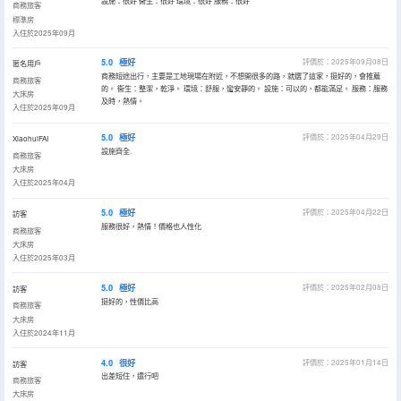
設施：很好 衞生：很好 環境：很好 服務：很好
商務旅客
標準房
入住於2025年09月
5.0
極好
評價於：2025年09月08日
匿名用戶
商務短途出行，主要是工地現場在附近，不想開很多的路，就選了這家，挺好的，會推薦
商務旅客
的。 衞生：整潔，乾淨。 環境：舒服，蠻安靜的。 設施：可以的，都能滿足。 服務：服務
大床房
及時，熱情。
入住於2025年09月
5.0
極好
評價於：2025年04月29日
XiaohuiFAI
設施齊全.
商務旅客
大床房
入住於2025年04月
5.0
極好
評價於：2025年04月22日
訪客
服務很好，熱情！價格也人性化
商務旅客
大床房
入住於2025年03月
5.0
極好
評價於：2025年02月08日
訪客
挺好的，性價比高
商務旅客
大床房
入住於2024年11月
4.0
很好
評價於：2025年01月14日
訪客
出差短住，還行吧
商務旅客
大床房