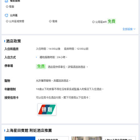
餐飲服務
餐廳
公共區
免費
公共區域禁煙
電梯
公用區wifi
全部設施
酒店政策
入住和退房
入住時間：14:00以後 退房時間：12:00以前
入住方式
櫃枱服務時間：24小時。
停車場
免费
酒店提供停車位，詳情請諮詢酒店
。
寵物
允許攜帶寵物，具體諮詢酒店。
年齡限制
18歲以下的房客不得在沒有家長或監護人的情況下入住酒店。
接受信用卡
可以信用卡在酒店付款，閣下可使用以下信用卡：
上海星田賓館
附近酒店推薦