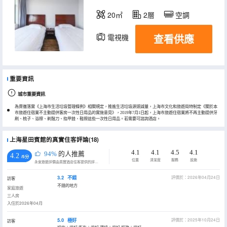
20㎡
2層
空調
查看供應
電視機
重要資訊
城市重要資訊
為貫徹落實《上海市生活垃圾管理條例》相關規定，推進生活垃圾源頭減量，上海市文化和旅遊局特制定《關於本
市旅遊住宿業不主動提供客房一次性日用品的實施意見》，2019年7月1日起，上海市旅遊住宿業將不再主動提供牙
刷、梳子、浴擦、剃鬚刀、指甲銼、鞋擦這些一次性日用品。若需要可諮詢酒店。
上海星田賓館的真實住客評論(18)
4.1
4.1
4.5
4.1
94%
的人推薦
4.2
/5分
位置
清潔度
服務
設施
永安旅遊評價由真實酒店住客提供的評價。
3.2
不錯
評價於：2026年04月24日
訪客
不錯的地方
家庭旅遊
三人房
入住於2026年04月
5.0
極好
評價於：2025年10月24日
訪客