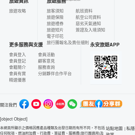
旅遊資訊
旅遊服務
旅遊攻略
旅客須知
航班資料
旅遊保險
航空公司資料
旅遊禮券
惡劣天氣通知
旅遊短片
簽證及入境須知
電子印花
旅行團報名及責任細則
更多服務與支援
永安旅遊APP
會員登入
會員活動
會員登記
顧客意見
會籍簡介
服務查詢
會員有賞
分銷夥伴合作平台
精選優惠
關注我們
[object Object]
本網頁所顯示之價格因應產品種類及出發日期而有所不同，不包括
站點地圖
私隱
|
任何稅項、燃油附加費、行政費、簽証費、服務費(旅行團適用)及
政策