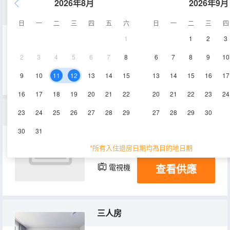
2026年8月
2026年9月
標準房
日
一
二
三
四
五
六
日
一
二
三
四
1
1
2
3
18㎡
4層
空調
2
3
4
5
6
7
8
6
7
8
9
10
查看供應
電視機
9
10
11
12
13
14
15
13
14
15
16
17
16
17
18
19
20
21
22
20
21
22
23
24
大床房
23
24
25
26
27
28
29
27
28
29
30
30
31
15㎡
4層
空調
*所有入住退房日期均為目的地日期
查看供應
電視機
三人房