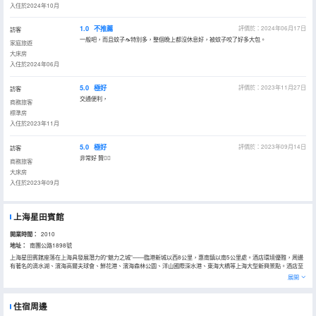
入住於2024年10月
1.0
不推薦
評價於：2024年06月17日
訪客
一般吧，而且蚊子🦟特別多，整個晚上都沒休息好，被蚊子咬了好多大包。
家庭旅遊
大床房
入住於2024年06月
5.0
極好
評價於：2023年11月27日
訪客
交通便利，
商務旅客
標準房
入住於2023年11月
5.0
極好
評價於：2023年09月14日
訪客
非常好 贊👍🏻
商務旅客
大床房
入住於2023年09月
上海星田賓館
開業時間：
2010
地址：
南團公路1898號
上海星田賓館座落在上海具發展潛力的“魅力之城”——臨港新城以西8公里，惠南鎮以南5公里處。酒店環境優雅，周邊
有著名的滴水湖、濱海高爾夫球會、鮮花港、濱海森林公園、洋山國際深水港、東海大橋等上海大型新興景點。酒店至
東海大橋僅15分鐘車程，位置絕佳，交通便利。 酒店擁有各類客房，房間內設施先進完善，空調、電視、互聯網寬帶接
展開
口等一應俱全；酒店有停車場可供停車。
在這裏，你可以根據不同季節享受到大自然各種風味，例如8424西瓜、西甜瓜、桃子等上海特產，還可以嚐到新鮮
的食物，還有新鮮的農家菜讓你品嚐！還配有獨具鄉土信息的裝飾風格，以及員工“周到温馨”的服務態度，定能為您帶
住宿周邊
來家的温暖和舒適。