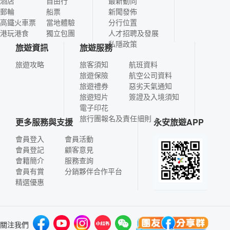
酒店
自由行
最新動向
郵輪
船票
新聞發佈
高鐵火車票
當地體驗
分行位置
港玩港食
獨立包團
人才招聘及發展
私隱政策
旅遊資訊
旅遊服務
旅遊攻略
旅客須知
航班資料
旅遊保險
航空公司資料
旅遊禮券
惡劣天氣通知
旅遊短片
簽證及入境須知
電子印花
旅行團報名及責任細則
更多服務與支援
永安旅遊APP
會員登入
會員活動
會員登記
顧客意見
會籍簡介
服務查詢
會員有賞
分銷夥伴合作平台
精選優惠
關注我們