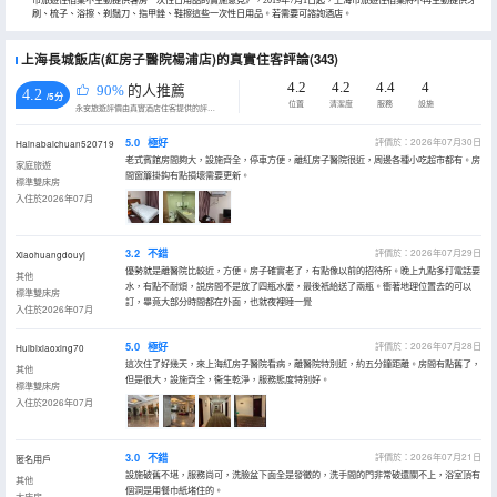
市旅遊住宿業不主動提供客房一次性日用品的實施意見》，2019年7月1日起，上海市旅遊住宿業將不再主動提供牙
刷、梳子、浴擦、剃鬚刀、指甲銼、鞋擦這些一次性日用品。若需要可諮詢酒店。
上海長城飯店(紅房子醫院楊浦店)的真實住客評論(343)
4.2
4.2
4.4
4
90%
的人推薦
4.2
/5分
位置
清潔度
服務
設施
永安旅遊評價由真實酒店住客提供的評價。
5.0
極好
評價於：2026年07月30日
Hainabaichuan520719
老式賓館房間夠大，設施齊全，停車方便，離紅房子醫院很近，周邊各種小吃超市都有。房
家庭旅遊
間窗簾掛鈎有點損壞需要更新。
標準雙床房
入住於2026年07月
3.2
不錯
評價於：2026年07月29日
Xiaohuangdouyj
優勢就是離醫院比較近，方便。房子確實老了，有點像以前的招待所。晚上九點多打電話要
其他
水，有點不耐煩，説房間不是放了四瓶水麼，最後衹給送了兩瓶。衝著地理位置去的可以
標準雙床房
訂，畢竟大部分時間都在外面，也就夜裡睡一覺
入住於2026年07月
5.0
極好
評價於：2026年07月28日
Huibixiaoxing70
這次住了好幾天，來上海紅房子醫院看病，離醫院特別近，約五分鐘距離。房間有點舊了，
其他
但是很大，設施齊全，衞生乾淨，服務態度特別好。
標準雙床房
入住於2026年07月
3.0
不錯
評價於：2026年07月21日
匿名用戶
設施破舊不堪，服務尚可，洗臉盆下面全是發黴的，洗手間的門非常破還關不上，浴室頂有
其他
個洞是用餐巾紙堵住的。
大床房