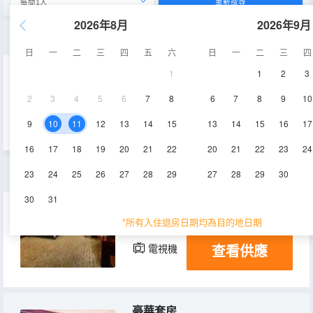
重新搜尋
2026年8月
2026年9月
標準雙床房
日
一
二
三
四
五
六
日
一
二
三
四
1
1
2
3
30㎡
4-6層
空調
2
3
4
5
6
7
8
6
7
8
9
10
查看供應
電視機
9
10
11
12
13
14
15
13
14
15
16
17
16
17
18
19
20
21
22
20
21
22
23
24
家庭套房
23
24
25
26
27
28
29
27
28
29
30
30
31
50㎡
2-3層
空調
*所有入住退房日期均為目的地日期
查看供應
電視機
豪華套房