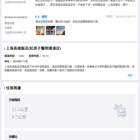
間比其他酒店大。整體看起來像有年頭的招待所，室內燈光很昏暗。最讓人受不了的是床正
入住於2026年04月
對着鏡子……衞生間淋浴頭是固定的，不能取下來。但總體來説，上海這價位，還行。
5.0
極好
評價於：2026年03月07日
Zhewansuxiaotang
酒店住宿很安靜，離紅房子超近，附近吃飯購物都很方便。
家庭旅遊
大床房
入住於2026年01月
上海長城飯店(紅房子醫院楊浦店)
開業時間：
1984
装修時間；
2010
地址：
眉州路272號
上海長城飯店是東航旗下的涉外商務酒店，酒店緊鄰楊浦大橋，交通便捷。坐擁復旦大學附屬紅房子醫院楊浦分院、岳
陽醫院楊浦分院，為各類旅遊、商務、就醫的客人提供了便捷的住宿環境。
上海長城飯店擁有各類高性價比的客房可供選擇。客房寬敞明亮，配有空調、有線電視、寬帶上網、24小時熱水等，另
展開
有住店免費停車服務。飯店同時擁有會議室等配套設施，是舉辦各類會議、休閒、旅遊、商務辦公的理想場所。
住宿周邊
交通樞紐
21.5公里
8.7公里
地鐵站