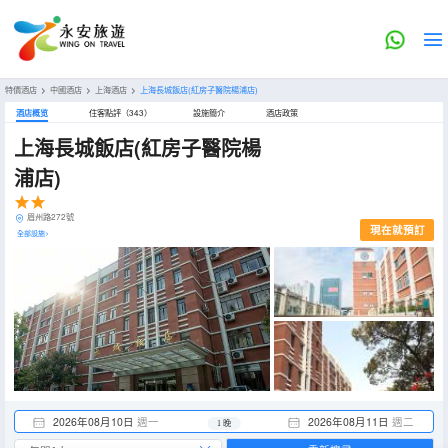
特價酒店
>
中國酒店
>
上海酒店
>
上海長城飯店(紅房子醫院楊浦店)
酒店概览
住客點評（343）
設施簡介
酒店政策
上海長城飯店(紅房子醫院楊
浦店)
眉州路272號
現在就預訂
全部設施>
2026年08月10日
週一
2026年08月11日
週二
1 晚