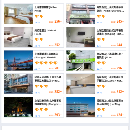
上海雅聯賓館 (Yalian
海友酒店(上海北外灘平涼
Hotel)
路店) (Hi Inn (Shanghai
North Bund Pingliang
Road))
256+
245+
HKD
HKD
3.9
/ 5
4.4
/ 5
美拉思酒店 (Meilasi
上海廷庭旅館(紅房子醫院
Hotel)
楊浦店) (Tingting Hotel
Shanghai)
352+
244+
HKD
HKD
4.6
/ 5
4
/ 5
上海楊浦濱江萬豪酒店
海友酒店(上海楊浦紅房子
(Shanghai Marriott
醫院店) (Hi Inn
Hotel Yangpu
(Shanghai Yangpu
Riverside)
Hongfangzi Hospital))
781+
296+
HKD
HKD
4.6
/ 5
4.6
/ 5
和頤至尚酒店(上海北外灘
智尚酒店(上海北外灘紅房
寧國路地鐵站店) (Yitel
子醫院店) (Zsmart Hotel
Collection Hotel
(Shanghai North Bund
(Shanghai North Bund
Red House Hospital
Ningguo Road Subway
Branch))
382+
312+
HKD
HKD
4.8
/ 5
4.6
/ 5
Station))
上海潞安酒店(北外灘寧國
漢庭酒店(上海北外灘東方
路地鐵站店) (Shanghai
漁人碼頭店) (HanTing
Lu'an Hotel (Ningguo
Hotel (Shanghai North
Road))
Bund Oriental
Fisherman's Wharf))
393+
424+
HKD
HKD
4.5
/ 5
4.7
/ 5