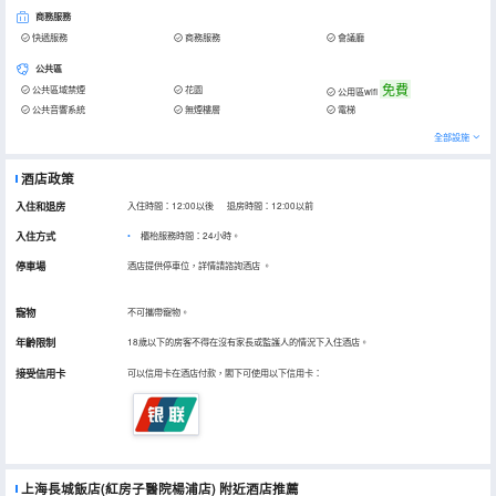
商務服務
快遞服務
商務服務
會議廳
公共區
免費
公共區域禁煙
花園
公用區wifi
公共音響系統
無煙樓層
電梯
全部設施
酒店政策
入住和退房
入住時間：12:00以後 退房時間：12:00以前
入住方式
櫃枱服務時間：24小時。
停車場
酒店提供停車位，詳情請諮詢酒店
。
寵物
不可攜帶寵物。
年齡限制
18歲以下的房客不得在沒有家長或監護人的情況下入住酒店。
接受信用卡
可以信用卡在酒店付款，閣下可使用以下信用卡：
上海長城飯店(紅房子醫院楊浦店)
附近酒店推薦