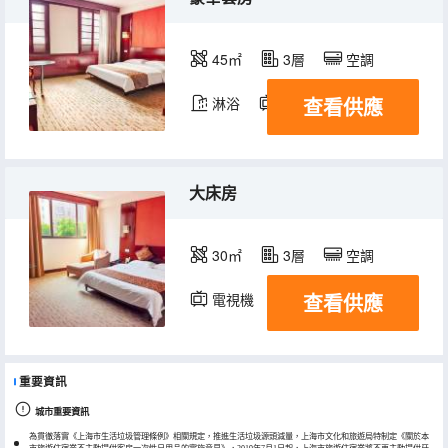
45㎡
3層
空調
查看供應
淋浴
電視機
大床房
30㎡
3層
空調
查看供應
電視機
重要資訊
城市重要資訊
為貫徹落實《上海市生活垃圾管理條例》相關規定，推進生活垃圾源頭減量，上海市文化和旅遊局特制定《關於本