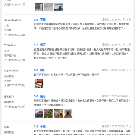
入住於2026年07月
3.0
不錯
評價於：2026年07月18日
Jianaixiaozhan
很適合來這裏看病陪同的家屬居住。距離紅房子醫院很近，真的是百米的感覺。 房間有煙
其他
味，不過在空調下面貼心的放置了掛衣架子，估計就是考慮到陪同看病的家屬需求了。
大床房
入住於2026年04月
4.7
很好
評價於：2026年07月10日
Yixikejian1
位置:近紅房子醫院 設施:裝修有年代感，設施相對普通，有大的免費停車場，在大都市難能
其他
可貴！ 衞生:房間乾淨整潔,公共區域衞生狀況良好。 服務:服務人員熱情，房間提供雨傘，
標準雙床房
遇上陰雨天方便出行，贊一個！
入住於2026年07月
5.0
極好
評價於：2026年05月16日
SuperXXiang
還是挺不錯的，位置也方便，可以停車，睡了個好覺，贊一個
家庭旅遊
大床房
入住於2026年05月
5.0
極好
評價於：2026年05月06日
匿名用戶
地理位置優越，服務好，衞生環境優美，有自己的停車場，免費停車，離紅房子醫院很近，
獨自旅遊
就醫很方便，總體感覺還行。
入住於2026年03月
3.2
不錯
評價於：2026年04月25日
訪客
最大的優點就是離醫院近。前台給升級了房型，也可以提供免費停車。總體設施老舊，但房
獨自旅遊