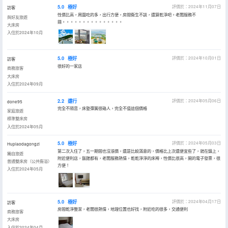
5.0
極好
評價於：2024年11月07日
訪客
性價比高，周圍吃的多，出行方便，房間衞生不談，還算乾淨吧。老闆服務不
與好友旅遊
錯。。。。。。。。。。。。。。。
大床房
入住於2024年10月
5.0
極好
評價於：2024年10月01日
訪客
很好的一家店
商務旅客
大床房
入住於2024年09月
2.2
還行
評價於：2024年05月06日
done95
完全不隔音，床墊彈簧很硌人，完全不值這個價格
家庭旅遊
標準雙床房
入住於2024年05月
5.0
極好
評價於：2024年05月03日
Hupiaodagongzi
第二次入住了，五一期間也沒漲價，還是比較滿意的，價格比上次還便宜些了，就在鎮上，
獨自旅遊
附近便利店，飯館都有，老闆服務熱情，乾乾淨淨的床褥，性價比很高，開的電子發票，很
普通雙床房（公共衞浴）
方便！
入住於2024年05月
5.0
極好
評價於：2024年04月17日
訪客
房間乾淨整潔，老闆很熱情，地理位置也好找，附近吃的很多，交通便利
商務旅客
大床房
入住於2024年04月