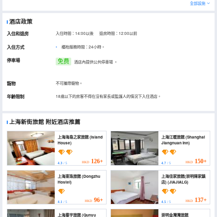
全部設施
酒店政策
入住和退房
入住時間：14:00以後 退房時間：12:00以前
入住方式
櫃枱服務時間：24小時。
停車場
免费
酒店內提供公共停車場
。
寵物
不可攜帶寵物。
年齡限制
18歲以下的房客不得在沒有家長或監護人的情況下入住酒店。
上海新街旅館
附近酒店推薦
上海海島之家旅館 (Island
上海江暖旅館 (Shanghai
House)
Jiangnuan Inn)
126+
150+
HKD
HKD
4.3
/ 5
4.7
/ 5
上海東珠旅館 (Dongzhu
上海佳家旅館(崇明陳家鎮
Hostel)
店) (JIAJIALG)
96+
137+
HKD
HKD
4.1
/ 5
4.5
/ 5
上海羣宇旅館 (Qunyu
崇明金灣灣旅館