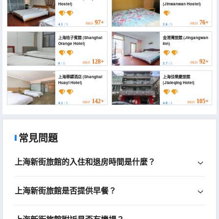
Hostel)
(Jinwanwan Hostel)
97+
76+
HKD
HKD
4.1
/ 5
2.6
/ 5
上海桔子賓館 (Shanghai
金港灣旅館 (Jingangwan
Orange Hotel)
Inn)
128+
92+
HKD
HKD
0
/ 5
3.7
/ 5
上海華驛酒店 (Shanghai
上海佳樂慶旅館
Huayi Hotel)
(Jialeqing Hotel)
142+
105+
HKD
HKD
4.1
/ 5
4.8
/ 5
常見問題
上海新街旅館的入住和退房時間是什麼？
上海新街旅館是否提供早餐？