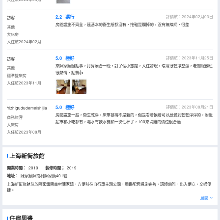
2.2
還行
評價於：2024年02月03日
訪客
房間設施不齊全，連基本的衞生紙都沒有，拖鞋是爛掉的，沒有無線網，很差
其他
大床房
入住於2024年02月
5.0
極好
評價於：2023年11月25日
訪客
來陳家鎮辦點事，打算湊合一晚，訂了個小旅館，入住發現，環境很乾凈整潔，老闆服務也
其他
很熱情，點贊👍
標準雙床房
入住於2023年11月
5.0
極好
評價於：2023年08月21日
Yizhigududemeishijia
房間設施一般，衞生乾淨，床單被褥不是新的，但是看着摸着可以感覺到乾乾淨淨的，附近
商務旅客
超市和小吃都有，喝水有飲水機和一次性杯子，100來塊錢的價位很合適
大床房
入住於2023年08月
上海新街旅館
開業時間：
2010
装修時間；
2019
地址：
陳家鎮陳南村陳家鎮401號
上海新街旅館位於陳家鎮陳南村陳家鎮，方便前往自行車主題公園，周邊配套設施完善，環境幽雅，出入便立，交通便
捷。
上海新街旅館客房清新舒適、乾淨簡潔，配備24小時熱水、普通分體空調電視機、淋浴等硬件設施，是旅客出行的不錯
展開
選擇。
住宿周邊