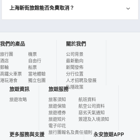
上海新街旅館能否免費取消？
我們的產品
關於我們
旅行團
機票
公司背景
酒店
自由行
最新動向
郵輪
船票
新聞發佈
高鐵火車票
當地體驗
分行位置
港玩港食
獨立包團
人才招聘及發展
私隱政策
旅遊資訊
旅遊服務
旅遊攻略
旅客須知
航班資料
旅遊保險
航空公司資料
旅遊禮券
惡劣天氣通知
旅遊短片
簽證及入境須知
電子印花
旅行團報名及責任細則
更多服務與支援
永安旅遊APP