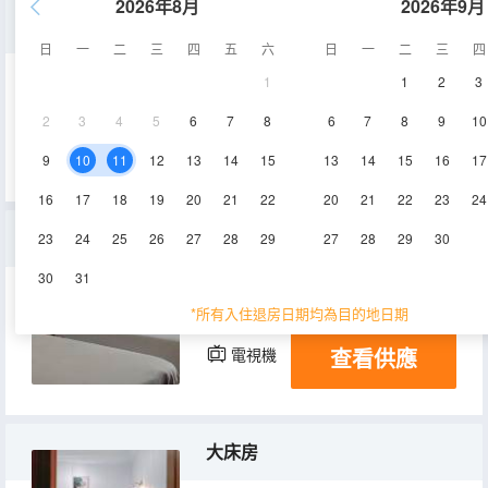
2026年8月
2026年9月
普通雙床房(公共衞浴)
日
一
二
三
四
五
六
日
一
二
三
四
1
1
2
3
10㎡
1層
空調
2
3
4
5
6
7
8
6
7
8
9
10
查看供應
電視機
9
10
11
12
13
14
15
13
14
15
16
17
16
17
18
19
20
21
22
20
21
22
23
24
三人標間
23
24
25
26
27
28
29
27
28
29
30
30
31
16㎡
2層
空調
*所有入住退房日期均為目的地日期
查看供應
電視機
大床房