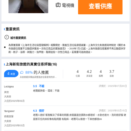
查看供應
電視機
重要資訊
城市重要資訊
為貫徹落實《上海市生活垃圾管理條例》相關規定，推進生活垃圾源頭減量，上海市文化和旅遊局特制定《關於本
市旅遊住宿業不主動提供客房一次性日用品的實施意見》，2019年7月1日起，上海市旅遊住宿業將不再主動提供牙
刷、梳子、浴擦、剃鬚刀、指甲銼、鞋擦這些一次性日用品。若需要可諮詢酒店。
上海新街旅館的真實住客評論(16)
4
4.2
4
3.7
88%
的人推薦
4
/5分
位置
清潔度
服務
設施
永安旅遊評價由真實酒店住客提供的評價。
3.5
不錯
評價於：2025年07月20日
Leizigea
老闆娘熱情， 環境：不錯
其他
大床房
入住於2025年06月
4.3
很好
評價於：2025年03月15日
Yangseer
老闆人很好 幫我解決了停車的問題 房間裏面空調熱水都很好，水勁也很大，洗的很舒服 就
商務旅客
是那天住的床好像有點問題 有點斜，老闆可以檢查一下其他都很ok
大床房
入住於2025年03月