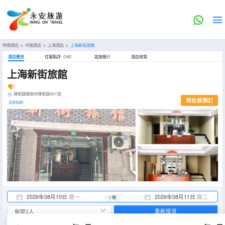
特價酒店
>
中國酒店
>
上海酒店
>
上海新街旅館
酒店概览
住客點評（16）
設施簡介
酒店政策
上海新街旅館
陳家鎮陳南村陳家鎮401號
現在就預訂
全部設施>
2026年08月10日
週一
2026年08月11日
週二
1 晚
重新搜尋