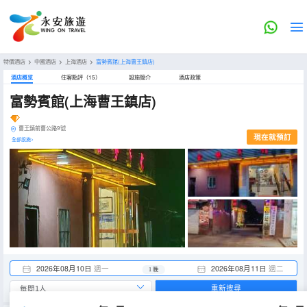
特價酒店
>
中國酒店
>
上海酒店
>
富勢賓館(上海曹王鎮店)
酒店概览
住客點評（15）
設施簡介
酒店政策
富勢賓館(上海曹王鎮店)
曹王鎮前曹公路9號
現在就預訂
全部設施>
2026年08月10日
週一
2026年08月11日
週二
1 晚
重新搜尋