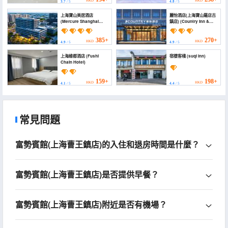
HKD
HKD
3.7
/ 5
4.8
/ 5
上海寶山美居酒店
麗怡酒店(上海寶山羅店古
(Mercure Shanghai
鎮店) (Country Inn &
Baoshan)
Suites by Radisson
Hotel
(ShanghaiLuodian
385+
270+
HKD
HKD
4.9
/ 5
4.9
/ 5
Ancient Town))
上海維都酒店 (Fushi
宿棲客棧 (suqi lnn)
Chain Hotel)
159+
198+
HKD
HKD
4.1
/ 5
4.4
/ 5
常見問題
富勢賓館(上海曹王鎮店)的入住和退房時間是什麼？
富勢賓館(上海曹王鎮店)是否提供早餐？
富勢賓館(上海曹王鎮店)附近是否有機場？