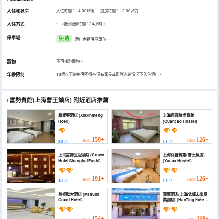
入住和退房
入住時間：14:00以後 退房時間：12:00以前
入住方式
櫃枱服務時間：24小時。
停車場
免费
酒店內提供停車位
。
寵物
不可攜帶寵物。
年齡限制
18歲以下的房客不得在沒有家長或監護人的情況下入住酒店。
富勢賓館(上海曹王鎮店)
附近酒店推薦
鑫相夢酒店 (Xinxinmeng
上海泉曹時尚賓館
Hotel)
(Quancao Hostel)
159+
126+
HKD
HKD
3.9
/ 5
3.6
/ 5
上海富勢皇冠酒店 (Crown
上海徐曹賓館(曹王鎮店)
Hotel Shanghai Fushi)
(Xucao Hostel)
191+
126+
HKD
HKD
4.1
/ 5
3.9
/ 5
美福臨大酒店 (Meifulin
漢庭酒店(上海北郊未來產
Grand Hotel)
業園店) (HanTing Hotel
(Shanghai Beijiao
Future Industrial Park))
154+
238+