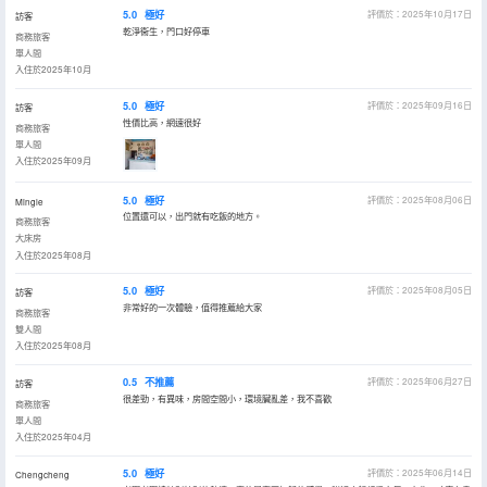
5.0
極好
評價於：2025年10月17日
訪客
乾淨衞生，門口好停車
商務旅客
單人間
入住於2025年10月
5.0
極好
評價於：2025年09月16日
訪客
性價比高，網速很好
商務旅客
單人間
入住於2025年09月
5.0
極好
評價於：2025年08月06日
Mingle
位置還可以，出門就有吃飯的地方。
商務旅客
大床房
入住於2025年08月
5.0
極好
評價於：2025年08月05日
訪客
非常好的一次體驗，值得推薦給大家
商務旅客
雙人間
入住於2025年08月
0.5
不推薦
評價於：2025年06月27日
訪客
很差勁，有異味，房間空間小，環境臟亂差，我不喜歡
商務旅客
單人間
入住於2025年04月
5.0
極好
評價於：2025年06月14日
Chengcheng