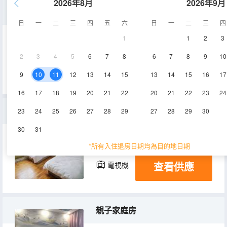
2026年8月
2026年9月
單人間
日
一
二
三
四
五
六
日
一
二
三
四
1
1
2
3
15㎡
3層
空調
2
3
4
5
6
7
8
6
7
8
9
10
查看供應
電視機
9
10
11
12
13
14
15
13
14
15
16
17
16
17
18
19
20
21
22
20
21
22
23
24
雙人間
23
24
25
26
27
28
29
27
28
29
30
30
31
20㎡
2層
空調
*所有入住退房日期均為目的地日期
查看供應
電視機
親子家庭房