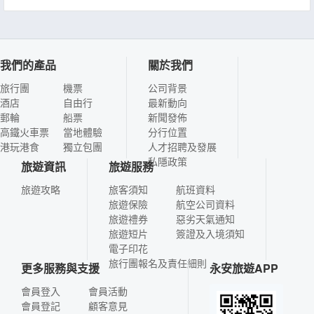
我們的產品
關於我們
旅行團
機票
公司背景
酒店
自由行
最新動向
郵輪
船票
新聞發佈
高鐵火車票
當地體驗
分行位置
港玩港食
獨立包團
人才招聘及發展
私隱政策
旅遊資訊
旅遊服務
旅遊攻略
旅客須知
航班資料
旅遊保險
航空公司資料
旅遊禮券
惡劣天氣通知
旅遊短片
簽證及入境須知
電子印花
旅行團報名及責任細則
更多服務與支援
永安旅遊APP
會員登入
會員活動
會員登記
顧客意見