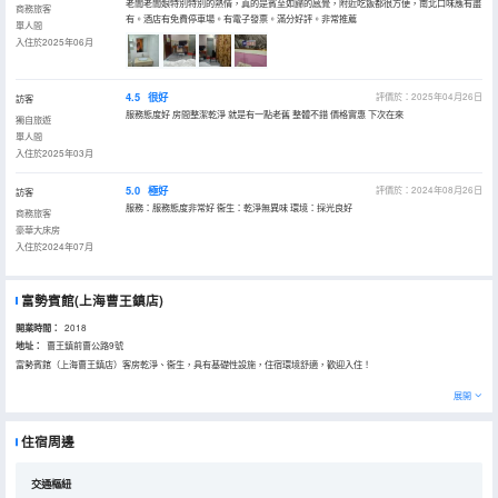
老闆老闆娘特別特別的熱情，真的是賓至如歸的感覺，附近吃飯都很方便，南北口味應有盡
商務旅客
有。酒店有免費停車場。有電子發票。滿分好評。非常推薦
單人間
入住於2025年06月
4.5
很好
評價於：2025年04月26日
訪客
服務態度好 房間整潔乾淨 就是有一點老舊 整體不錯 價格實惠 下次在來
獨自旅遊
單人間
入住於2025年03月
5.0
極好
評價於：2024年08月26日
訪客
服務：服務態度非常好 衞生：乾淨無異味 環境：採光良好
商務旅客
豪華大床房
入住於2024年07月
富勢賓館(上海曹王鎮店)
開業時間：
2018
地址：
曹王鎮前曹公路9號
富勢賓館（上海曹王鎮店）客房乾淨、衞生，具有基礎性設施，住宿環境舒適，歡迎入住！
展開
住宿周邊
交通樞紐