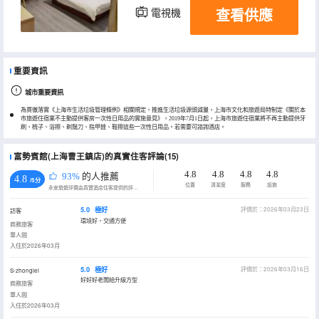
查看供應
電視機
重要資訊
城市重要資訊
為貫徹落實《上海市生活垃圾管理條例》相關規定，推進生活垃圾源頭減量，上海市文化和旅遊局特制定《關於本
市旅遊住宿業不主動提供客房一次性日用品的實施意見》，2019年7月1日起，上海市旅遊住宿業將不再主動提供牙
刷、梳子、浴擦、剃鬚刀、指甲銼、鞋擦這些一次性日用品。若需要可諮詢酒店。
富勢賓館(上海曹王鎮店)的真實住客評論(15)
4.8
4.8
4.8
4.8
93%
的人推薦
4.8
/5分
位置
清潔度
服務
設施
永安旅遊評價由真實酒店住客提供的評價。
5.0
極好
評價於：2026年03月23日
訪客
環境好，交通方便
商務旅客
單人間
入住於2026年03月
5.0
極好
評價於：2026年03月16日
S-zhonglei
好好好老闆給升級方型
商務旅客
單人間
入住於2026年03月