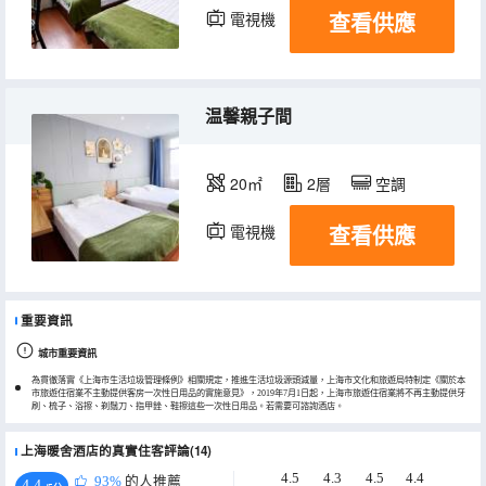
查看供應
電視機
温馨親子間
20㎡
2層
空調
查看供應
電視機
重要資訊
城市重要資訊
為貫徹落實《上海市生活垃圾管理條例》相關規定，推進生活垃圾源頭減量，上海市文化和旅遊局特制定《關於本
市旅遊住宿業不主動提供客房一次性日用品的實施意見》，2019年7月1日起，上海市旅遊住宿業將不再主動提供牙
刷、梳子、浴擦、剃鬚刀、指甲銼、鞋擦這些一次性日用品。若需要可諮詢酒店。
上海暖舍酒店的真實住客評論(14)
4.5
4.3
4.5
4.4
93%
的人推薦
4.4