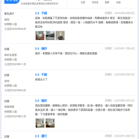
/5分
位置
清潔度
服務
設施
永安旅遊評價由真實酒店住客提供的評價。
3.5
不錯
評價於：2026年06月05日
匿名用戶
設施：有點陳舊了不是特別新，房間有點發黴的味道，馬桶味道很大 衞生：衞生衹能説一
情侶
般吧沒有特別乾淨的感覺 環境：環境一般，小旅館的水平 服務：服務就那樣，房間礦泉水
休閑單人間
都沒有
入住於2026年06月
5.0
極好
評價於：2025年11月04日
訪客
很好，老闆娘人非常不錯，環境也可以，價格也適宜推薦
與好友旅遊
休閑單人間
入住於2025年11月
3.0
不錯
評價於：2025年03月29日
訪客
房間太小了
其他
休閑單人間
入住於2025年03月
5.0
極好
評價於：2025年01月16日
訪客
酒店環境優雅，服務貼心周到，房間乾淨整潔，設 施一應俱全，讓人倍感温馨舒適。特別
商務旅客
是床品舒 適，讓人一夜好眠。旅途增添了滿滿的能量。交通方便，就在淮河路步行街旁
休閑單人間
邊，下次還會再來，強烈推薦!
入住於2025年01月
2.5
還行
評價於：2024年12月07日
訪客