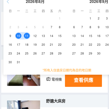
2026年8月
2026年9月
休閒單人間
日
一
二
三
四
五
六
日
一
二
三
四
1
1
2
3
13㎡
2層
空調
2
3
4
5
6
7
8
6
7
8
9
10
查看供應
電視機
9
10
11
12
13
14
15
13
14
15
16
17
16
17
18
19
20
21
22
20
21
22
23
24
精品大床房
23
24
25
26
27
28
29
27
28
29
30
30
31
16-20㎡
2層
空調
*所有入住退房日期均為目的地日期
查看供應
電視機
舒適大床房