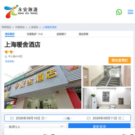
特價酒店
>
中國酒店
>
上海酒店
>
上海暖舍酒店
酒店概览
住客點評（14）
設施簡介
酒店政策
上海暖舍酒店
中心路438號
現在就預訂
全部設施>
2026年08月10日
週一
2026年08月11日
週二
1 晚
重新搜尋