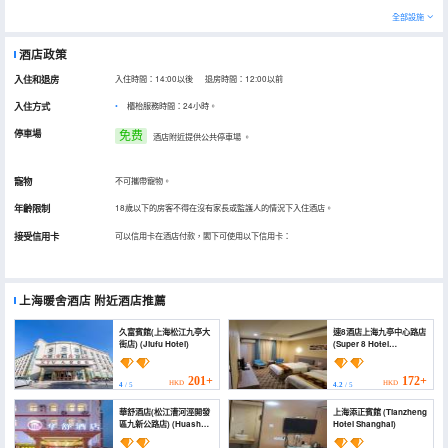
全部設施
酒店政策
入住和退房
入住時間：14:00以後 退房時間：12:00以前
入住方式
櫃枱服務時間：24小時。
停車場
免费
酒店附近提供公共停車場
。
寵物
不可攜帶寵物。
年齡限制
18歲以下的房客不得在沒有家長或監護人的情況下入住酒店。
接受信用卡
可以信用卡在酒店付款，閣下可使用以下信用卡：
上海暖舍酒店
附近酒店推薦
久富賓館(上海松江九亭大
速8酒店上海九亭中心路店
街店) (Jiufu Hotel)
(Super 8 Hotel
Shanghai Jiuting
Central Road)
201+
172+
HKD
HKD
4
/ 5
4.2
/ 5
華舒酒店(松江漕河涇開發
上海添正賓館 (Tianzheng
區九新公路店) (Huashu
Hotel Shanghai)
Hotel (Jiuxin Highway,