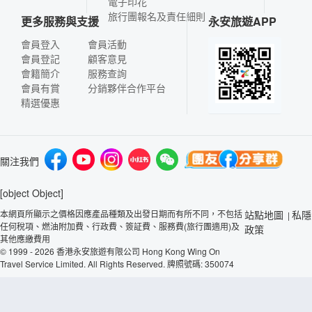
電子印花
旅行團報名及責任細則
更多服務與支援
永安旅遊APP
會員登入
會員活動
會員登記
顧客意見
會籍簡介
服務查詢
會員有賞
分銷夥伴合作平台
精選優惠
關注我們
[object Object]
本網頁所顯示之價格因應產品種類及出發日期而有所不同，不包括
站點地圖
私隱
|
任何稅項、燃油附加費、行政費、簽証費、服務費(旅行團適用)及
政策
其他應繳費用
© 1999 - 2026 香港永安旅遊有限公司 Hong Kong Wing On
Travel Service Limited. All Rights Reserved. 牌照號碼: 350074