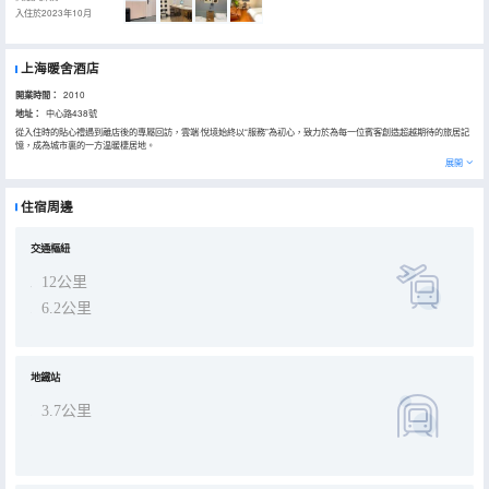
入住於2023年10月
上海暖舍酒店
開業時間：
2010
地址：
中心路438號
從入住時的貼心禮遇到離店後的專屬回訪，雲端·悅境始終以“服務”為初心，致力於為每一位賓客創造超越期待的旅居記
憶，成為城市裏的一方温暖棲居地。
展開
住宿周邊
交通樞紐
12公里
6.2公里
地鐵站
3.7公里