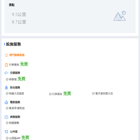
景點
9.5公里
8.7公里
設施服務
熱門服務設施
免費
行李寄存
交通服務
免費
停車場
前台服務
免費
快速入住退房
電子身份證入住
行李寄存
餐飲服務
售貨亭/便利店
商務服務
快遞服務
公共區
免費
公用區wifi