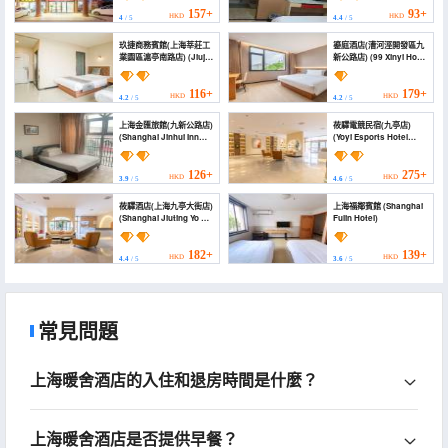
Songjiang Caohejing
Development Zone))
157+
93+
HKD
HKD
4
/ 5
4.4
/ 5
玖捷商務賓館(上海莘莊工
鎏庭酒店(漕河涇開發區九
業園區滬亭南路店) (Jiujie
新公路店) (99 Xinyi Hotel
Business Hotel)
(Shanghai Jiuxin
Highway Shop))
116+
179+
HKD
HKD
4.2
/ 5
4.2
/ 5
上海金匯旅館(九新公路店)
莜驛電競民宿(九亭店)
(Shanghai Jinhui Inn
(Yoyi Esports Hotel
(Jiuxin Road))
(Jiuting))
126+
275+
HKD
HKD
3.9
/ 5
4.6
/ 5
莜驛酒店(上海九亭大街店)
上海福鄰賓館 (Shanghai
(Shanghai Jiuting Yo Yi
Fulin Hotel)
Hotel)
182+
139+
HKD
HKD
4.4
/ 5
3.6
/ 5
常見問題
上海暖舍酒店的入住和退房時間是什麼？
上海暖舍酒店是否提供早餐？