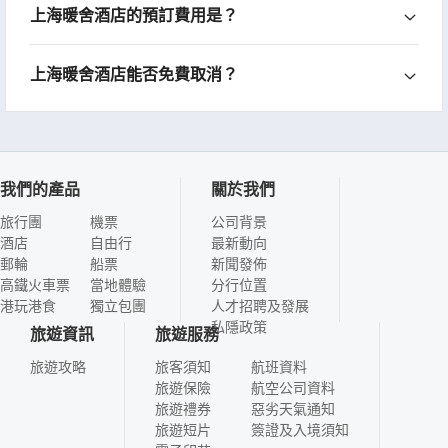
上海暖舍酒店的預訂費用是？
上海暖舍酒店能否免費取消？
我們的產品
關於我們
旅行團
機票
公司背景
酒店
自由行
最新動向
郵輪
船票
新聞發佈
高鐵火車票
當地體驗
分行位置
港玩港食
獨立包團
人才招聘及發展
私隱政策
旅遊資訊
旅遊服務
旅遊攻略
旅客須知
航班資料
旅遊保險
航空公司資料
旅遊禮券
惡劣天氣通知
旅遊短片
簽證及入境須知