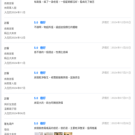
有跳蚤，搞了一身疙瘩，一個星期都沒好，看病花了幾百
商務旅客
休閑單人間
入住於2024年11月
5.0
極好
評價於：2024年12月05日
訪客
不錯啊，物超所值，遠超這個價位的體驗
商務旅客
精品大床房
入住於2024年12月
5.0
極好
評價於：2024年11月22日
訪客
很不錯的一個酒店，性價比很棒
商務旅客
精品大床房
入住於2024年11月
5.0
極好
評價於：2024年07月21日
訪客
房間乾淨衞生。老闆娘服務熱情，設施齊全
商務旅客
休閑單人間
入住於2024年07月
5.0
極好
評價於：2024年07月01日
訪客
床挺大的，前台阿姨很熱情
與好友旅遊
温馨親子間
入住於2024年06月
5.0
極好
評價於：2023年10月26日
匿名用戶
房間裝修風格真的很奶，很奶思，主要乾淨整潔，值得推薦
情侶
高級大床房