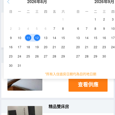
2026年8月
2026年9月
舒適大床房
日
一
二
三
四
五
六
日
一
二
三
四
1
1
2
3
9-12㎡
1層
空調
2
3
4
5
6
7
8
6
7
8
9
10
查看供應
9
10
11
12
13
14
15
13
14
15
16
17
16
17
18
19
20
21
22
20
21
22
23
24
舒適家庭房
23
24
25
26
27
28
29
27
28
29
30
30
31
18-23㎡
1層
空調
*所有入住退房日期均為目的地日期
查看供應
精品雙床房