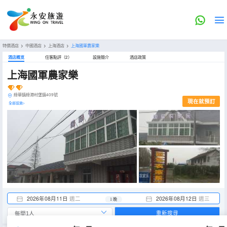
特價酒店
>
中國酒店
>
上海酒店
>
上海國軍農家樂
酒店概览
住客點評（2）
設施簡介
酒店政策
上海國軍農家樂
綠華鎮綠港村堡鎮409號
現在就預訂
全部設施>
2026年08月11日
週二
2026年08月12日
週三
1 晚
重新搜尋