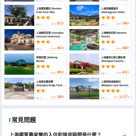
4.3
/ 5
4.2
/ 5
上海寶島蟹莊 (Baodao
上海思鄉園會所
Crab Farm Villa)
(Sixiangyuan Hotel)
872+
540+
HKD
HKD
4.8
/ 5
4.6
/ 5
上海楠苑民宿 (shanghai
上海楠舍民宿 (Nanshe
nanyuan homestay)
Hostel)
463+
368+
HKD
HKD
4.9
/ 5
4.8
/ 5
秀榮莊園 (XiuRong
上海鄉舍石斛主題民宿
Manor)
(Shanghai Country
House Shihu Theme
Homestay)
492+
411+
HKD
HKD
4.9
/ 5
4.8
/ 5
上海蓓佳農家樂
上海明珠湖度假村
(Shanghai Beijia Farm
(Mingzhu Lake Resort)
Stay)
264+
1,137+
HKD
HKD
4.2
/ 5
4.3
/ 5
常見問題
上海國軍農家樂的入住和退房時間是什麼？