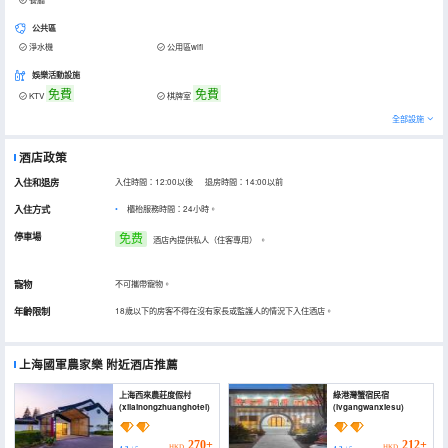
公共區
淨水機
公用區wifi
娛樂活動設施
免費
免費
KTV
棋牌室
全部設施
酒店政策
入住和退房
入住時間：12:00以後 退房時間：14:00以前
入住方式
櫃枱服務時間：24小時。
停車場
免费
酒店內提供私人（住客專用）
。
寵物
不可攜帶寵物。
年齡限制
18歲以下的房客不得在沒有家長或監護人的情況下入住酒店。
上海國軍農家樂
附近酒店推薦
上海西來農莊度假村
綠港灣蟹宿民宿
(xilainongzhuanghotel)
(lvgangwanxiesu)
270+
212+
HKD
HKD