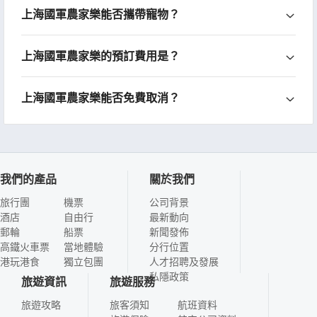
上海國軍農家樂能否攜帶寵物？
上海國軍農家樂的預訂費用是？
上海國軍農家樂能否免費取消？
我們的產品
關於我們
旅行團
機票
公司背景
酒店
自由行
最新動向
郵輪
船票
新聞發佈
高鐵火車票
當地體驗
分行位置
港玩港食
獨立包團
人才招聘及發展
私隱政策
旅遊資訊
旅遊服務
旅遊攻略
旅客須知
航班資料