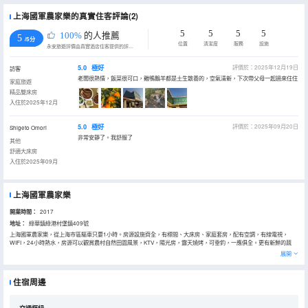
上海國軍農家樂的真實住客評論(2)
5
5
5
5
100%
的人推薦
5
/5分
位置
清潔度
服務
設施
永安旅遊評價由真實酒店住客提供的評價。
5.0
極好
評價於：2025年12月19日
訪客
老闆很熱情，飯菜很可口，雞鴨鵝羊都是土生散養的，空氣清新，下次帶父母一起過來住住
家庭旅遊
精品雙床房
入住於2025年12月
5.0
極好
評價於：2025年09月20日
Shigeto Omori
非常安靜了。我舒服了
其他
舒適大床房
入住於2025年09月
上海國軍農家樂
開業時間：
2017
地址：
綠華鎮綠港村堡鎮409號
上海國軍農家樂，從上海市區驅車只要1小時。房源設施齊全，有標間、大床房、家庭套房，配有空調，有線電視，
WIFI，24小時熱水，房源可以觀賞農村自然田園風景，KTV，陽光房，露天燒烤，可垂釣，一應俱全。更有新鮮的蔬
菜、水果採摘。讓您的身心迴歸田園，享受大自然。
展開
住宿周邊