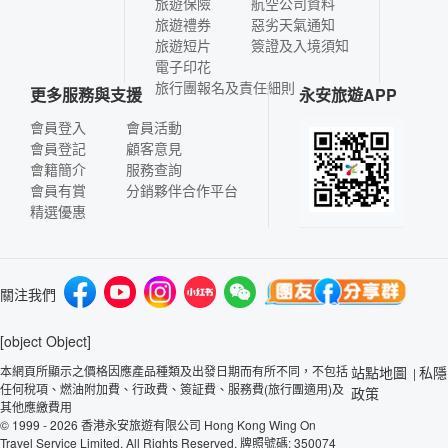
旅遊保險
航空公司資料
旅遊禮券
惡劣天氣通知
旅遊短片
簽證及入境須知
電子印花
旅行團報名及責任細則
更多服務與支援
永安旅遊APP
會員登入
會員活動
會員登記
顧客意見
會籍簡介
服務查詢
會員有賞
分銷夥伴合作平台
精選優惠
關注我們
[object Object]
本網頁所顯示之價格因應產品種類及出發日期而有所不同，不包括
站點地圖
私隱
|
任何稅項、燃油附加費、行政費、簽証費、服務費(旅行團適用)及
政策
其他應繳費用
© 1999 - 2026 香港永安旅遊有限公司 Hong Kong Wing On
Travel Service Limited. All Rights Reserved. 牌照號碼: 350074