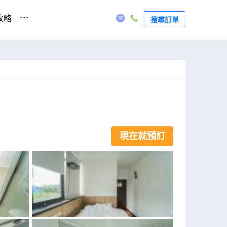
...
攻略
搜尋訂單
現在就預訂