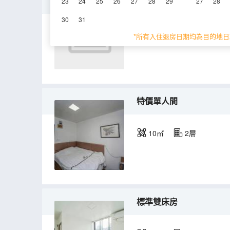
特價雙床房（內窗）
23
24
25
26
27
28
29
27
28
30
31
*所有入住退房日期均為目的地日
特價單人間
10㎡
2層
標準雙床房