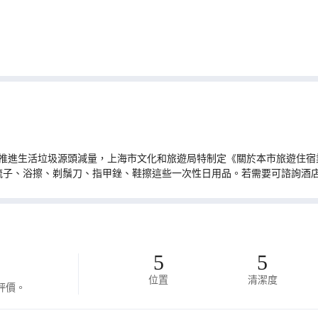
推進生活垃圾源頭減量，上海市文化和旅遊局特制定《關於本市旅遊住宿業
梳子、浴擦、剃鬚刀、指甲銼、鞋擦這些一次性日用品。若需要可諮詢酒
5
5
位置
清潔度
評價。