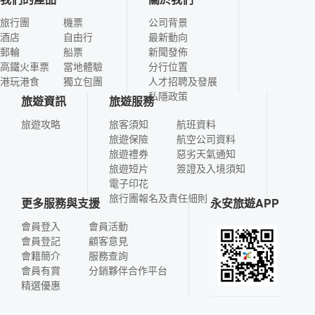
旅行團
機票
公司背景
酒店
自由行
最新動向
郵輪
船票
新聞發佈
高鐵火車票
當地體驗
分行位置
港玩港食
獨立包團
人才招聘及發展
私隱政策
旅遊資訊
旅遊服務
旅遊攻略
旅客須知
航班資料
旅遊保險
航空公司資料
旅遊禮券
惡劣天氣通知
旅遊短片
簽證及入境須知
電子印花
旅行團報名及責任細則
更多服務與支援
永安旅遊APP
會員登入
會員活動
會員登記
顧客意見
會籍簡介
服務查詢
會員有賞
分銷夥伴合作平台
精選優惠