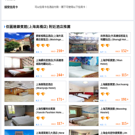
接受信用卡
可以信用卡在酒店付款，閣下可使用以下信用卡：
佰圓連鎖賓館(上海高橋店)
附近酒店推薦
麥新格精品酒店(上海外高
尚季酒店(外高橋保税區北
橋自貿區店) (Maixinge
地鐵站店) (Shangji Hotel
Boutique Hotel
(Waigaoqiao Bonded
(Shanghai Waigaoqiao
Area North Metro
Free Trade Zone))
Station Branch))
210+
152+
HKD
HKD
4.6
/ 5
3.7
/ 5
上海驛尚居旅店(外高橋港
上海伊帆賓館 (Yifan
城路地鐵站店)
Hotel)
(Yishangju Hostel
(Shanghai Huashan
Road))
244+
115+
HKD
HKD
4.5
/ 5
4.1
/ 5
上海善雅居酒店
上海蘇創賓館 (Suchuang
(Shanyaju Hotel)
Hotel)
171+
191+
HKD
HKD
4.2
/ 5
4.4
/ 5
上海悅馨時尚賓館
上海茂興旅館 (Maoxing
(Yuexin Fashion Hotel
Hostel)
Shanghai)
117+
115+
HKD
HKD
4.1
/ 5
4.1
/ 5
上海浦東開元大酒店 (New
上海金尚居快捷賓館 (Jin