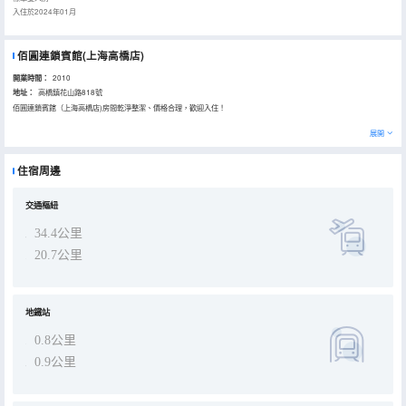
入住於2024年01月
佰圓連鎖賓館(上海高橋店)
開業時間：
2010
地址：
高橋鎮花山路818號
佰圓連鎖賓館（上海高橋店)房間乾淨整潔、價格合理，歡迎入住！
展開
住宿周邊
交通樞紐
34.4公里
20.7公里
地鐵站
0.8公里
0.9公里