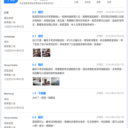
/5分
位置
清潔度
服務
設施
永安旅遊評價由真實酒店住客提供的評價。
5.0
極好
評價於：2026年02月28日
訪客
能感受到前台非常專業細心，能夠快速辦理入住，服務態度超級好，從到酒店到辦理入住都
獨自旅遊
非常愉快。房間很清爽，衞生間，馬桶都打掃的非常乾淨，隔音效果也比較好，設施非常齊
標準雙人房
全，整體來説性價比很高。我很滿意，有入住需求我會再來的。
入住於2026年02月
4.7
很好
評價於：2024年06月08日
luckqiqige
出行方便，離孩子考試地點很近，步行5分鐘左右，環境乾淨整潔，前台服務態度很好，問
其他
了是為了孩子高考而定的，特地安排了比較寬敞安靜的房間，很滿意！
標準雙人房
入住於2024年06月
5.0
極好
評價於：2024年05月07日
Youyunbaba
離孩子考試地點很近，周邊餐飲和交通都很方便。酒店老闆和保潔阿姨都很好，非常熱情，
家庭旅遊
有困難可以直接找她們協助解決
標準雙人房
入住於2024年05月
1.5
不推薦
評價於：2024年05月05日
Meiheng
太吵了，隔音一塌糊塗
其他
標準雙人房
入住於2024年05月
5.0
極好
評價於：2024年03月27日
Youyunbaba
環境還可以，離考試地點很近，周邊吃的東西也很多，生活很便利，考試間隙，還可以回來
家庭旅遊
小憩一會兒，棒棒噠！
標準雙人房