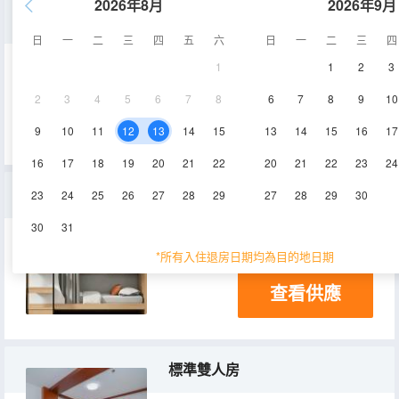
2026年8月
2026年9月
四人間（床位房）（僅男生入住）
日
一
二
三
四
五
六
日
一
二
三
四
1
1
2
3
15-20㎡
2層
空調
2
3
4
5
6
7
8
6
7
8
9
10
查看供應
9
10
11
12
13
14
15
13
14
15
16
17
16
17
18
19
20
21
22
20
21
22
23
24
四人間（床位房）（僅女生入住）
23
24
25
26
27
28
29
27
28
29
30
30
31
15-20㎡
空調
*所有入住退房日期均為目的地日期
查看供應
標準雙人房