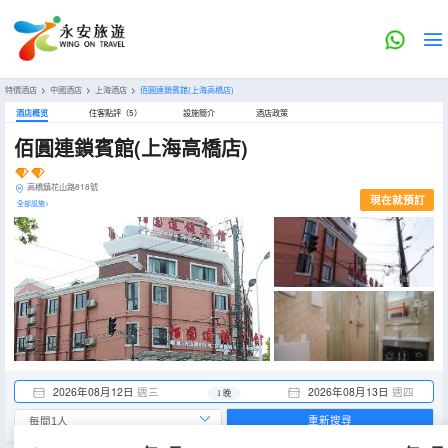
特價酒店
>
中國酒店
>
上海酒店
>
佰圓連鎖賓館(上海高橋店)
酒店概览
住客點評（5）
設施簡介
酒店政策
佰圓連鎖賓館(上海高橋店)
高橋鎮花山路818號
現在就預訂
全部設施>
2026年08月12日
週三
2026年08月13日
週四
1 晚
重新搜尋