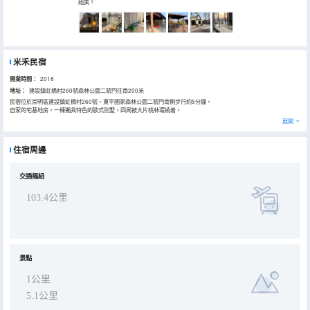
絕美！
米禾民宿
開業時間：
2018
地址：
建設鎮虹橋村260號森林公園二號門往南200米
民宿位於崇明區建設鎮虹橋村260號，東平國家森林公園二號門南側步行約5分鐘。
自家的宅基地房，一棟獨具特色的歐式別墅。四周被大片桃林環繞着。
春天，桃花盛開季，粉裏透紅的桃花一朵緊挨着一朵，開滿枝頭，一陣微風吹過，一股桃花特有的淡淡清香撲面而來，
展開
讓人神清氣爽！
夏秋季，桃樹碩果累累，粉色、黃色的桃子掛滿枝頭，着實讓人賞心悅目！
整棟別墅均配有獨立衞浴、空調、電視，沙發、茶几等。庭院面積1000多平米
住宿周邊
每個房間各具特色，可滿足不同遊客需求!有大床房、標房、特色套房、情侶房、榻榻米房，其中一間配有泡澡桶。
娛樂設施有：卡拉OK，乒乓球，麻將桌，鬥地主機器，會議室，鞦韆椅，兒童蹦床，積木，等。
吃住玩一條龍服務，非常適合公司團建，朋友 家庭聚會！
還與周邊景點、採摘、垂釣合作，讓遊客玩的更加開心！
交通樞紐
103.4公里
景點
1公里
5.1公里