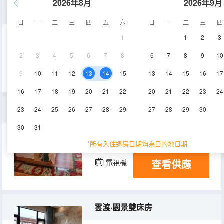
2026年8月
2026年9月
卧嵐·特色套房
日
一
二
三
四
五
六
日
一
二
三
四
1
1
2
3
50㎡
2層
空調
2
3
4
5
6
7
8
6
7
8
9
10
查看供應
電視機
9
10
11
12
13
14
15
13
14
15
16
17
16
17
18
19
20
21
22
20
21
22
23
24
梵淨·温馨大床房
23
24
25
26
27
28
29
27
28
29
30
30
31
20㎡
3層
空調
*所有入住退房日期均為目的地日期
查看供應
電視機
雲渡·園景雙床房