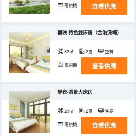
查看供應
電視機
棲晚·特色雙床房（含泡澡桶）
32㎡
2層
空調
查看供應
電視機
靜夜·園景大床房
20㎡
2層
空調
查看供應
電視機