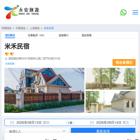
特價酒店
>
中國酒店
>
上海酒店
>
米禾民宿
酒店概览
住客點評（34）
設施簡介
酒店政策
米禾民宿
建設鎮虹橋村260號森林公園二號門往南200米
現在就預訂
全部設施>
2026年08月13日
週四
2026年08月14日
週五
1 晚
重新搜尋