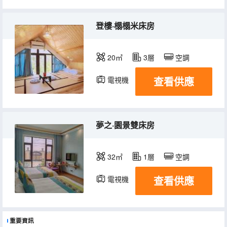
登樓·榻榻米床房
20㎡
3層
空調
查看供應
電視機
夢之·園景雙床房
32㎡
1層
空調
查看供應
電視機
重要資訊