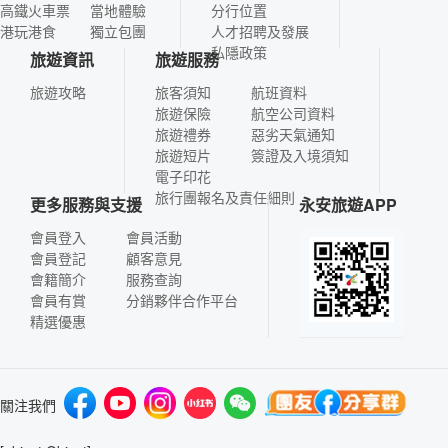
高鐵火車票
當地體驗
分行位置
港玩港食
獨立包團
人才招聘及發展
私隱政策
旅遊資訊
旅遊服務
旅遊攻略
旅客須知
航班資料
旅遊保險
航空公司資料
旅遊禮券
惡劣天氣通知
旅遊短片
簽證及入境須知
電子印花
旅行團報名及責任細則
更多服務與支援
永安旅遊APP
會員登入
會員活動
會員登記
顧客意見
會籍簡介
服務查詢
會員有賞
分銷夥伴合作平台
精選優惠
關注我們