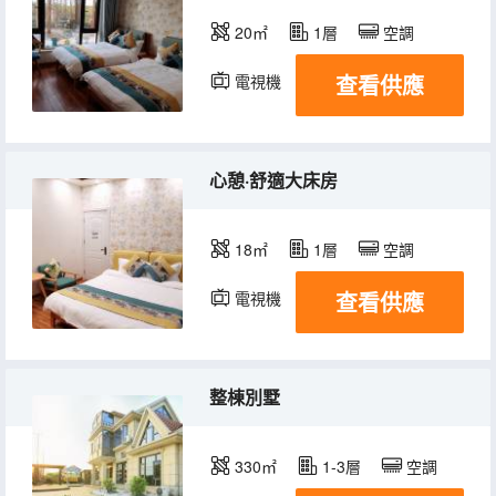
20㎡
1層
空調
查看供應
電視機
心憩·舒適大床房
18㎡
1層
空調
查看供應
電視機
整棟別墅
330㎡
1-3層
空調