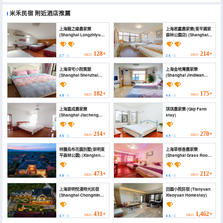
米禾民宿
附近酒店推薦
上海龍之緣農家樂
上海君贏農家樂(東平國家
(Shanghai Longzhiyuan
森林公園店) (Shanghai
Farm Stay)
Junying Farm Stay
(Dongping National
Forest Park))
128+
214+
HKD
HKD
1.7
/ 5
2.6
/ 5
上海深宅小院賓館
上海金地灣農家樂
(Shanghai Shenzhai
(Shanghai Jindiwan
Xiaoyuan Hotel)
Farm Stay)
182+
175+
HKD
HKD
4.8
/ 5
4.6
/ 5
上海嘉成農家樂
琪琪農家樂 (Qiqi Farm
(Shanghai Jiacheng
stay)
Farm Stay)
214+
270+
HKD
HKD
4.6
/ 5
4.9
/ 5
祥騰烏布花園別墅(崇明東
上海草根香農家樂
平森林公園) (Xiangteng
(Shanghai Grass Root
Ubud Garden Villa)
Xiangnongjiale)
473+
212+
HKD
HKD
4.8
/ 5
4.6
/ 5
上海崇明悅漫時光民宿
田園小院民宿 (Tianyuan
(Shanghai Chongming
Xiaoyuan Homestay)
Yueman Shiguang
Homestay)
431+
1,462+
HKD
HKD
4.7
/ 5
4.4
/ 5