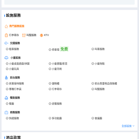
設施服務
熱門服務設施
行李寄存
叫醒服務
KTV
交通服務
免費
租車服務
叫車服務
停車場
小童設施
小童桌面遊戲/拼圖
小童書籍/影音
小童拖鞋
小童玩具
小童牙刷
前台服務
房東接待服務
儲物櫃
前台貴重物品保險櫃
專職行李員
行李寄存
叫醒服務
餐飲服務
餐廳
送餐服務
商務服務
快遞服務
多功能廳
會議廳
全部設施
酒店政策