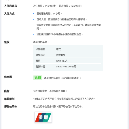
入住和退房
入住時間：14:00以後 退房時間：12:00以前
入住方式
櫃枱服務時間：24小時。
自助入住：請預訂後自行聯絡酒店取得入住密碼。
酒店將於完成預訂後提供入住說明，若未收到，請向永安旅遊詢
問。
預訂後請提前24小時通過手機號碼聯繫酒店。
餐飲
酒店提供早餐。
早餐種類
中式
早餐形式
固定套餐
費用
CNY 15/人
營業時間
08:00 - 09:00 每天
停車場
免费
酒店提供停車位，詳情請諮詢酒店
。
寵物
允許攜帶寵物，不收取額外費用。
年齡限制
18歲以下的房客不得在沒有家長或監護人的情況下入住酒店。
接受信用卡
可以信用卡在酒店付款，閣下可使用以下信用卡：