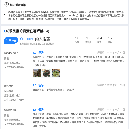
城市重要資訊
為貫徹落實《上海市生活垃圾管理條例》相關規定，推進生活垃圾源頭減量，上海市文化和旅遊局特制定《關於本
市旅遊住宿業不主動提供客房一次性日用品的實施意見》，2019年7月1日起，上海市旅遊住宿業將不再主動提供牙
刷、梳子、浴擦、剃鬚刀、指甲銼、鞋擦這些一次性日用品。若需要可諮詢酒店。
米禾民宿的真實住客評論(34)
4.8
4.7
4.9
4.7
100%
的人推薦
4.8
/5分
位置
清潔度
服務
設施
永安旅遊評價由真實酒店住客提供的評價。
5.0
極好
評價於：2026年04月13日
Longdanxun
非常的好的一次體驗，老闆娘人很好很熱情，門口就是桃園 風景不是一般的好 晚上還有蟲
情侶
鳴白天鳥叫。空氣好 離那個森林公園幾百米 一兩百米還有一家網紅餐廳，總之 非藏巴適的
梵凈·温馨大床房
一次週末旅行
入住於2026年03月
5.0
極好
評價於：2026年01月09日
匿名用戶
房東很熱心，提前幫空調打開了，很乾凈
家庭旅遊
梵凈·温馨大床房
入住於2025年12月
4.7
很好
評價於：2025年06月02日
helen28zhu
設施：齊全，冰箱，K歌設備，麻將一應俱全 環境：房子裝修漂亮，小院子也很乾凈，周圍
情侶
都是農家樂，菜很好吃；離森林公園也近。 衞生：房間舒適衞生乾淨整潔 服務：老闆娘熱
雲渡·園景雙床房
情和善，接送我們來回東平森林公園，臨走還送了自己家種植的枇杷； 以後鳥語花香的時
入住於2025年05月
候來一定更好