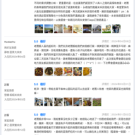
不同的需求調整口味。 更重要的是，在這裏我們感受到了人與人之間的真情和善意。老闆
的善舉讓我們對這家民宿充滿了感激和敬意。 👍我強烈推薦米禾民宿給大家，希望更多的
人能在這裏體驗到這份特別的温暖。再次感謝米禾民宿的老闆，願民宿越來越好！ ps：永
安的酒店管家雅雅也十分負責的幫我們溝通此事，讓我避免了很多尷尬。永安旅遊還是非常
靠得住和信得過的。以後還會一如既往的用永安旅行app訂旅遊產品。
5.0
極好
評價於：2024年04月08日
Huxiaohu
老闆娘人真的超好的，我們先到老闆娘給我們房間都打開，棋牌室打開，棋牌室乒乓球、麻
與好友旅遊
將桌、撲克牌、羽毛球應有盡有，還有小孩子玩的積木，蹦床啥的，帶小朋友的也適合，地
靜夜·園景大床房
方安靜，我們同伴當天到的時候都九點了，老闆娘也不耐其煩的給我們做飯，做的飯也好吃
入住於2024年04月
😋第二天因為下雨出不去，跟老闆娘商量延遲退房老闆娘也同意了，此次朋友聚會選在這個
地方朋友都説我眼光很好，誇我選的地方絕了（（*^∀^））👍🏻，下次聚會還來這裏👍👍👍
5.0
極好
評價於：2024年03月31日
訪客
乾淨，整潔。帶娃去東平森林公園玩的話可以去這家，老闆人和善，他家的農家菜也燒得很
家庭旅遊
棒。
登樓·榻榻米床房
入住於2024年03月
5.0
極好
評價於：2024年01月02日
訪客
老闆娘非常nice，我娃暈車沒吃多少正餐，她很貼心地送了一份麪疙瘩給我們。民宿也很舒
家庭旅遊
適，蹦床、陽光房（裏面有乒乓球枱和麻將桌）、魚池、卡拉OK一應俱全。晚上，可以站
夢之·園景雙床房
在院牆旁邊看着茫茫曠野漸漸升起的夜霧欣賞遠處傳來的歌聲（不知道從哪裡傳來的，感覺
入住於2023年12月
像酒吧現場唱的）。最絕的是我們住的103房，可以躺在床上欣賞落日（看最後一張圖），