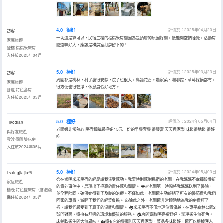
4.0
很好
評價於：2025年04月20日
訪客
一切還是算可以，民宿三樓的榻榻米房間因為是頂層的原因好悶，衹能開空調睡覺，活動房
家庭旅遊
間煙味好大，應該是棋牌室打牌留下的！
登樓·榻榻米床房
入住於2025年04月
5.0
極好
評價於：2025年03月23日
訪客
周圍都是桃林，村子裏很安靜，院子也很大，鳥語花香。農家菜、咖啡館、草莓採摘都有，
家庭旅遊
很方便也很乾凈，休息度假好地方。
卧嵐·特色套房
入住於2025年03月
5.0
極好
評價於：2024年05月04日
Tikodian
老闆娘非常熱心 民宿體驗感極好 15元一份的早餐套餐 很豐富 天天農家樂 味道很地道 很好
與好友旅遊
吃
雲渡·園景雙床房
入住於2024年05月
5.0
極好
評價於：2024年05月03日
Lvxingjiajia🌸
🥹在崇明米禾民宿的經歷讓我深受感動。我要特別感謝民宿的老闆，在我媽媽不幸摔跤骨折
家庭旅遊
的意外事件中，展現出了極高的責任感和關懷。 ❤️🩹老闆第一時間將我媽媽送到了醫院，
棲晚·特色雙床房（含泡澡
並全程陪同，確保她得到了及時的治療。不僅如此，老闆還主動報銷了所有的醫葯費和我們
桶）
入住於2024年05月
回家的車費，減輕了我們的經濟負擔。 👍除此之外，老闆還非常體貼地為我的房費打了
折，讓我們感受到了真正的温暖和關懷。 🏘️米禾民宿不僅地理位置優越，在東平森林公園2
號門對面，還擁有舒適的環境和優質的服務。 🏠房間寬敞明亮視野好，潔凈衞生無死角。
床鋪軟衞生間大無異味。 🏡還有它的餐廳叫天天農家樂，菜品多味道好，還可以根據客人