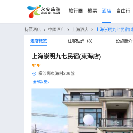
旅行團
機票
酒店
自由行
特價酒店
>
中國酒店
>
上海酒店
>
上海崇明九七民宿(
酒店概览
住客點評（8）
設施簡介
上海崇明九七民宿(東海店)
橫沙鄉東海村236號
全部設施>