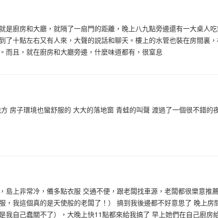
就是廚房和大廳，就隔了一扇門的距離，晚上八九點旁邊還有一大桌人吃
到了十點左右又有人來，大聲的説話和聊天。樓上的水管也裝在房間裏，
。而且，就在廚房和大廳旁邊，什麼味道都有，很窒息
地方 房子環境也蠻舒服的 大大的落地窗 青蛙的叫聲 渡過了一個很不錯的
，島上非常冷，備多點衣服 交通不便，跟老闆找車源，老闆都很樂意推薦
服，我這個真的是天使般的老闆了！） 搞到我後邊都不好意思了 晚上房
是我自己蠢關不了），大晚上快11點都來給我搞了 早上她們在自己廚房