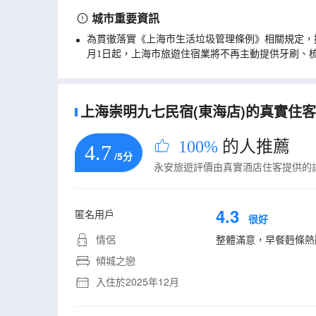
城市重要資訊
為貫徹落實《上海市生活垃圾管理條例》相關規定，
月1日起，上海市旅遊住宿業將不再主動提供牙刷、
上海崇明九七民宿(東海店)的真實住客評
100%
的人推薦
4.7
/5分
永安旅遊評價由真實酒店住客提供的
4.3
匿名用戶
很好
情侶
整體滿意，早餐麪條熱
傾城之戀
入住於2025年12月