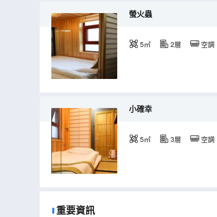
螢火蟲
5㎡
2層
空調
小確幸
5㎡
3層
空調
重要資訊