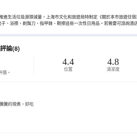
推進生活垃圾源頭減量，上海市文化和旅遊局特制定《關於本市旅遊住宿業
梳子、浴擦、剃鬚刀、指甲銼、鞋擦這些一次性日用品。若需要可諮詢酒
論(8)
4.4
4.8
位置
清潔度
評價。
騰騰的現煮，好吃