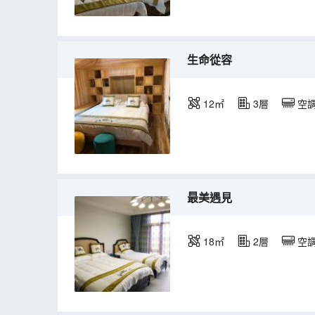
生命從容
12㎡
3層
空
最美遇見
18㎡
2層
空