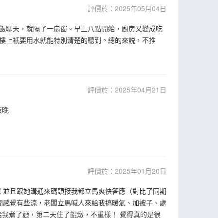
評價於：2025年05月04日
飯聊天，就隔了一扇窗。早上八點開始，廚房又變成吃
樓上衹要用水就能特別清楚的聽到。總的來説，不推
評價於：2025年04月21日
夜晚
評價於：2025年01月20日
 並且跟她溝通來碼頭接我都立馬爽快答應（對比了同期
間感覺有些涼，老闆立馬喊人來給我搞暖氣、加被子、處
給我煮了麪，第二天住了餛燉，不重樣！ 覺得真的是很