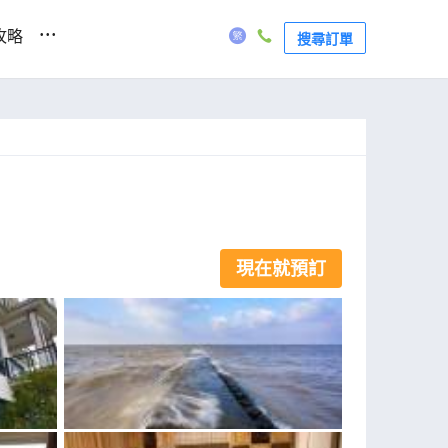
...
攻略
搜尋訂單
現在就預訂