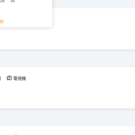
29
30
調
電視機
期
調
電視機