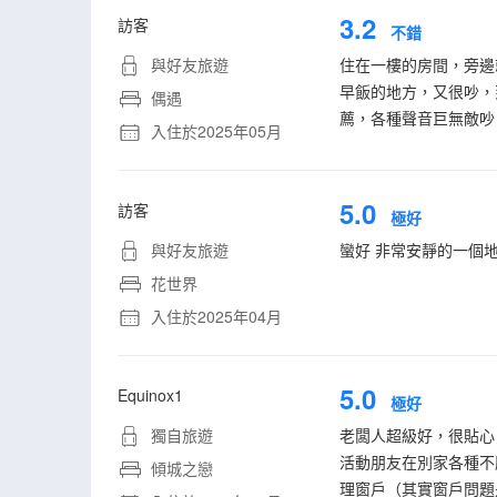
3.2
訪客
不錯
與好友旅遊
住在一樓的房間，旁邊
早飯的地方，又很吵，
偶遇
薦，各種聲音巨無敵吵
入住於2025年05月
5.0
訪客
極好
與好友旅遊
蠻好 非常安靜的一個
花世界
入住於2025年04月
5.0
Equinox1
極好
獨自旅遊
老闆人超級好，很貼心
活動朋友在別家各種不
傾城之戀
理窗戶（其實窗戶問題