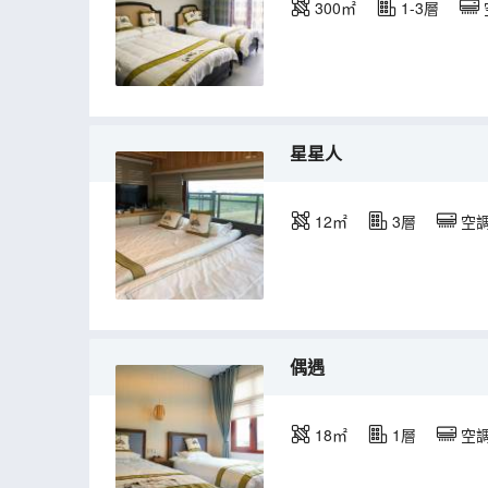
300㎡
1-3層
星星人
12㎡
3層
空
偶遇
18㎡
1層
空