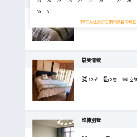
花世界
23
24
25
26
27
28
29
27
28
30
31
15㎡
1層
空
*所有入住退房日期均為目的地日
最美清歡
12㎡
3層
空
整棟別墅