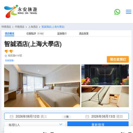
特價酒店
>
中國酒店
>
上海酒店
>
智誠酒店(上海大學店)
酒店概览
住客點評（116）
設施簡介
酒店政策
智誠酒店(上海大學店)
裕民路418號
現在就預訂
全部設施>
2026年08月12日
週三
2026年08月13日
週四
1 晚
重新搜尋