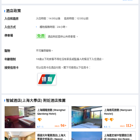
酒店政策
入住和退房
入住時間：14:00以後 退房時間：12:00以前
入住方式
櫃枱服務時間：24小時。
停車場
免费
酒店附近提供公共停車場
。
寵物
不可攜帶寵物。
年齡限制
18歲以下的房客不得在沒有家長或監護人的情況下入住酒店。
接受信用卡
可以信用卡在酒店付款，閣下可使用以下信用卡：
智誠酒店(上海大學店)
附近酒店推薦
上海錢隆旅館 (Shanghai
上海南苑旅館 (Nanyuan
Qianlong Hotel)
Hostel)
94+
112+
HKD
HKD
4.7
/ 5
4.1
/ 5
極速光年電競酒店(上海大
上海嘉定城中智選假日酒
學嘉定校區店) (Speed of
店 (Holiday Inn Express