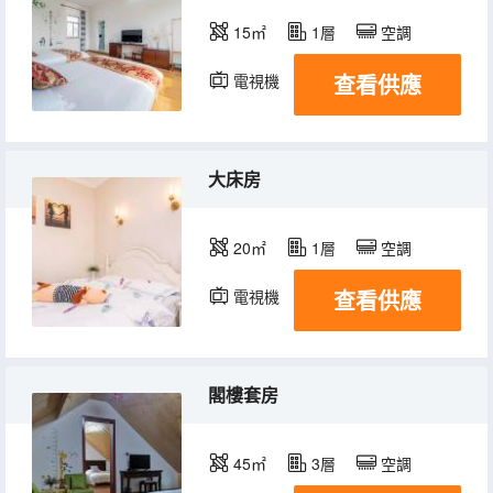
15㎡
1層
空調
查看供應
電視機
冰箱
大床房
20㎡
1層
空調
查看供應
電視機
冰箱
閣樓套房
45㎡
3層
空調