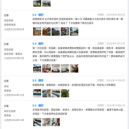
5.0
極好
評價於：2025年05月05日
訪客
房間很乾凈 出乎我的意料 民宿前面就有一條小河 河邊開着大大的月季花 特別漂亮 唯一遺
家庭旅遊
憾的是走時洗面奶忘記帶了 給丟了 下次有機會了再去住兩天
豪華標準間
入住於2025年05月
5.0
極好
評價於：2025年03月10日
訪客
第一次住民宿，好喜歡。這裏就像老闆和老闆娘説的一樣，把這裏當家。很乾凈，每個房間
家庭旅遊
都有空調，可以用廚房。這裏還能參觀到燒火的廚房哦！老闆娘請我們吃了早飯，還請我們
兩房兩衞一廳套房
摘菜，看到我們小寶寶還給了我們菜尖尖，這真的是我吃過的最好吃的菜了！還有麻將桌可
入住於2025年03月
以用，下次來還住這裏！
5.0
極好
評價於：2024年10月30日
訪客
老闆很熱情，服務很好，房間很乾凈，民宿附近環境也很不錯，附近有小河和農田
其他
標準間
入住於2024年10月
5.0
極好
評價於：2024年10月24日
訪客
非常乾淨的民宿，環境清新，床很大，房間也很大，老闆娘也非常熱情。 離東平森林公園
與好友旅遊
非常近，下次來崇明也定這個民宿
標準間
入住於2024年10月