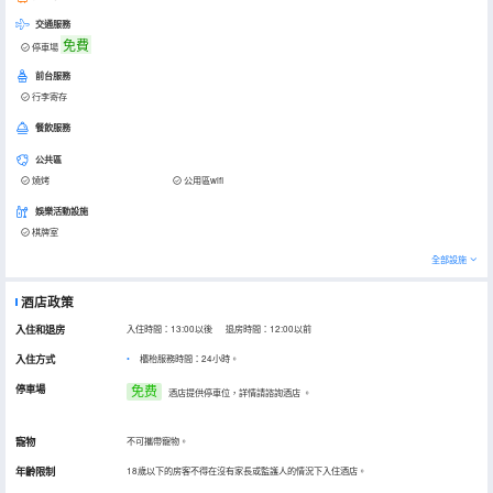
交通服務
免費
停車場
前台服務
行李寄存
餐飲服務
公共區
燒烤
公用區wifi
娛樂活動設施
棋牌室
全部設施
酒店政策
入住和退房
入住時間：13:00以後 退房時間：12:00以前
入住方式
櫃枱服務時間：24小時。
停車場
免费
酒店提供停車位，詳情請諮詢酒店
。
寵物
不可攜帶寵物。
年齡限制
18歲以下的房客不得在沒有家長或監護人的情況下入住酒店。