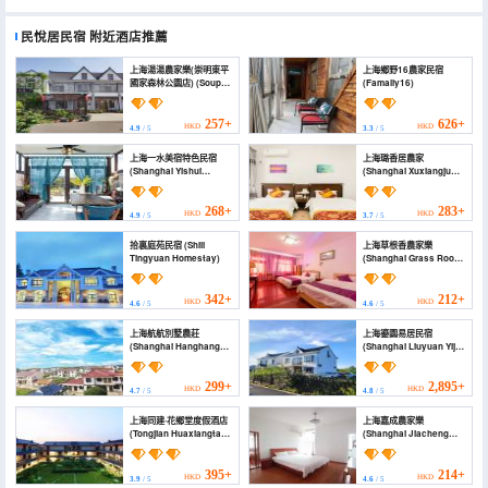
民悅居民宿
附近酒店推薦
上海湯湯農家樂(崇明東平
上海鄉野16農家民宿
國家森林公園店) (Soup
(Famaliy16)
farmhouse)
257+
626+
HKD
HKD
4.9
/ 5
3.3
/ 5
上海一水美宿特色民宿
上海璐香居農家
(Shanghai Yishui
(Shanghai Xuxiangju
beautiful hotel
Farm)
features)
268+
283+
HKD
HKD
4.9
/ 5
3.7
/ 5
拾裏庭苑民宿 (Shili
上海草根香農家樂
Tingyuan Homestay)
(Shanghai Grass Root
Xiangnongjiale)
342+
212+
HKD
HKD
4.6
/ 5
4.6
/ 5
上海航航別墅農莊
上海鎏園易居民宿
(Shanghai Hanghang
(Shanghai Liuyuan Yiju
Villa Farm)
Homestay)
299+
2,895+
HKD
HKD
4.7
/ 5
4.8
/ 5
上海同建·花鄉堂度假酒店
上海嘉成農家樂
(Tongjian Huaxiangtang
(Shanghai Jiacheng
Resort)
Farm Stay)
395+
214+
HKD
HKD
3.9
/ 5
4.6
/ 5