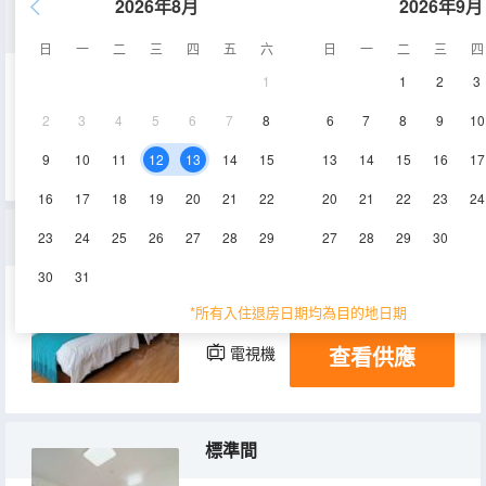
2026年8月
2026年9月
庭院親子套房
日
一
二
三
四
五
六
日
一
二
三
四
1
1
2
3
45㎡
1層
空調
2
3
4
5
6
7
8
6
7
8
9
10
查看供應
電視機
冰箱
9
10
11
12
13
14
15
13
14
15
16
17
16
17
18
19
20
21
22
20
21
22
23
24
豪華標準間
23
24
25
26
27
28
29
27
28
29
30
30
31
30㎡
2層
空調
*所有入住退房日期均為目的地日期
查看供應
電視機
冰箱
標準間