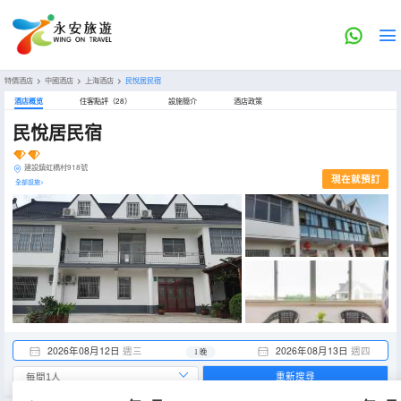
特價酒店
>
中國酒店
>
上海酒店
>
民悅居民宿
酒店概览
住客點評（28）
設施簡介
酒店政策
民悅居民宿
建設鎮虹橋村918號
現在就預訂
全部設施>
2026年08月12日
週三
2026年08月13日
週四
1 晚
重新搜尋