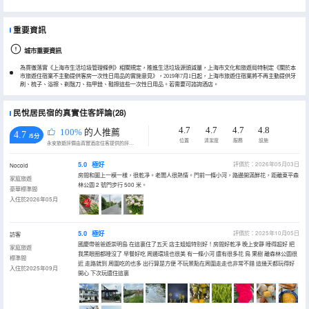
重要資訊
城市重要資訊
為貫徹落實《上海市生活垃圾管理條例》相關規定，推進生活垃圾源頭減量，上海市文化和旅遊局特制定《關於本
市旅遊住宿業不主動提供客房一次性日用品的實施意見》，2019年7月1日起，上海市旅遊住宿業將不再主動提供牙
刷、梳子、浴擦、剃鬚刀、指甲銼、鞋擦這些一次性日用品。若需要可諮詢酒店。
民悅居民宿的真實住客評論(28)
4.7
4.7
4.7
4.8
100%
的人推薦
4.7
/5分
位置
清潔度
服務
設施
永安旅遊評價由真實酒店住客提供的評價。
5.0
極好
評價於：2026年05月03日
Nocold
房間和圖上一模一樣，很乾凈。老闆人很熱情。門前一條小河，路邊開滿鮮花，距離東平森
家庭旅遊
林公園 2 號門步行 500 米。
豪華標準間
入住於2026年05月
5.0
極好
評價於：2025年10月05日
訪客
國慶帶爸爸遊崇明島 在這裏住了五天 店主姐姐特別好！房間好乾凈 晚上安靜 睡得超好 把
家庭旅遊
我黑眼圈都睡沒了 早餐好吃 周邊環境也很美 有一條小河 還有很多花 鳥 果樹 離森林公園很
標準間
近 走路就到 周圍吃的也多 出行算是方便 不玩景點在周圍走走也非常不錯 這幾天都玩得好
入住於2025年09月
開心 下次玩還住這裏