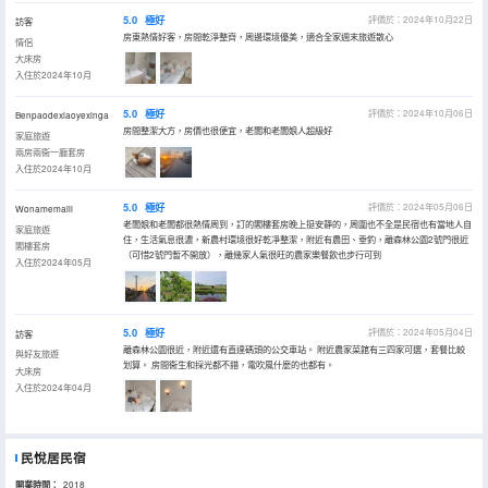
5.0
極好
評價於：2024年10月22日
訪客
房東熱情好客，房間乾淨整齊，周邊環境優美，適合全家週末旅遊散心
情侶
大床房
入住於2024年10月
5.0
極好
評價於：2024年10月06日
Benpaodexiaoyexinga
房間整潔大方，房價也很便宜，老闆和老闆娘人超級好
家庭旅遊
兩房兩衞一廳套房
入住於2024年10月
5.0
極好
評價於：2024年05月06日
Wonamemaili
老闆娘和老闆都很熱情周到，訂的閣樓套房晚上挺安靜的，周圍也不全是民宿也有當地人自
家庭旅遊
住，生活氣息很濃，新農村環境很好乾凈整潔，附近有農田、垂釣，離森林公園2號門很近
閣樓套房
（可惜2號門暫不開放），離幾家人氣很旺的農家樂餐飲也步行可到
入住於2024年05月
5.0
極好
評價於：2024年05月04日
訪客
離森林公園很近，附近還有直達碼頭的公交車站。 附近農家菜館有三四家可選，套餐比較
與好友旅遊
划算。 房間衞生和採光都不錯，電吹風什麼的也都有。
大床房
入住於2024年04月
民悅居民宿
開業時間：
2018