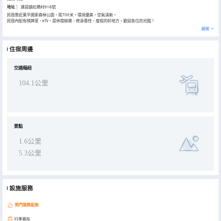
地址：
建設鎮虹橋村918號
民宿靠近東平國家森林公園，距700米，環境優美，空氣清新。
民宿內配有棋牌室、kTv，是休閒娛樂，修身養性，度假的好地方。歡迎各位的光臨！
展開
住宿周邊
交通樞紐
104.1公里
景點
1.6公里
5.3公里
設施服務
熱門服務設施
行李寄存