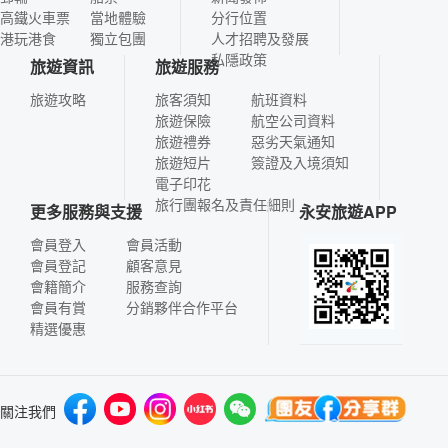
高鐵火車票
當地體驗
分行位置
港玩港食
獨立包團
人才招聘及發展
私隱政策
旅遊資訊
旅遊服務
旅遊攻略
旅客須知
航班資料
旅遊保險
航空公司資料
旅遊禮券
惡劣天氣通知
旅遊短片
簽證及入境須知
電子印花
旅行團報名及責任細則
更多服務與支援
永安旅遊APP
會員登入
會員活動
會員登記
顧客意見
會籍簡介
服務查詢
會員有賞
分銷夥伴合作平台
精選優惠
關注我們