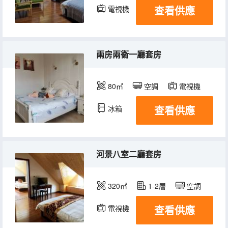
查看供應
電視機
冰箱
兩房兩衞一廳套房
80㎡
空調
電視機
查看供應
冰箱
河景八室二廳套房
320㎡
1-2層
空調
查看供應
電視機
冰箱