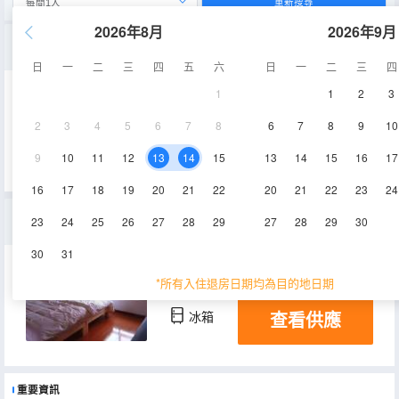
重新搜尋
2026年8月
2026年9月
三室一廳套房
日
一
二
三
四
五
六
日
一
二
三
四
1
1
2
3
160㎡
1-20層
空調
2
3
4
5
6
7
8
6
7
8
9
10
查看供應
電視機
冰箱
9
10
11
12
13
14
15
13
14
15
16
17
16
17
18
19
20
21
22
20
21
22
23
24
精緻三室一廳套房
23
24
25
26
27
28
29
27
28
29
30
30
31
160㎡
空調
電視機
*所有入住退房日期均為目的地日期
查看供應
冰箱
重要資訊