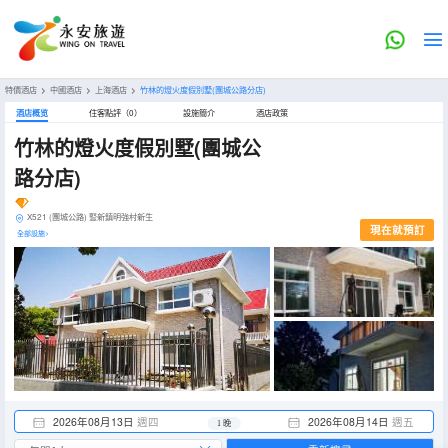
特價酒店
>
中國酒店
>
上海酒店
>
竹林的燈火度假別墅(團城公路分店)
酒店概览
住客點評（0）
設施簡介
酒店政策
竹林的燈火度假別墅(團城公
路分店)
X521 (團城公路) 豎新鎮明強村新生
現在就預訂
全部設施>
2026年08月13日
週四
2026年08月14日
週五
1 晚