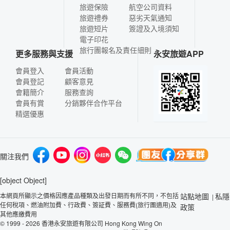
旅遊保險
航空公司資料
旅遊禮券
惡劣天氣通知
旅遊短片
簽證及入境須知
電子印花
旅行團報名及責任細則
更多服務與支援
永安旅遊APP
會員登入
會員活動
會員登記
顧客意見
會籍簡介
服務查詢
會員有賞
分銷夥伴合作平台
精選優惠
關注我們
[object Object]
本網頁所顯示之價格因應產品種類及出發日期而有所不同，不包括
站點地圖
私隱
|
任何稅項、燃油附加費、行政費、簽証費、服務費(旅行團適用)及
政策
其他應繳費用
© 1999 - 2026 香港永安旅遊有限公司 Hong Kong Wing On