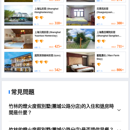
HKD
HKD
4.7
/ 5
4.8
/ 5
上海弘民宿 (Shanghai
花果苑民宿
Honghomestay)
(Huaguoyuan
Homestay)
310+
300+
HKD
HKD
5
/ 5
4.7
/ 5
上海元桃民宿 (Shanghai
上海桑田璞院民宿
Yuantao Homestay)
(Shanghai Sangtian
Puyuan Homestay)
425+
711+
HKD
HKD
4.8
/ 5
1.7
/ 5
庭院深深森林民宿 (tyss)
藝藍農社 (Yilan Farm
Stay)
542+
806+
HKD
HKD
4.9
/ 5
4.7
/ 5
常見問題
竹林的燈火度假別墅(團城公路分店)的入住和退房時
間是什麼？
竹林的燈火度假別墅(團城公路分店)是否提供早餐？