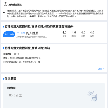
城市重要資訊
為貫徹落實《上海市生活垃圾管理條例》相關規定，推進生活垃圾源頭減量，上海市文化和旅遊局特制定《關於本
市旅遊住宿業不主動提供客房一次性日用品的實施意見》，2019年7月1日起，上海市旅遊住宿業將不再主動提供牙
刷、梳子、浴擦、剃鬚刀、指甲銼、鞋擦這些一次性日用品。若需要可諮詢酒店。
竹林的燈火度假別墅(團城公路分店)的真實住客評論(0)
4.6
4.6
4.6
4.6
0%
的人推薦
4.6
/5分
位置
清潔度
服務
設施
永安旅遊評價由真實酒店住客提供的評價。
竹林的燈火度假別墅(團城公路分店)
開業時間：
2019
地址：
X521 (團城公路) 豎新鎮明強村新生
舒適的定義或有不同，但家的定義只有一種。
展開
住宿周邊
交通樞紐
86.3公里