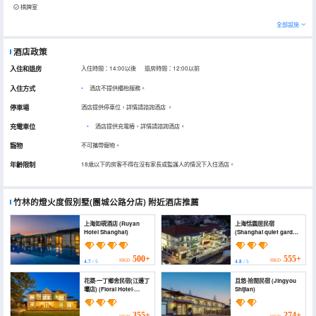
棋牌室
全部設施
酒店政策
入住和退房
入住時間：14:00以後 退房時間：12:00以前
入住方式
酒店不提供櫃枱服務。
停車場
酒店提供停車位，詳情請諮詢酒店
。
充電車位
•
酒店提供充電樁，詳情請諮詢酒店。
寵物
不可攜帶寵物。
年齡限制
18歲以下的房客不得在沒有家長或監護人的情況下入住酒店。
竹林的燈火度假別墅(團城公路分店)
附近酒店推薦
上海如硯酒店 (Ruyan
上海恬園居民宿
Hotel Shanghai)
(Shanghai quiet garden
live man shu ku)
500+
555+
HKD
HKD
4.7
/ 5
4.8
/ 5
花築·一丁鄉舍民宿(江邊丁
且悠·拾間民宿 (Jingyou
壩店) (Floral Hotel·
Shijian)
Yiding cottage Hotel
(riverside Dingba
store))
355+
274+