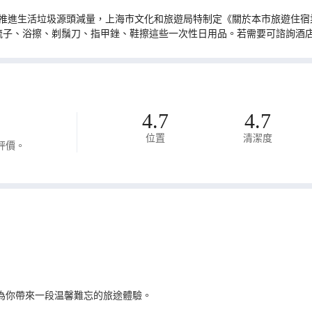
推進生活垃圾源頭減量，上海市文化和旅遊局特制定《關於本市旅遊住宿業
梳子、浴擦、剃鬚刀、指甲銼、鞋擦這些一次性日用品。若需要可諮詢酒
4.7
4.7
位置
清潔度
評價。
為你帶來一段温馨難忘的旅途體驗。