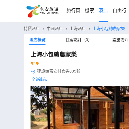
旅行團
機票
酒店
自由行
特價酒店
>
中國酒店
>
上海酒店
>
上海小包總農家樂
酒店概览
住客點評（0）
設施簡介
上海小包總農家樂
建設鎮富安村官尖805號
全部設施>