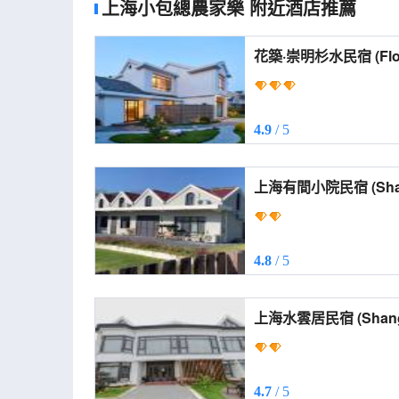
上海小包總農家樂
附近酒店推薦
花築·崇明杉水民宿 (Floral Hotel·Chongming
Shanshui Hotel)
4.9
/ 5
上海有間小院民宿 (Shanghai Youjian Courtyard
Homestay)
4.8
/ 5
上海水雲居民宿 (Shanghai Shuiyun Residential
Residue)
4.7
/ 5