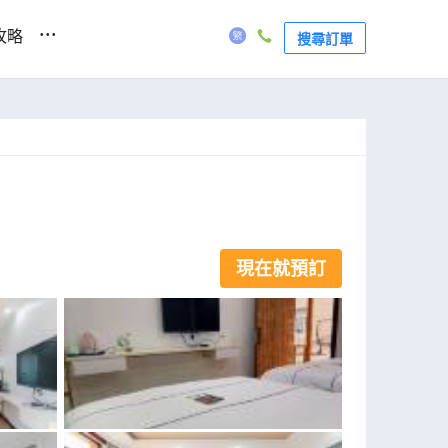
...
攻略
搜尋訂單
現在就預訂