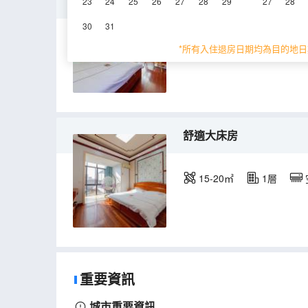
獨棟別墅
23
24
25
26
27
28
29
27
28
30
31
200㎡
1層
空
*所有入住退房日期均為目的地日
舒適大床房
15-20㎡
1層
重要資訊
城市重要資訊