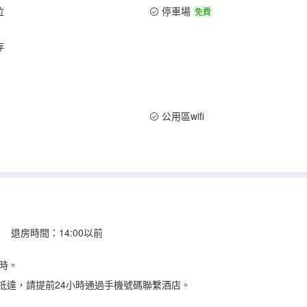
位
停車場
免費
存
公用區wifi
 退房時間：14:00以前
時。
抵達，請提前24小時通過手機號碼聯繫酒店。