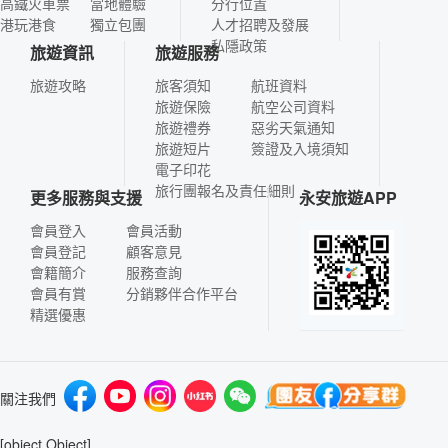
高鐵火車票
當地體驗
分行位置
港玩港食
獨立包團
人才招聘及發展
私隱政策
旅遊資訊
旅遊服務
旅遊攻略
旅客須知
航班資料
旅遊保險
航空公司資料
旅遊禮券
惡劣天氣通知
旅遊短片
簽證及入境須知
電子印花
旅行團報名及責任細則
更多服務與支援
永安旅遊APP
會員登入
會員活動
會員登記
顧客意見
會籍簡介
服務查詢
會員有賞
分銷夥伴合作平台
精選優惠
關注我們
[object Object]