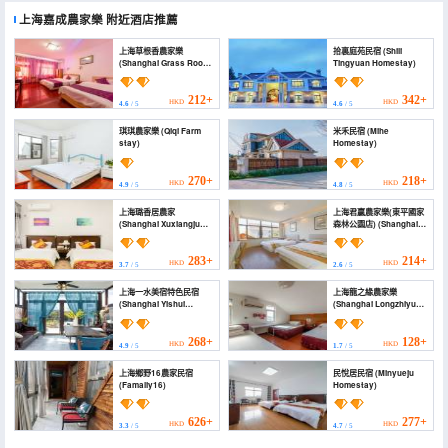
上海嘉成農家樂
附近酒店推薦
上海草根香農家樂
拾裏庭苑民宿 (Shili
(Shanghai Grass Root
Tingyuan Homestay)
Xiangnongjiale)
212+
342+
HKD
HKD
4.6
/ 5
4.6
/ 5
琪琪農家樂 (Qiqi Farm
米禾民宿 (Mihe
stay)
Homestay)
270+
218+
HKD
HKD
4.9
/ 5
4.8
/ 5
上海璐香居農家
上海君贏農家樂(東平國家
(Shanghai Xuxiangju
森林公園店) (Shanghai
Farm)
Junying Farm Stay
(Dongping National
Forest Park))
283+
214+
HKD
HKD
3.7
/ 5
2.6
/ 5
上海一水美宿特色民宿
上海龍之緣農家樂
(Shanghai Yishui
(Shanghai Longzhiyuan
beautiful hotel
Farm Stay)
features)
268+
128+
HKD
HKD
4.9
/ 5
1.7
/ 5
上海鄉野16農家民宿
民悅居民宿 (Minyueju
(Famaliy16)
Homestay)
626+
277+
HKD
HKD
3.3
/ 5
4.7
/ 5