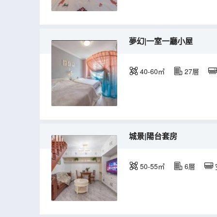
夢幻|一室一廳小屋
40-60㎡
27層
城景|陽台套房
50-55㎡
6層