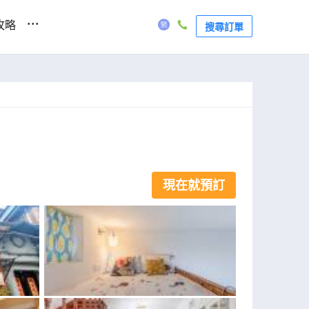
...
攻略
搜尋訂單
現在就預訂