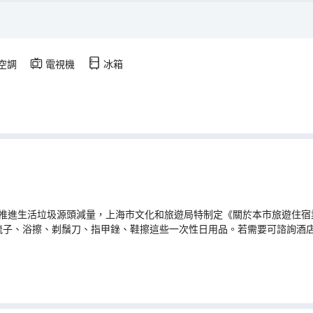
空調
電視機
冰箱
推進生活垃圾源頭減量，上海市文化和旅遊局特制定《關於本市旅遊住宿業
梳子、浴擦、剃鬚刀、指甲銼、鞋擦這些一次性日用品。若需要可諮詢酒
，請提前聯繫酒店。