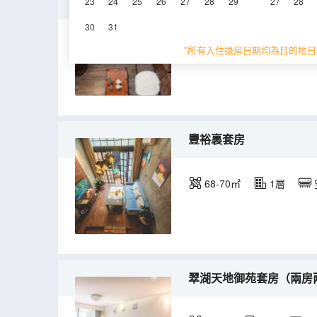
天地|簡約套房
23
24
25
26
27
28
29
27
28
30
31
88㎡
5層
空
*所有入住退房日期均為目的地日
豐裕裏套房
68-70㎡
1層
翠湖天地御苑套房（兩房