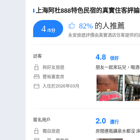
上海阿杜888特色民宿的真實住客評論(
82%
的人推薦
4
/5分
永安旅遊評價由真實酒店住客提供的
4.8
訪客
很好
與好友旅遊
朋友一起來玩兒，喝酒
豐裕裏套房
入住於2026年03月
2.0
匿名用戶
還行
獨自旅遊
房間連瓶礦泉水都沒 