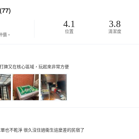
77)
4.1
3.8
位置
清潔度
評價。
打牌又在核心區域，玩起來非常方便
床單也不乾淨 很久沒住過衞生這麼差的民宿了