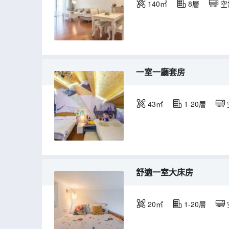
140㎡
8層
空
一室一廳套房
43㎡
1-20層
舒適一室大床房
20㎡
1-20層