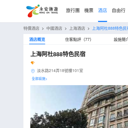
旅行團
機票
酒店
自由行
特價酒店
>
中國酒店
>
上海酒店
>
上海阿杜888特色民
酒店概览
住客點評（77）
設施簡
上海阿杜888特色民宿
淡水路214弄18號樓101室
全部設施>