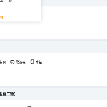
29
30
調
電視機
冰箱
期
空調
電視機
冰箱
兩廳三衞）