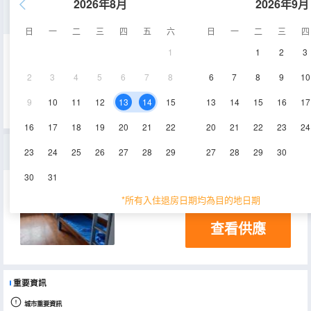
2026年8月
2026年9月
簡約男生八人間(一張床位)
日
一
二
三
四
五
六
日
一
二
三
四
1
1
2
3
12㎡
9-10層
空調
2
3
4
5
6
7
8
6
7
8
9
10
查看供應
9
10
11
12
13
14
15
13
14
15
16
17
16
17
18
19
20
21
22
20
21
22
23
24
舒適男生八人間（床位）
23
24
25
26
27
28
29
27
28
29
30
30
31
12㎡
9-10層
空調
*所有入住退房日期均為目的地日期
查看供應
重要資訊
城市重要資訊