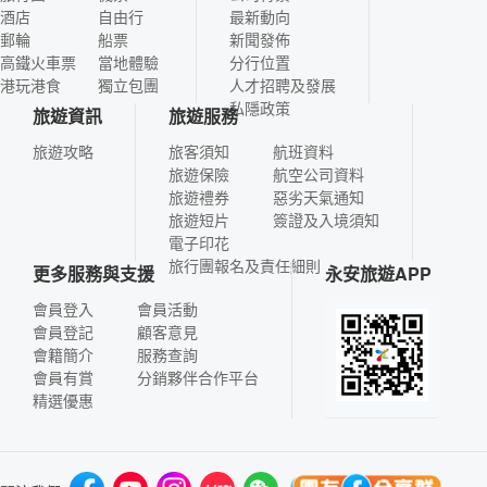
酒店
自由行
最新動向
郵輪
船票
新聞發佈
高鐵火車票
當地體驗
分行位置
港玩港食
獨立包團
人才招聘及發展
私隱政策
旅遊資訊
旅遊服務
旅遊攻略
旅客須知
航班資料
旅遊保險
航空公司資料
旅遊禮券
惡劣天氣通知
旅遊短片
簽證及入境須知
電子印花
旅行團報名及責任細則
更多服務與支援
永安旅遊APP
會員登入
會員活動
會員登記
顧客意見
會籍簡介
服務查詢
會員有賞
分銷夥伴合作平台
精選優惠