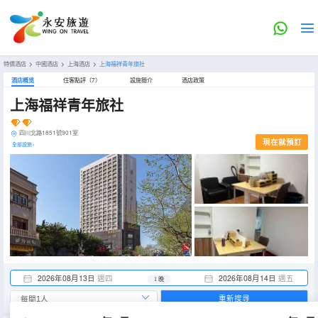
特價酒店
>
中國酒店
>
上海酒店
>
上海福祥青年旅社
酒店概览
住客點評（7）
設施簡介
酒店政策
上海福祥青年旅社
四川北路1851號901室
現在就預訂
全部設施>
2026年08月13日
週四
2026年08月14日
週五
1 晚
重新搜尋