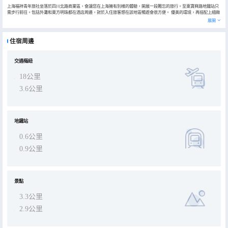
上海福祥青年旅社坐落於四川北路商業區，會讓您在上海擁有別樣的體驗，開展一段難忘的旅行。至東寶興路地鐵站只
需步行前往。包括外灘和東方明珠都在酒店周邊，對於入住旅客想在該地區暢遊會很方便。 優美的環境，再搭配上細緻
周到的服務，青旅的休閒區定能滿足您的品質需求。
展開
住宿周邊
交通樞紐
18公里
3.6公里
地鐵站
0.6公里
0.9公里
景點
3.3公里
2.9公里