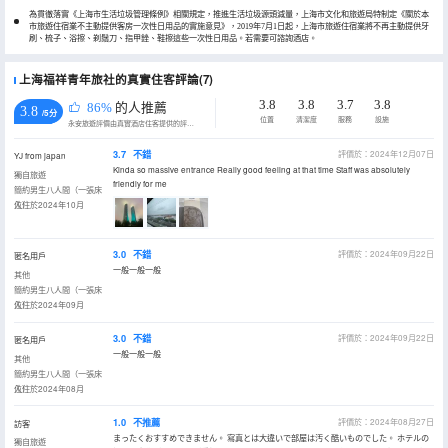
為貫徹落實《上海市生活垃圾管理條例》相關規定，推進生活垃圾源頭減量，上海市文化和旅遊局特制定《關於本
市旅遊住宿業不主動提供客房一次性日用品的實施意見》，2019年7月1日起，上海市旅遊住宿業將不再主動提供牙
刷、梳子、浴擦、剃鬚刀、指甲銼、鞋擦這些一次性日用品。若需要可諮詢酒店。
上海福祥青年旅社的真實住客評論(7)
3.8
3.8
3.7
3.8
86%
的人推薦
3.8
/5分
位置
清潔度
服務
設施
永安旅遊評價由真實酒店住客提供的評價。
3.7
不錯
評價於：2024年12月07日
YJ from japan
Kinda so massive entrance Really good feeling at that time Staff was absolutely
獨自旅遊
friendly for me
簡約男生八人間（一張床
位）
入住於2024年10月
3.0
不錯
評價於：2024年09月22日
匿名用戶
一般一般一般
其他
簡約男生八人間（一張床
位）
入住於2024年09月
3.0
不錯
評價於：2024年09月22日
匿名用戶
一般一般一般
其他
簡約男生八人間（一張床
位）
入住於2024年08月
1.0
不推薦
評價於：2024年08月27日
訪客
まったくおすすめできません。 寫真とは大違いで部屋は汚く酷いものでした。 ホテルの
獨自旅遊