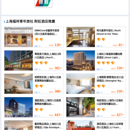
上海福祥青年旅社
附近酒店推薦
SilMiCore米艙青年旅舍
時光裏青年旅社 (Youth
(四川北路多倫路店)
Hostel in the Time)
(SilMiCore Hostel)
120+
41+
HKD
HKD
4.6
/ 5
3.8
/ 5
華逸東方酒店(上海虹口四
上海虹口海倫路地鐵站輕
川北路店) (HuaYi
居酒店 (Atour Light
Eastern Hotel
Hotel Shanghai
(Shanghai Hongkou
Hongkou Hailun Road
North Sichuan Road))
Metro Station)
302+
539+
HKD
HKD
3.9
/ 5
4.8
/ 5
梧桐里民宿(上海四川北路
上海雅雅·輕奢酒店(虹口足
東寶興路地鐵站店)
球場店) (Shanghai Yaya
(Wutongli Homestay
Light Luxury Hotel
(Shanghai North
(Hongkou Football
Sichuan Road
Stadium))
308+
318+
HKD
HKD
3.9
/ 5
4.5
/ 5
Dongbaoxing Road
Subway Station))
漢庭酒店(上海四川北路東
唯庭酒店(上海四川北路虹
寶興路地鐵站店)
口足球場地鐵站店)
(HanTing Hotel
(Waiting Hotel
(Shanghai North
(Shanghai Sichuan
Sichuan Road
North Road&Hongkou
443+
427+
HKD
HKD
4.7
/ 5
4.6
/ 5
Dongbaoxing Road
Football Stadium))
Subway Station))
藝家精品酒店(上海虹口足
溧苑酒店(上海虹口足球場
球場店) (Yijia Boutique
四川北路店) (Li Yuan