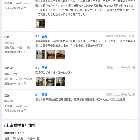
場所も畫像が入口ですが看板１つなく、恐る恐るドアを開けて泊まっている中國人の方に
舒適男生八人間（床位）
聞いて分かったくらいです。 同じ部屋の方は出稼ぎ労働者の方なのか長期で泊まってお
入住於2024年08月
り、慣れている感じで**でウロウロしたり、寢タバコをしたり、深夜でも大聲でスピーカ
ーで電話したりと全くやすらげませんでした。
5.0
極好
評價於：2024年04月18日
訪客
房間裝修很新，家裡也很乾凈，衹有六個人住，很安靜！而且出行很方便，小區門口就是地
商務旅客
鐵，房東很熱情到地鐵口接的！在上海性價比很高的一間民宿
簡約男生八人間（一張床
位）
入住於2024年04月
5.0
極好
評價於：2024年04月15日
匿名用戶
環境衞生都非常好，住的也舒適。
與好友旅遊
簡約男生八人間（一張床
位）
入住於2024年04月
5.0
極好
評價於：2023年08月20日
訪客
環境不錯 床鋪直接空出的位置很大 還有客廳 衞生間也很乾凈 距離小吃街也挺近的
獨自旅遊
舒適男生八人間（床位）
入住於2023年08月
上海福祥青年旅社
開業時間：
2019
地址：
四川北路1851號901室