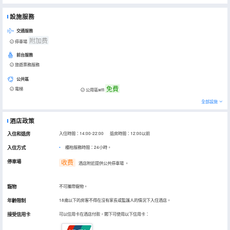
設施服務
交通服務
附加费
停車場
前台服務
旅遊票務服務
公共區
免費
電梯
公用區wifi
全部設施
酒店政策
入住和退房
入住時間：14:00-22:00 退房時間：12:00以前
入住方式
櫃枱服務時間：24小時。
停車場
收费
酒店附近提供公共停車場
。
寵物
不可攜帶寵物。
年齡限制
18歲以下的房客不得在沒有家長或監護人的情況下入住酒店。
接受信用卡
可以信用卡在酒店付款，閣下可使用以下信用卡：