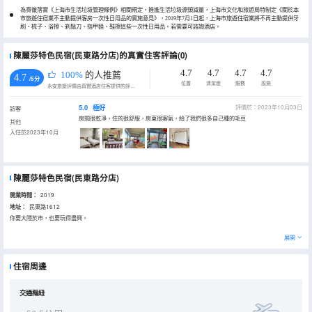
為貫徹落實《上海市生活垃圾管理條例》相關規定，推進生活垃圾源頭減量，上海市文化和旅遊局特制定《關於本
市旅遊住宿業不主動提供客房一次性日用品的實施意見》，2019年7月1日起，上海市旅遊住宿業將不再主動提供牙
刷、梳子、浴擦、剃鬚刀、指甲銼、鞋擦這些一次性日用品。若需要可諮詢酒店。
陳麗莎特色民宿(民東路分店)的真實住客評論(0)
4.7
4.7
4.7
4.7
100%
的人推薦
4.7
/5分
位置
清潔度
服務
設施
永安旅遊評價由真實酒店住客提供的評價。
5.0
極好
評價於：2023年10月03日
訪客
房間很乾凈，住的很舒服，房東很客氣，給了我們很多自己種的毛豆
其他
入住於2023年10月
陳麗莎特色民宿(民東路分店)
開業時間：
2019
地址：
民東路1612
你要大隱於市，也要玩得盡興。
展開
住宿周邊
交通樞紐