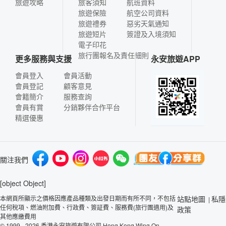
旅遊攻略
旅客須知
航班資料
旅遊保險
航空公司資料
旅遊禮券
惡劣天氣通知
旅遊短片
簽證及入境須知
電子印花
旅行團報名及責任細則
更多服務與支援
永安旅遊APP
會員登入
會員活動
會員登記
顧客意見
會籍簡介
服務查詢
會員有賞
分銷夥伴合作平台
精選優惠
關注我們
[object Object]
本網頁所顯示之價格因應產品種類及出發日期而有所不同，不包括
站點地圖
私隱
|
任何稅項、燃油附加費、行政費、簽証費、服務費(旅行團適用)及
政策
其他應繳費用
© 1999 - 2026 香港永安旅遊有限公司 Hong Kong Wing On