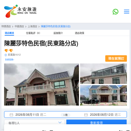
特價酒店
>
中國酒店
>
上海酒店
>
陳麗莎特色民宿(民東路分店)
酒店概览
住客點評（0）
設施簡介
酒店政策
陳麗莎特色民宿(民東路分店)
民東路1612
現在就預訂
全部設施>
2026年08月11日
週二
2026年08月12日
週三
1 晚
重新搜尋