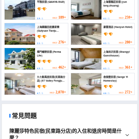
芊雅民宿 (QIANYA B&B)
上海雲龍莊民宿 (yun
long zhuang)
189+
259+
HKD
HKD
3.9
/ 5
4.1
/ 5
上海歸園田居農家樂
豪雲酒店 (Haoyun Hotel)
(Guiyuan Tianju
Farmhouse)
276+
280+
HKD
HKD
2.5
/ 5
4.5
/ 5
樸門鄉野民宿 (Perma
上海尚沂民宿 (Shangyi
Life)
Guesthouse)
462+
361+
HKD
HKD
4.9
/ 5
4.5
/ 5
九七穀風居民宿(民東路分
叁個壹民宿 (Sange Yi
店) (97 Valley Fengju
Homestay)
Homestay (Min Dong
Road))
2,070+
272+
HKD
HKD
4.7
/ 5
4.6
/ 5
常見問題
陳麗莎特色民宿(民東路分店)的入住和退房時間是什
麼？