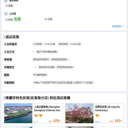
餐飲服務
餐廳
公共區
免費
花園
燒烤
全部設施
酒店政策
入住和退房
入住時間：14:00以後 退房時間：12:00以前
入住方式
酒店不提供櫃枱服務。
停車場
酒店提供停車位，詳情請諮詢酒店
。
充電車位
•
酒店提供充電樁，詳情請諮詢酒店。
寵物
不可攜帶寵物。
年齡限制
18歲以下的房客不得在沒有家長或監護人的情況下入住酒店。
陳麗莎特色民宿(民東路分店)
附近酒店推薦
上海正豪客棧 (Shanghai
柒零伍民宿 (Qi Ling Wu
Zhenghao Chinese Inn)
Homestay)
676+
165+
HKD
HKD
5
/ 5
4.6
/ 5