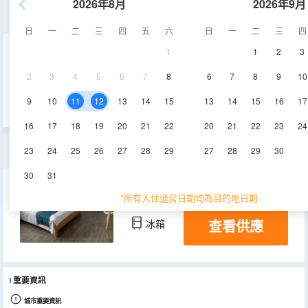
2026年8月
2026年9月
温馨親子套房
日
一
二
三
四
五
六
日
一
二
三
四
1
1
2
3
30㎡
1-20層
空調
2
3
4
5
6
7
8
6
7
8
9
10
查看供應
電視機
冰箱
9
10
11
12
13
14
15
13
14
15
16
17
16
17
18
19
20
21
22
20
21
22
23
24
親子二室三床房
23
24
25
26
27
28
29
27
28
29
30
30
31
30㎡
空調
電視機
*所有入住退房日期均為目的地日期
查看供應
冰箱
重要資訊
城市重要資訊