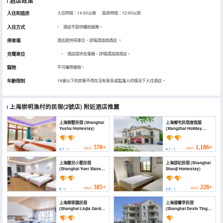
酒店政策
入住和退房
入住時間：14:00以後 退房時間：12:00以前
入住方式
酒店不提供櫃枱服務。
停車場
酒店提供停車位，詳情請諮詢酒店
。
充電車位
•
酒店提供充電樁，詳情請諮詢酒店。
寵物
不可攜帶寵物。
年齡限制
18歲以下的房客不得在沒有家長或監護人的情況下入住酒店。
上海崇明漁村的民宿(2號店)
附近酒店推薦
上海御墅民宿 (Shanghai
上海鄉宅民宿度假屋
Yushu Homestay)
(Xiangzhai Holiday
Guesthouse)
570+
1,186+
HKD
HKD
4.7
/ 5
4.7
/ 5
上海懿兒小墅民宿
上海邵記民宿 (Shanghai
(Shanghai Yuer Xiaoshu
Shaoji Homestay)
Homestay)
385+
228+
HKD
HKD
0
/ 5
2.8
/ 5
上海柳家園民宿
上海德馨亭民宿
(Shanghai Liujia Garden
(Shanghai Dexin Ting
Homestay)
B&B)