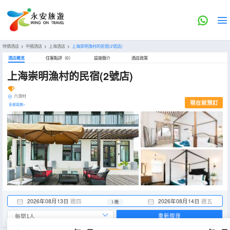
特價酒店
>
中國酒店
>
上海酒店
>
上海崇明漁村的民宿(2號店)
酒店概览
住客點評（0）
設施簡介
酒店政策
上海崇明漁村的民宿(2號店)
六滧村
現在就預訂
全部設施>
2026年08月13日
週四
2026年08月14日
週五
1 晚
重新搜尋