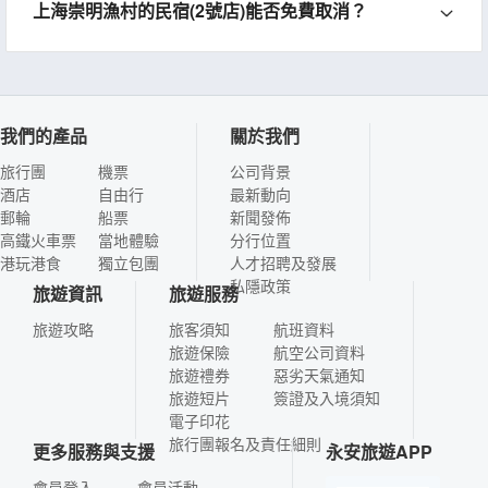
上海崇明漁村的民宿(2號店)能否免費取消？
我們的產品
關於我們
旅行團
機票
公司背景
酒店
自由行
最新動向
郵輪
船票
新聞發佈
高鐵火車票
當地體驗
分行位置
港玩港食
獨立包團
人才招聘及發展
私隱政策
旅遊資訊
旅遊服務
旅遊攻略
旅客須知
航班資料
旅遊保險
航空公司資料
旅遊禮券
惡劣天氣通知
旅遊短片
簽證及入境須知
電子印花
旅行團報名及責任細則
更多服務與支援
永安旅遊APP
會員登入
會員活動