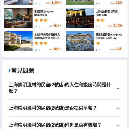
1,394+
222+
HKD
HKD
4.6
/ 5
4.8
/ 5
鷺園民宿 (Luyuan
上海悅舍民宿(崇明店)
Homestay)
(JOY INN)
624+
3,458+
HKD
HKD
4.9
/ 5
5
/ 5
上海崇明海月舍觀星站民
龍鳳歡喜民宿 (Longfeng
宿 (Haiyueshe Hostel)
Huanxi Homestay)
668+
434+
HKD
HKD
4.9
/ 5
5
/ 5
常見問題
上海崇明漁村的民宿(2號店)的入住和退房時間是什
麼？
上海崇明漁村的民宿(2號店)是否提供早餐？
上海崇明漁村的民宿(2號店)附近是否有機場？