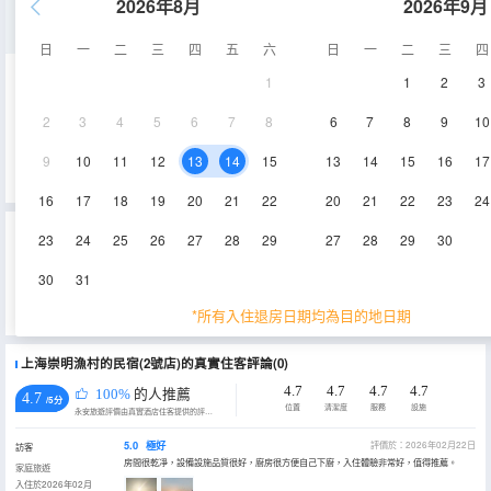
2026年8月
2026年9月
市景三室二廳套房
日
一
二
三
四
五
六
日
一
二
三
四
1
1
2
3
200㎡
1-20層
空調
2
3
4
5
6
7
8
6
7
8
9
10
查看供應
電視機
冰箱
9
10
11
12
13
14
15
13
14
15
16
17
16
17
18
19
20
21
22
20
21
22
23
24
重要資訊
23
24
25
26
27
28
29
27
28
29
30
城市重要資訊
30
31
為貫徹落實《上海市生活垃圾管理條例》相關規定，推進生活垃圾源頭減量，上海市文化和旅遊局特制定《關於本
市旅遊住宿業不主動提供客房一次性日用品的實施意見》，2019年7月1日起，上海市旅遊住宿業將不再主動提供牙
*所有入住退房日期均為目的地日期
刷、梳子、浴擦、剃鬚刀、指甲銼、鞋擦這些一次性日用品。若需要可諮詢酒店。
上海崇明漁村的民宿(2號店)的真實住客評論(0)
4.7
4.7
4.7
4.7
100%
的人推薦
4.7
/5分
位置
清潔度
服務
設施
永安旅遊評價由真實酒店住客提供的評價。
5.0
極好
評價於：2026年02月22日
訪客
房間很乾凈，設備設施品質很好，廚房很方便自己下廚，入住體驗非常好，值得推薦。
家庭旅遊
入住於2026年02月