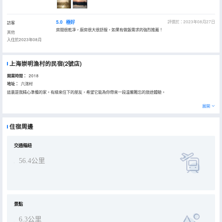
5.0
極好
評價於：2023年08月27日
訪客
房間很乾凈，廚房很大很舒服，如果有做飯需求的強烈推薦！
其他
入住於2023年08月
上海崇明漁村的民宿(2號店)
開業時間：
2018
地址：
六滧村
這裏是我精心準備的家。有緣來住下的朋友，希望它能為你帶來一段温馨難忘的旅途體驗。
展開
住宿周邊
交通樞紐
56.4公里
景點
6.3公里