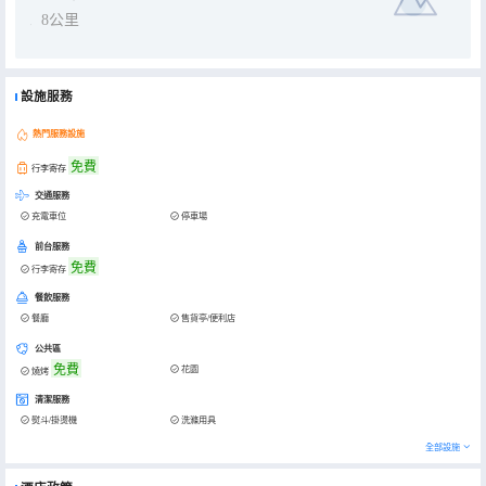
8公里
設施服務
熱門服務設施
免費
行李寄存
交通服務
充電車位
停車場
前台服務
免費
行李寄存
餐飲服務
餐廳
售貨亭/便利店
公共區
免費
花園
燒烤
清潔服務
熨斗/掛燙機
洗滌用具
全部設施