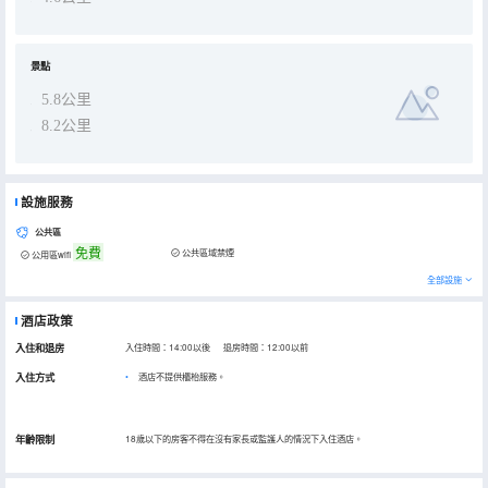
景點
5.8公里
8.2公里
設施服務
公共區
免費
公共區域禁煙
公用區wifi
全部設施
酒店政策
入住和退房
入住時間：14:00以後 退房時間：12:00以前
入住方式
酒店不提供櫃枱服務。
年齡限制
18歲以下的房客不得在沒有家長或監護人的情況下入住酒店。