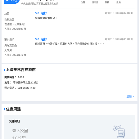
/5分
位置
清潔度
服務
設施
永安旅遊評價由真實酒店住客提供的評價。
5.0
極好
評價於：2026年04月24日
訪客
經濟實惠設備齊全。
商務旅客
普通間（公共衞浴）
入住於2026年03月
5.0
極好
評價於：2025年01月21日
匿名用戶
價格實惠，位置好找，打車也方便，前台服務到位很熱情。。。
與好友旅遊
大床房
入住於2024年12月
上海亭林吉祥旅館
開業時間：
2009
地址：
亭林鎮寺平北路202號
酒店電話：(021)27231480
展開
住宿周邊
交通樞紐
38.3公里
4.6公里