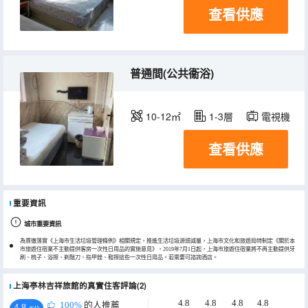
查看供應
普通間(公共衞浴)
10-12㎡
1-3層
電視機
查看供應
重要資訊
城市重要資訊
為貫徹落實《上海市生活垃圾管理條例》相關規定，推進生活垃圾源頭減量，上海市文化和旅遊局特制定《關於本
市旅遊住宿業不主動提供客房一次性日用品的實施意見》，2019年7月1日起，上海市旅遊住宿業將不再主動提供牙
刷、梳子、浴擦、剃鬚刀、指甲銼、鞋擦這些一次性日用品。若需要可諮詢酒店。
上海亭林吉祥旅館的真實住客評論(2)
4.8
4.8
4.8
4.8
100%
的人推薦
4.8