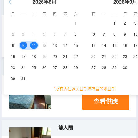
2026年8月
2026年9月
特價房
日
一
二
三
四
五
六
日
一
二
三
四
1
1
2
3
12㎡
電視機
2
3
4
5
6
7
8
6
7
8
9
10
查看供應
9
10
11
12
13
14
15
13
14
15
16
17
16
17
18
19
20
21
22
20
21
22
23
24
大床房
23
24
25
26
27
28
29
27
28
29
30
30
31
18㎡
2-3層
電視機
*所有入住退房日期均為目的地日期
查看供應
雙人間