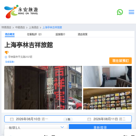
特價酒店
>
中國酒店
>
上海酒店
>
上海亭林吉祥旅館
酒店概览
住客點評（2）
設施簡介
酒店政策
上海亭林吉祥旅館
亭林鎮寺平北路202號
現在就預訂
全部設施>
2026年08月10日
週一
2026年08月11日
週二
1 晚
重新搜尋