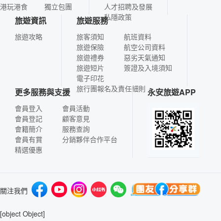
港玩港食
獨立包團
人才招聘及發展
私隱政策
旅遊資訊
旅遊服務
旅遊攻略
旅客須知
航班資料
旅遊保險
航空公司資料
旅遊禮券
惡劣天氣通知
旅遊短片
簽證及入境須知
電子印花
旅行團報名及責任細則
更多服務與支援
永安旅遊APP
會員登入
會員活動
會員登記
顧客意見
會籍簡介
服務查詢
會員有賞
分銷夥伴合作平台
精選優惠
關注我們
[object Object]