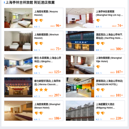
上海亭林吉祥旅館
附近酒店推薦
上海悠有賓館 (Youyou
上海亭林如意賓館
Hostel)
(Shanghai ting Lin ruyi
hotel)
96+
74+
HKD
HKD
4.3
/ 5
3.4
/ 5
上海新順旅館 (Xinshun
漢庭酒店(上海金山亭林汽
Hostel)
車站店) (HanTing Hotel
(Shanghai Jinshan
Tinglin Bus Station))
75+
306+
HKD
HKD
4.2
/ 5
4.8
/ 5
輕住·永昌賓館(上海金山亭
上海怡傑旅館 (Shanghai
林店) (Qingzhu
Yijie Hotel)
Yongchang Hotel
(Shanghai Jinshan
Pavilion))
125+
107+
HKD
HKD
4.4
/ 5
1.5
/ 5
維也納智好酒店(上海亭林
唐頓酒店(上海金山亭林店)
店) (Vienna Classic
(TANGDUN HOTEL)
Hotel (Shanghai
Tinglin))
297+
101+
HKD
HKD
4.7
/ 5
4.3
/ 5
上海歆南賓館 (Shanghai
上海碧麗宮大酒店
Xinnan Hotel)
(Biligong Hotel
Shanghai)
186+
228+
HKD
HKD
4.4
/ 5
4.2
/ 5