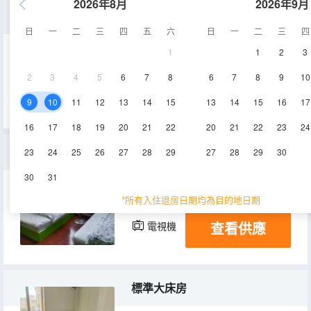
2026年8月
2026年9月
特惠房
日
一
二
三
四
五
六
日
一
二
三
四
1
1
2
3
13㎡
2層
空調
2
3
4
5
6
7
8
6
7
8
9
10
查看供應
電視機
9
10
11
12
13
14
15
13
14
15
16
17
16
17
18
19
20
21
22
20
21
22
23
24
三人房
23
24
25
26
27
28
29
27
28
29
30
30
31
20㎡
2層
空調
*所有入住退房日期均為目的地日期
查看供應
電視機
標準大床房