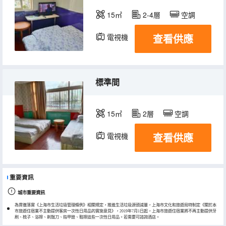
15㎡
2-4層
空調
查看供應
電視機
標準間
15㎡
2層
空調
查看供應
電視機
重要資訊
城市重要資訊
為貫徹落實《上海市生活垃圾管理條例》相關規定，推進生活垃圾源頭減量，上海市文化和旅遊局特制定《關於本
市旅遊住宿業不主動提供客房一次性日用品的實施意見》，2019年7月1日起，上海市旅遊住宿業將不再主動提供牙
刷、梳子、浴擦、剃鬚刀、指甲銼、鞋擦這些一次性日用品。若需要可諮詢酒店。