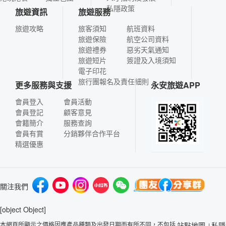
私隱政策
旅遊資訊
旅遊服務
旅遊攻略
旅客須知
航班資料
旅遊保險
航空公司資料
旅遊禮券
惡劣天氣通知
旅遊短片
簽證及入境須知
電子印花
旅行團報名及責任細則
更多服務與支援
永安旅遊APP
會員登入
會員活動
會員登記
顧客意見
會籍簡介
服務查詢
會員有賞
分銷夥伴合作平台
精選優惠
關注我們
[object Object]
本網頁所顯示之價格因應產品種類及出發日期而有所不同，不包括
站點地圖
私隱
|