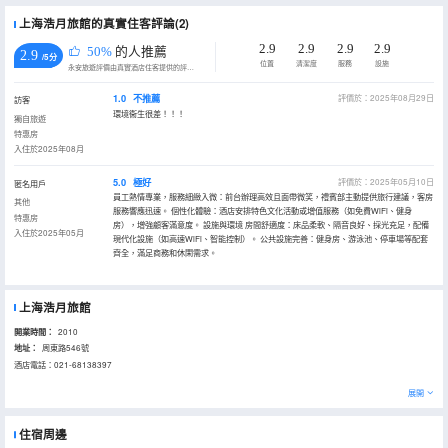
上海浩月旅館的真實住客評論(2)
2.9
2.9
2.9
2.9
50%
的人推薦
2.9
/5分
位置
清潔度
服務
設施
永安旅遊評價由真實酒店住客提供的評價。
1.0
不推薦
評價於：2025年08月29日
訪客
環境衞生很差！！！
獨自旅遊
特惠房
入住於2025年08月
5.0
極好
評價於：2025年05月10日
匿名用戶
員工熱情專業，服務細緻入微：前台辦理高效且面帶微笑，禮賓部主動提供旅行建議，客房
其他
服務響應迅速。 個性化體驗：酒店安排特色文化活動或增值服務（如免費WiFi、健身
特惠房
房），增強顧客滿意度。 設施與環境 房間舒適度：床品柔軟、隔音良好、採光充足，配備
入住於2025年05月
現代化設施（如高速WiFi、智能控制）。 公共設施完善：健身房、游泳池、停車場等配套
齊全，滿足商務和休閑需求。
上海浩月旅館
開業時間：
2010
地址：
周東路546號
酒店電話：021-68138397
展開
住宿周邊