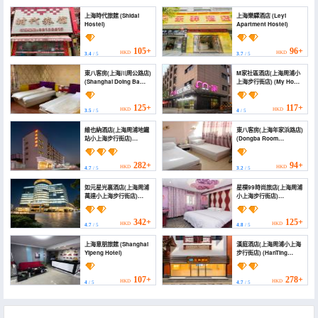
上海時代旅館 (Shidai
上海樂驛酒店 (Leyi
Hostel)
Apartment Hostel)
105+
96+
HKD
HKD
3.4
/ 5
3.7
/ 5
東八客房(上海川周公路店)
M家社區酒店(上海周浦小
(Shanghai Doing Ba
上海步行街店) (My Home
Hotel)
Hotel (Shanghai
Zhoupu))
125+
117+
HKD
HKD
3.5
/ 5
4
/ 5
維也納酒店(上海周浦地鐵
東八客房(上海年家浜路店)
站小上海步行街店)
(Dongba Room
(Vienna Hotel
(Shanghai Nianjiabang
(Shanghai Small
Road))
Shanghai Pedestrian
282+
94+
HKD
HKD
4.7
/ 5
3.2
/ 5
Street))
如元星光裏酒店(上海周浦
星樸99時尚旅店(上海周浦
萬達小上海步行街店)
小上海步行街店)
(Ruyuan XingGuangLi
(Shanghai Xingpu 99
Hotel(Shanghai Zhoupu
Fashion Hotel)
Wanda Little Shanghai
342+
125+
HKD
HKD
4.7
/ 5
4.8
/ 5
Pedestrian Street))
上海意朋旅館 (Shanghai
漢庭酒店(上海周浦小上海
Yipeng Hotel)
步行街店) (HanTing
Hotel (Shanghai
Zhoupu Little Shanghai
Pedestrian Street))
107+
278+
HKD
HKD
4
/ 5
4.7
/ 5