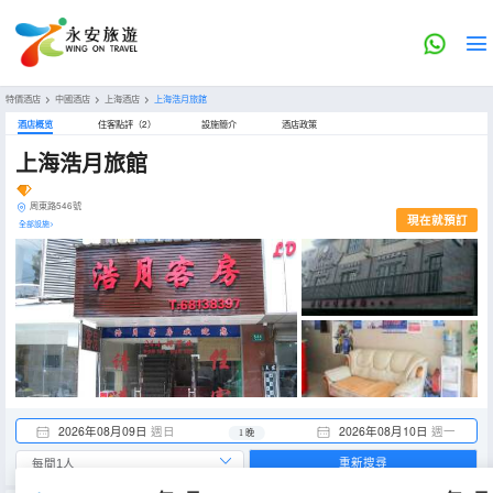
特價酒店
>
中國酒店
>
上海酒店
>
上海浩月旅館
酒店概览
住客點評（2）
設施簡介
酒店政策
上海浩月旅館
周東路546號
現在就預訂
全部設施>
2026年08月09日
週日
2026年08月10日
週一
1 晚
重新搜尋