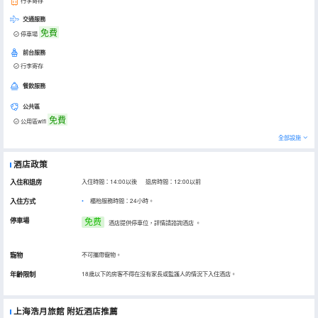
行李寄存
交通服務
免費
停車場
前台服務
行李寄存
餐飲服務
公共區
免費
公用區wifi
全部設施
酒店政策
入住和退房
入住時間：14:00以後 退房時間：12:00以前
入住方式
櫃枱服務時間：24小時。
停車場
免费
酒店提供停車位，詳情請諮詢酒店
。
寵物
不可攜帶寵物。
年齡限制
18歲以下的房客不得在沒有家長或監護人的情況下入住酒店。
上海浩月旅館
附近酒店推薦