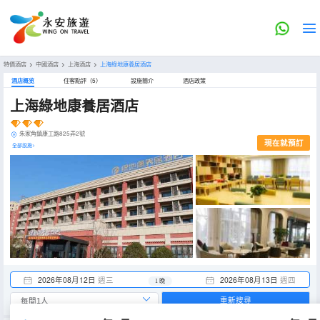
特價酒店
>
中國酒店
>
上海酒店
>
上海綠地康養居酒店
酒店概览
住客點評（5）
設施簡介
酒店政策
上海綠地康養居酒店
朱家角鎮康工路825弄2號
現在就預訂
全部設施>
2026年08月12日
週三
2026年08月13日
週四
1 晚
重新搜尋