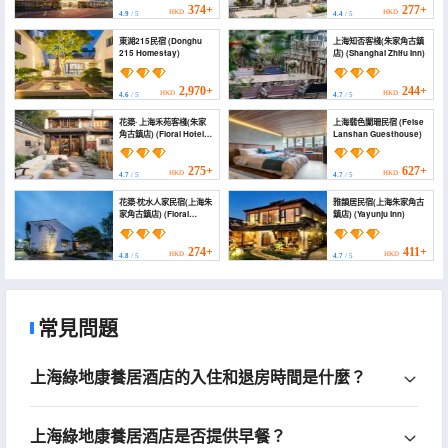
374+
277+
HKD
HKD
4.9
/ 5
4.4
/ 5
東湖215民宿 (Donghu
上海知否客棧(朱家角古鎮
215 Homestay)
店) (Shanghai Zhifu Inn)
2,970+
244+
HKD
HKD
4.6
/ 5
4.7
/ 5
花築· 上海禾苑客棧(朱家
上海翡色闌珊民宿 (Feise
角古鎮店) (Floral Hotel·
Lanshan Guesthouse)
Shanghai Heyuan Hotel
(Zhujiajiao Ancient
Town Branch))
275+
627+
HKD
HKD
4.7
/ 5
4.7
/ 5
花築·枕水人家民宿(上海朱
雅韻居民宿(上海朱家角古
家角古鎮店) (Floral
鎮店) (Yayunju Inn)
Hotel· Zhenshui hotel
(Shanghai Zhujiajiao
Ancient Town Store))
274+
411+
HKD
HKD
4.8
/ 5
4.7
/ 5
常見問題
上海綠地康養居酒店的入住和退房時間是什麼？
上海綠地康養居酒店是否提供早餐？