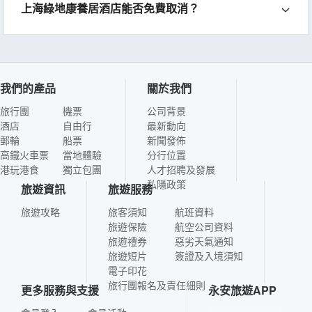
上海綠地康養居酒店能否免費取消？
我們的產品
關於我們
旅行團
機票
公司背景
酒店
自由行
最新動向
郵輪
船票
新聞發佈
高鐵火車票
當地體驗
分行位置
港玩港食
獨立包團
人才招聘及發展
私隱政策
旅遊資訊
旅遊服務
旅遊攻略
旅客須知
航班資料
旅遊保險
航空公司資料
旅遊禮券
惡劣天氣通知
旅遊短片
簽證及入境須知
電子印花
旅行團報名及責任細則
更多服務與支援
永安旅遊APP