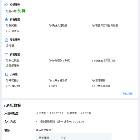
交通服務
免費
停車場
前台服務
儲物櫃
快速入住退房
前台貴重物品保險櫃
行李寄存
餐飲服務
餐廳
商務服務
附加费
多功能廳
多媒體演示系統
會議廳
婚宴服務
公共區
中文指示
公共音響系統
無煙樓層
公用區wifi
電梯
公共區域禁煙
全部設施
酒店政策
入住和退房
入住時間：12:00-20:00 退房時間：14:00以前
入住方式
櫃枱服務時間：[週一-週日]07:00-23:00
餐飲
酒店提供早餐。
早餐種類
中式