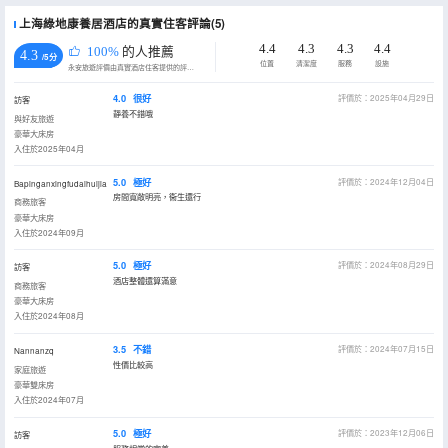
上海綠地康養居酒店的真實住客評論(5)
4.4
4.3
4.3
4.4
100%
的人推薦
4.3
/5分
位置
清潔度
服務
設施
永安旅遊評價由真實酒店住客提供的評價。
4.0
很好
評價於：2025年04月29日
訪客
靜養不錯哦
與好友旅遊
豪華大床房
入住於2025年04月
5.0
極好
評價於：2024年12月04日
Bapinganxingfudaihuijia
房間寬敞明亮，衞生還行
商務旅客
豪華大床房
入住於2024年09月
5.0
極好
評價於：2024年08月29日
訪客
酒店整體還算滿意
商務旅客
豪華大床房
入住於2024年08月
3.5
不錯
評價於：2024年07月15日
Nannanzq
性價比較高
家庭旅遊
豪華雙床房
入住於2024年07月
5.0
極好
評價於：2023年12月06日
訪客