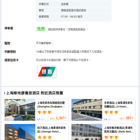
早餐形式
自助餐
費用
價格請直接向酒店查詢
營業時間
07:00 - 08:00 每天
停車場
免费
酒店提供停車位，詳情請諮詢酒店
。
寵物
不可攜帶寵物。
年齡限制
18歲以下的房客不得在沒有家長或監護人的情況下入住酒店。
接受信用卡
可以信用卡在酒店付款，閣下可使用以下信用卡：
上海綠地康養居酒店
附近酒店推薦
上海朱家角有期度假別墅
全季酒店(上海青浦朱家角
(Shanghai Zhujiajiao
地鐵站店) (JI Hotel
Holiday Villa)
(Shanghai Qingpu
Zhujiajiao Subway
Station))
1,367+
385+
HKD
HKD
4.9
/ 5
4.9
/ 5
桔子酒店(上海青浦朱家角
上海貝魯貝魯酒店(青浦朱
店) (Orange Hotel
家角古鎮店) (Beilu Beilu
(Shanghai Qingpu
Hotel Shanghai (Qingpu
Zhujiajiao))
Zhujiajiao Branch))