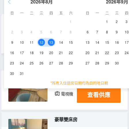
2026年8月
2026年9月
大床套房
日
一
二
三
四
五
六
日
一
二
三
四
1
1
2
3
100㎡
4-6層
空調
2
3
4
5
6
7
8
6
7
8
9
10
查看供應
電視機
冰箱
9
10
11
12
13
14
15
13
14
15
16
17
16
17
18
19
20
21
22
20
21
22
23
24
雙床套房
23
24
25
26
27
28
29
27
28
29
30
30
31
100㎡
2-3層
空調
*所有入住退房日期均為目的地日期
查看供應
電視機
冰箱
豪華雙床房