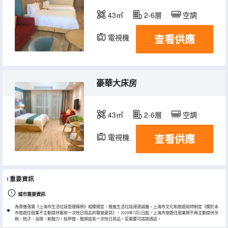
43㎡
2-6層
空調
查看供應
電視機
冰箱
豪華大床房
43㎡
2-6層
空調
查看供應
電視機
冰箱
重要資訊
城市重要資訊
為貫徹落實《上海市生活垃圾管理條例》相關規定，推進生活垃圾源頭減量，上海市文化和旅遊局特制定《關於本
市旅遊住宿業不主動提供客房一次性日用品的實施意見》，2019年7月1日起，上海市旅遊住宿業將不再主動提供牙
刷、梳子、浴擦、剃鬚刀、指甲銼、鞋擦這些一次性日用品。若需要可諮詢酒店。