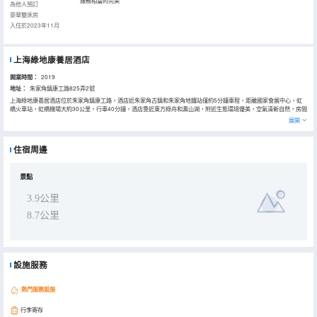
服務相當的完美
為他人預訂
豪華雙床房
入住於2023年11月
上海綠地康養居酒店
開業時間：
2019
地址：
朱家角鎮康工路825弄2號
上海綠地康養居酒店位於朱家角鎮康工路，酒店近朱家角古鎮和朱家角地鐵站僅約5分鐘車程，距離國家會展中心，虹
橋火車站，虹橋機場大約30公里，行車40分鐘，酒店靠近東方綠舟和澱山湖，附近生態環境優美，空氣清新自然，房間
裝修優雅，同時配備會議室，棋牌室，健身房，和全日制餐廳 ，為旅客提供安靜舒適便捷的住宿環境。
展開
住宿周邊
景點
3.9公里
8.7公里
設施服務
熱門服務設施
行李寄存