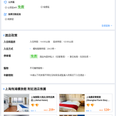
公共區
免費
吸煙區
公用區wifi
娛樂活動設施
棋牌室
全部設施
酒店政策
入住和退房
入住時間：14:00以後 退房時間：12:00以前
入住方式
櫃枱服務時間：24小時。
停車場
免费
酒店內提供私人（住客專用）
。
車位有限，先到先得
。
寵物
不可攜帶寵物。
年齡限制
18歲以下的房客不得在沒有家長或監護人的情況下入住酒店。
上海飛鴻樓旅館
附近酒店推薦
上海傑匯大酒店(崇明長興
上海農家樂賓館
店) (Jiehui Hotel)
(Shanghai Farm Stay
Hotel)
219+
124+
HKD
HKD
3.4
/ 5
4.6
/ 5