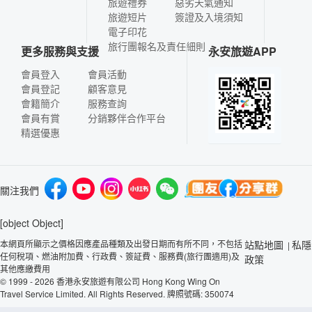
旅遊禮券
惡劣天氣通知
旅遊短片
簽證及入境須知
電子印花
旅行團報名及責任細則
更多服務與支援
永安旅遊APP
會員登入
會員活動
會員登記
顧客意見
會籍簡介
服務查詢
會員有賞
分銷夥伴合作平台
精選優惠
關注我們
[object Object]
本網頁所顯示之價格因應產品種類及出發日期而有所不同，不包括
站點地圖
私隱
|
任何稅項、燃油附加費、行政費、簽証費、服務費(旅行團適用)及
政策
其他應繳費用
© 1999 - 2026 香港永安旅遊有限公司 Hong Kong Wing On
Travel Service Limited. All Rights Reserved. 牌照號碼: 350074