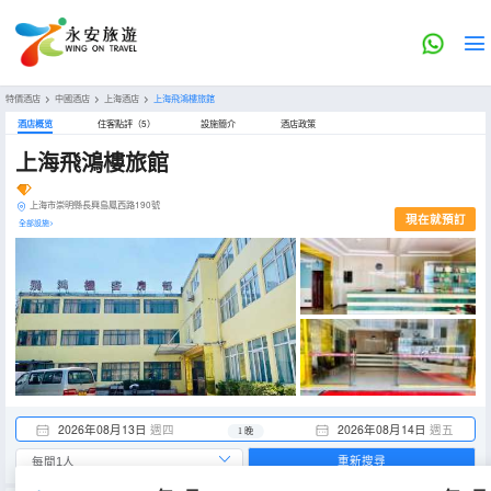
特價酒店
>
中國酒店
>
上海酒店
>
上海飛鴻樓旅館
酒店概览
住客點評（5）
設施簡介
酒店政策
上海飛鴻樓旅館
上海市崇明縣長興島鳳西路190號
現在就預訂
全部設施>
2026年08月13日
週四
2026年08月14日
週五
1 晚
重新搜尋