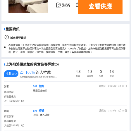
查看供應
淋浴
電視機
重要資訊
城市重要資訊
為貫徹落實《上海市生活垃圾管理條例》相關規定，推進生活垃圾源頭減量，上海市文化和旅遊局特制定《關於本
市旅遊住宿業不主動提供客房一次性日用品的實施意見》，2019年7月1日起，上海市旅遊住宿業將不再主動提供牙
刷、梳子、浴擦、剃鬚刀、指甲銼、鞋擦這些一次性日用品。若需要可諮詢酒店。
上海飛鴻樓旅館的真實住客評論(5)
4.8
4.8
5
4.6
100%
的人推薦
4.8
/5分
位置
清潔度
服務
設施
永安旅遊評價由真實酒店住客提供的評價。
5.0
極好
評價於：2025年12月09日
訪客
周邊美食較多
商務旅客
商務雙床房
入住於2025年11月
5.0
極好
評價於：2025年12月09日
訪客
不錯，本人滿意
商務旅客
商務雙床房
入住於2025年11月