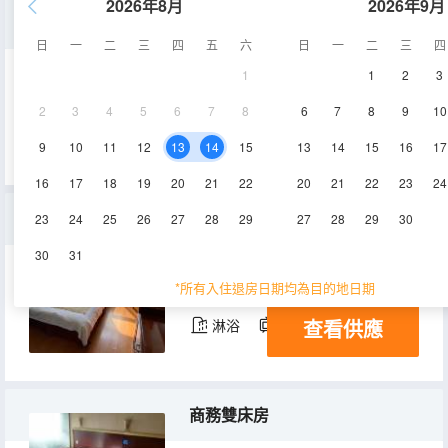
2026年8月
2026年9月
標準間
日
一
二
三
四
五
六
日
一
二
三
四
1
1
2
3
15㎡
1層
空調
2
3
4
5
6
7
8
6
7
8
9
10
查看供應
淋浴
電視機
9
10
11
12
13
14
15
13
14
15
16
17
16
17
18
19
20
21
22
20
21
22
23
24
大床房
23
24
25
26
27
28
29
27
28
29
30
30
31
12㎡
2層
空調
*所有入住退房日期均為目的地日期
查看供應
淋浴
電視機
商務雙床房