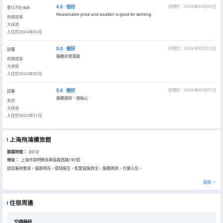
4.0
很好
評價於：2024年04月20日
잘나가는ace
Reasonable price and location is good for working.
商務旅客
大床房
入住於2024年04月
5.0
極好
評價於：2024年02月12日
訪客
服務非常滿意
商務旅客
大床房
入住於2024年02月
5.0
極好
評價於：2024年02月07日
訪客
服務很好，很貼心
其他
大床房
入住於2024年01月
上海飛鴻樓旅館
開業時間：
2012
地址：
上海市崇明縣長興島鳳西路190號
該店客房整潔，寬敞明亮，環境衞生，配套設施齊全，服務周到，方便入住。
展開
住宿周邊
交通樞紐