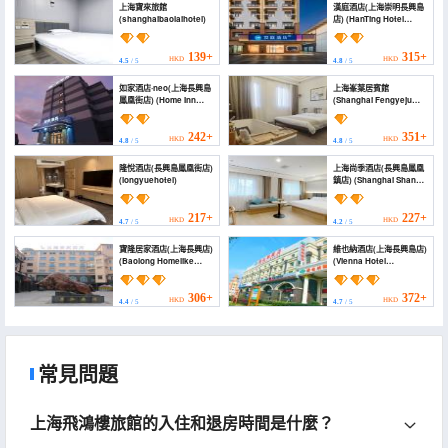
上海寶來旅館
漢庭酒店(上海崇明長興島
(shanghaibaolaihotel)
店) (HanTing Hotel
(Shanghai Chongming
Changxing Island))
139+
315+
HKD
HKD
4.5
/ 5
4.8
/ 5
如家酒店·neo(上海長興島
上海峯葉居賓館
鳳凰街店) (Home Inn
(Shanghai Fengyeju
(Shanghai Changxing
Hotel)
Island Fenghuang
Street))
242+
351+
HKD
HKD
4.8
/ 5
4.8
/ 5
隆悅酒店(長興島鳳凰街店)
上海尚季酒店(長興島鳳凰
(longyuehotel)
鎮店) (Shanghai Shangji
Hotel (Changxing
Island Fenghuang
Town))
217+
227+
HKD
HKD
4.7
/ 5
4.2
/ 5
寶隆居家酒店(上海長興店)
維也納酒店(上海長興島店)
(Baolong Homelike
(Vienna Hotel
Hotel (Shanghai
(Shanghai Changxing
Changxing))
Island))
306+
372+
HKD
HKD
4.4
/ 5
4.7
/ 5
常見問題
上海飛鴻樓旅館的入住和退房時間是什麼？