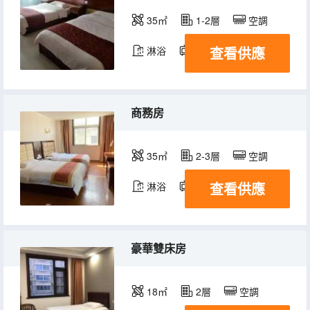
35㎡
1-2層
空調
查看供應
淋浴
電視機
商務房
35㎡
2-3層
空調
查看供應
淋浴
電視機
豪華雙床房
18㎡
2層
空調