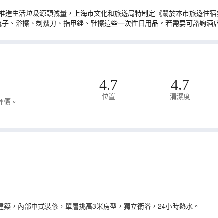
推進生活垃圾源頭減量，上海市文化和旅遊局特制定《關於本市旅遊住宿業
梳子、浴擦、剃鬚刀、指甲銼、鞋擦這些一次性日用品。若需要可諮詢酒
4.7
4.7
位置
清潔度
評價。
樓建築，內部中式裝修，單層挑高3米房型，獨立衞浴，24小時熱水。