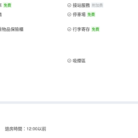
車
接站服務
免費
附加费
務
停車場
免費
重物品保險櫃
行李寄存
免費
吸煙區
 退房時間：12:00以前