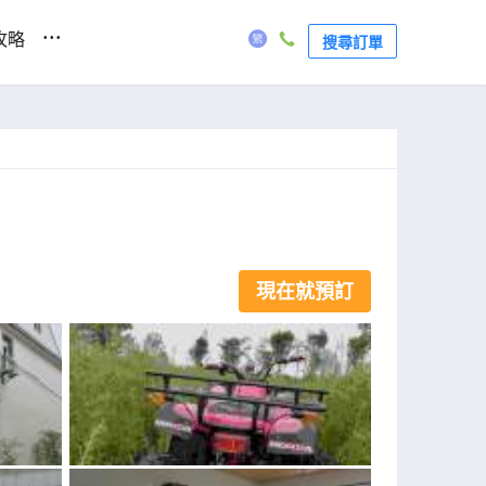
...
攻略
搜尋訂單
現在就預訂