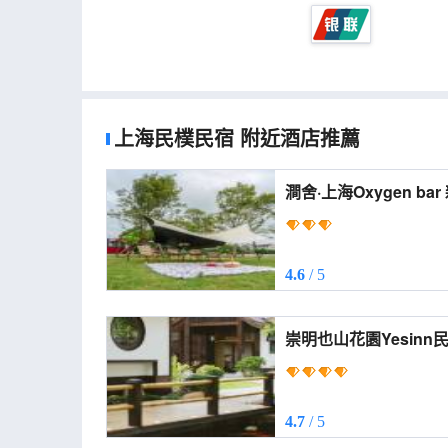
上海民樸民宿
附近酒店推薦
澗舍·上海Oxygen bar 親子度假
Manor)
4.6
/ 5
崇明也山花園Yesinn民宿 (Yeshan Garden H
(Chongming Forest P
4.7
/ 5