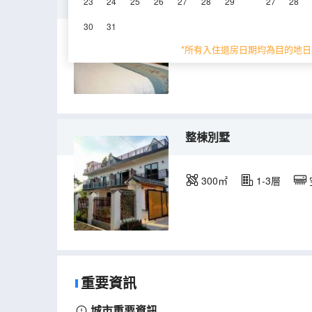
雙床房
23
24
25
26
27
28
29
27
28
30
31
28㎡
1層
空
*所有入住退房日期均為目的地日
整棟別墅
300㎡
1-3層
重要資訊
城市重要資訊