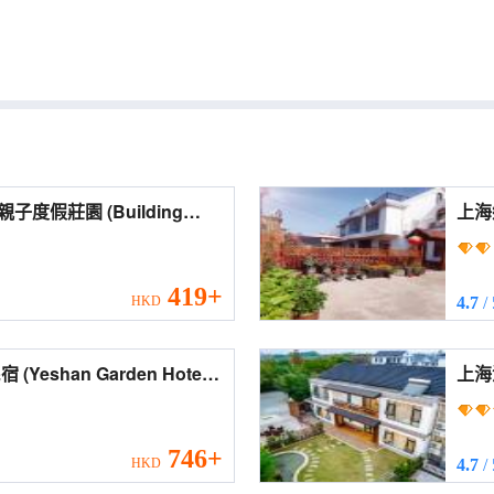
莊園 (Building
419+
HKD
4.7
/
otel
上海沐
ark))
Mux
Park
746+
HKD
4.7
/