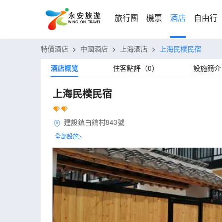
旅行團
機票
酒店
自由行
特價酒店
>
中國酒店
>
上海酒店
>
上海民樸民宿
酒店概览
住客點評（0）
設施簡介
上海民樸民宿
建設鎮白鑰村843號
全部設施>