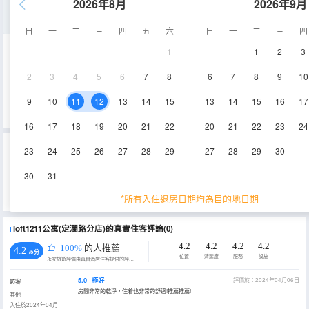
2026年8月
2026年9月
温馨一室一廳套房
日
一
二
三
四
五
六
日
一
二
三
四
1
1
2
3
90㎡
1-20層
空調
2
3
4
5
6
7
8
6
7
8
9
10
查看供應
電視機
冰箱
9
10
11
12
13
14
15
13
14
15
16
17
16
17
18
19
20
21
22
20
21
22
23
24
重要資訊
23
24
25
26
27
28
29
27
28
29
30
城市重要資訊
30
31
為貫徹落實《上海市生活垃圾管理條例》相關規定，推進生活垃圾源頭減量，上海市文化和旅遊局特制定《關於本
市旅遊住宿業不主動提供客房一次性日用品的實施意見》，2019年7月1日起，上海市旅遊住宿業將不再主動提供牙
*所有入住退房日期均為目的地日期
刷、梳子、浴擦、剃鬚刀、指甲銼、鞋擦這些一次性日用品。若需要可諮詢酒店。
loft1211公寓(定瀾路分店)的真實住客評論(0)
4.2
4.2
4.2
4.2
100%
的人推薦
4.2
/5分
位置
清潔度
服務
設施
永安旅遊評價由真實酒店住客提供的評價。
5.0
極好
評價於：2024年04月06日
訪客
房間非常的乾淨，住着也非常的舒適!推薦推薦!
其他
入住於2024年04月