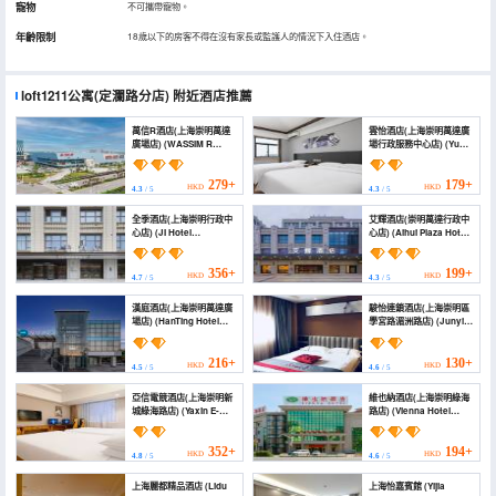
寵物
不可攜帶寵物。
年齡限制
18歲以下的房客不得在沒有家長或監護人的情況下入住酒店。
loft1211公寓(定瀾路分店)
附近酒店推薦
萬信R酒店(上海崇明萬達
雲怡酒店(上海崇明萬達廣
廣場店) (WASSIM R
場行政服務中心店) (Yunyi
HOTEL(Shanghai
Hotel (Shanghai
Chongming Wanda
Chongming Wanda
Plaza）)
Plaza Administrative
279+
179+
HKD
HKD
4.3
/ 5
4.3
/ 5
Service Center))
全季酒店(上海崇明行政中
艾輝酒店(崇明萬達行政中
心店) (JI Hotel
心店) (Aihui Plaza Hotel
(Shanghai Chongming
(Chongming Wanda
Administrative Center))
Administrative Center))
356+
199+
HKD
HKD
4.7
/ 5
4.3
/ 5
漢庭酒店(上海崇明萬達廣
駿怡連鎖酒店(上海崇明區
場店) (HanTing Hotel
學宮路湄洲路店) (Junyi
(Shanghai Chongming
Hotel (Shanghai
Wanda Plaza))
Chongming District Xue
Gong Road ))
216+
130+
HKD
HKD
4.5
/ 5
4.6
/ 5
亞信電競酒店(上海崇明新
維也納酒店(上海崇明綠海
城綠海路店) (Yaxin E-
路店) (Vienna Hotel
Sports Hotel (Shanghai
(Shanghai Chongming
Chongming New Town
Lvhai Road))
Luhai Road))
352+
194+
HKD
HKD
4.8
/ 5
4.6
/ 5
上海麗都精品酒店 (Lidu
上海怡嘉賓館 (Yijia