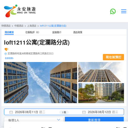
特價酒店
>
中國酒店
>
上海酒店
>
loft1211公寓(定瀾路分店)
酒店概览
住客點評（0）
設施簡介
酒店政策
loft1211公寓(定瀾路分店)
定瀾路綠地瀛洲商務城定瀾路與江帆路交叉口
現在就預訂
全部設施>
2026年08月11日
週二
2026年08月12日
週三
1 晚
重新搜尋