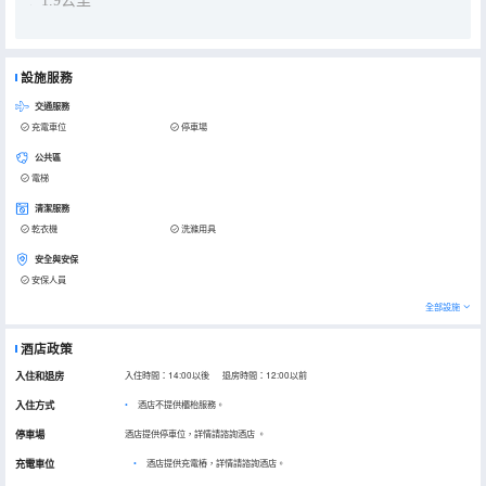
1.9公里
設施服務
交通服務
充電車位
停車場
公共區
電梯
清潔服務
乾衣機
洗滌用具
安全與安保
安保人員
全部設施
酒店政策
入住和退房
入住時間：14:00以後 退房時間：12:00以前
入住方式
酒店不提供櫃枱服務。
停車場
酒店提供停車位，詳情請諮詢酒店
。
充電車位
•
酒店提供充電樁，詳情請諮詢酒店。