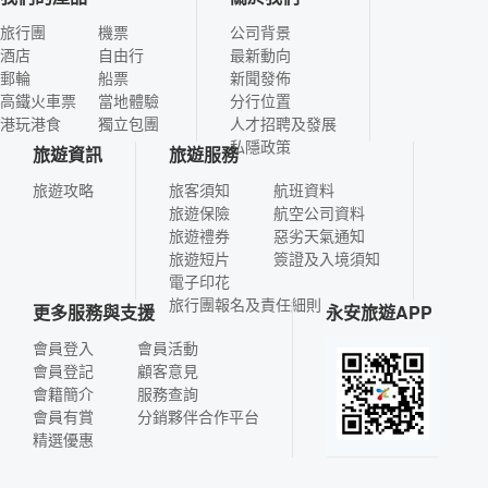
旅行團
機票
公司背景
酒店
自由行
最新動向
郵輪
船票
新聞發佈
高鐵火車票
當地體驗
分行位置
港玩港食
獨立包團
人才招聘及發展
私隱政策
旅遊資訊
旅遊服務
旅遊攻略
旅客須知
航班資料
旅遊保險
航空公司資料
旅遊禮券
惡劣天氣通知
旅遊短片
簽證及入境須知
電子印花
旅行團報名及責任細則
更多服務與支援
永安旅遊APP
會員登入
會員活動
會員登記
顧客意見
會籍簡介
服務查詢
會員有賞
分銷夥伴合作平台
精選優惠