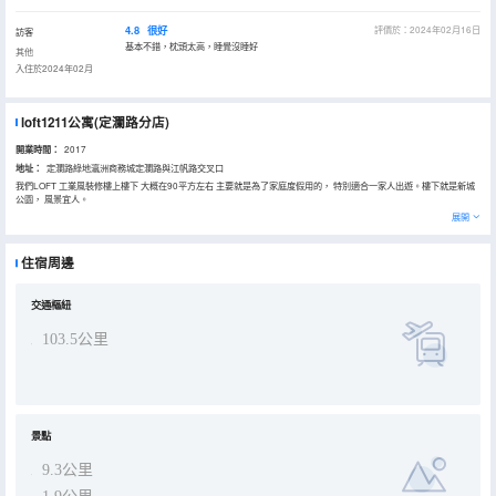
4.8
很好
評價於：2024年02月16日
訪客
基本不錯，枕頭太高，睡覺沒睡好
其他
入住於2024年02月
loft1211公寓(定瀾路分店)
開業時間：
2017
地址：
定瀾路綠地瀛洲商務城定瀾路與江帆路交叉口
我們LOFT 工業風裝修樓上樓下 大概在90平方左右 主要就是為了家庭度假用的， 特別適合一家人出遊。樓下就是新城
公園， 風景宜人。
展開
住宿周邊
交通樞紐
103.5公里
景點
9.3公里