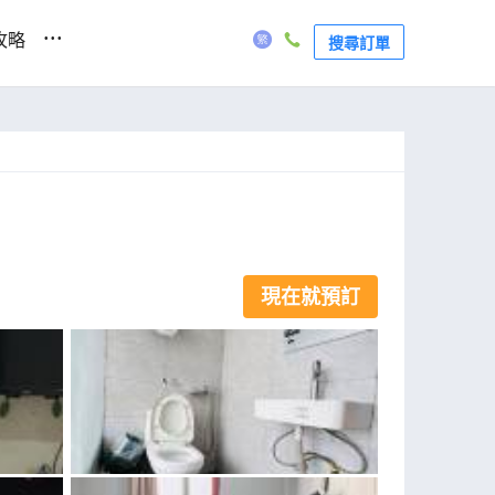
...
攻略
搜尋訂單
現在就預訂