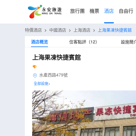
旅行團
機票
酒店
自由行
特價酒店
>
中國酒店
>
上海酒店
>
上海果凍快捷賓館
酒店概览
住客點評（12）
設施簡
上海果凍快捷賓館
水產西路479號
全部設施>