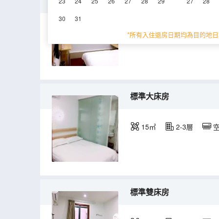
特惠大床房
23
24
25
26
27
28
29
27
28
30
31
12㎡
2-3層
*所有入住退房日期均為目的地日
標準大床房
15㎡
2-3層
標準雙床房