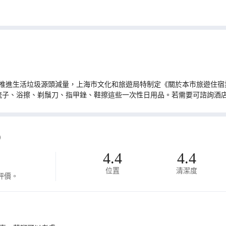
推進生活垃圾源頭減量，上海市文化和旅遊局特制定《關於本市旅遊住宿業
梳子、浴擦、剃鬚刀、指甲銼、鞋擦這些一次性日用品。若需要可諮詢酒
)
4.4
4.4
位置
清潔度
評價。