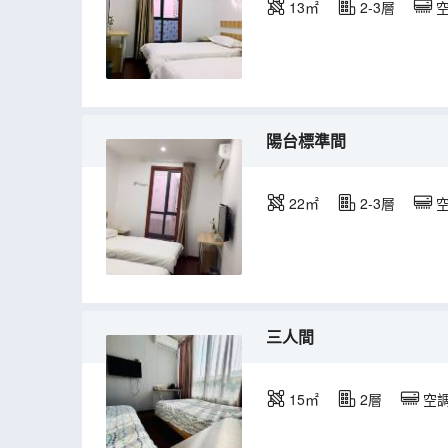
13㎡
2-3層
陽台標準間
22㎡
2-3層
三人間
15㎡
2層
空