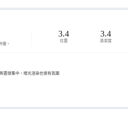
3.4
3.4
位置
清潔度
評價。
佈置很集中，燈光渲染也很有氛圍