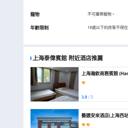
寵物
不可攜帶寵物。
年齡限制
18歲以下的房客不得
上海泰偉賓館
附近酒店推薦
上海瀚欽商
3.8
/ 5
藝選安來酒店(上海西站真新新
Me Anlai Hotel (Shan