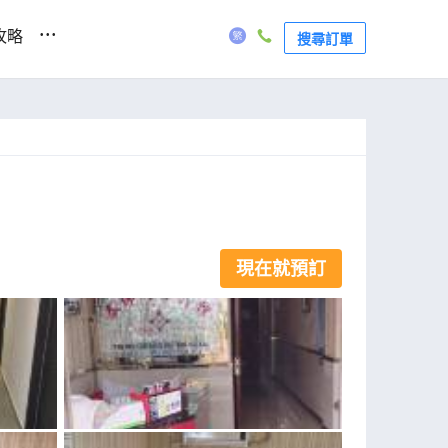
...
攻略
搜尋訂單
現在就預訂