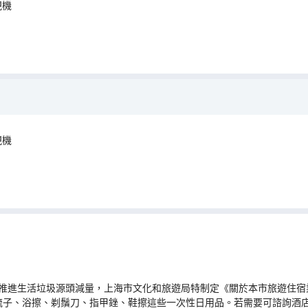
視機
視機
推進生活垃圾源頭減量，上海市文化和旅遊局特制定《關於本市旅遊住宿業
梳子、浴擦、剃鬚刀、指甲銼、鞋擦這些一次性日用品。若需要可諮詢酒