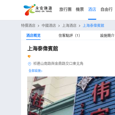
旅行團
機票
酒店
自由行
特價酒店
>
中國酒店
>
上海酒店
>
上海泰偉賓館
酒店概览
住客點評（1）
設施簡介
上海泰偉賓館
祁連山南路與金鼎路交口東北角
全部設施>