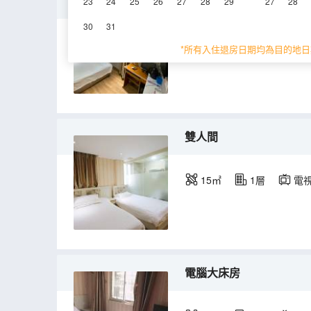
豪華大床房
23
24
25
26
27
28
29
27
28
30
31
15㎡
1層
電
*所有入住退房日期均為目的地日
雙人間
15㎡
1層
電
電腦大床房