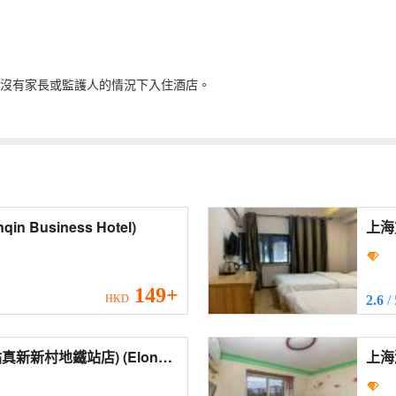
在沒有家長或監護人的情況下入住酒店。
務賓館 (Hanqin Business Hotel)
149+
HKD
2.6
/
村地鐵站店) (Elong
ghai West Station Zhenxin