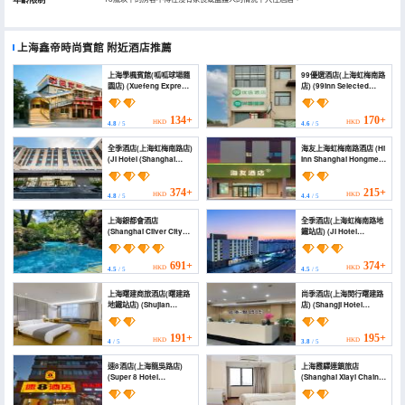
上海鑫帝時尚賓館
附近酒店推薦
上海學楓賓館(呱呱球場隨
99優選酒店(上海虹梅南路
園店) (Xuefeng Express
店) (99inn Selected
Hotel)
Hotel (Shanghai
Hongmei South Road))
134+
170+
HKD
HKD
4.8
/ 5
4.6
/ 5
全季酒店(上海虹梅南路店)
海友上海虹梅南路酒店 (Hi
(JI Hotel (Shanghai
Inn Shanghai Hongmei
Hongmei South Road))
South Road Hotel)
374+
215+
HKD
HKD
4.8
/ 5
4.4
/ 5
上海銀都會酒店
全季酒店(上海虹梅南路地
(Shanghai Cilver City
鐵站店) (JI Hotel
Club Hotel)
(Shanghai Hongmei
South Road Subway
Station))
691+
374+
HKD
HKD
4.5
/ 5
4.5
/ 5
上海曙建商旅酒店(曙建路
尚季酒店(上海閔行曙建路
地鐵站店) (Shujian
店) (Shangji Hotel
Business Hotel)
(Shanghai Bank Shujian
Road))
191+
195+
HKD
HKD
4
/ 5
3.8
/ 5
速8酒店(上海龍吳路店)
上海霞驛連鎖旅店
(Super 8 Hotel
(Shanghai Xiayi Chain
(Shanghai Longwu
Hotel)
Road))