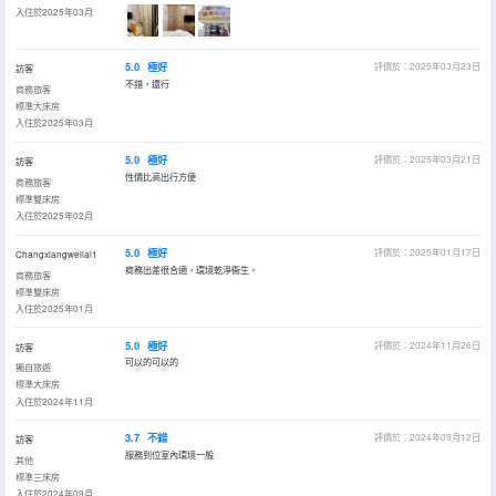
入住於2025年03月
5.0
極好
評價於：2025年03月23日
訪客
不錯，還行
商務旅客
標準大床房
入住於2025年03月
5.0
極好
評價於：2025年03月21日
訪客
性價比高出行方便
商務旅客
標準雙床房
入住於2025年02月
5.0
極好
評價於：2025年01月17日
Changxiangweilai1
商務出差很合適，環境乾淨衞生。
商務旅客
標準雙床房
入住於2025年01月
5.0
極好
評價於：2024年11月26日
訪客
可以的可以的
獨自旅遊
標準大床房
入住於2024年11月
3.7
不錯
評價於：2024年09月12日
訪客
服務到位室內環境一般
其他
標準三床房
入住於2024年09月