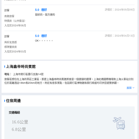
5.0
極好
評價於：2024年09月09日
訪客
挺好的，挺方便的
商務旅客
特價房（公共衞浴）
入住於2024年08月
5.0
極好
評價於：2024年04月13日
訪客
OK。。。。。。
與好友旅遊
標準雙床房
入住於2024年03月
上海鑫帝時尚賓館
地址：
上海市閔行區曹行支路14號
旅客若想住在上海的莘莊工業區，那麼上海鑫帝時尚賓館將會是一個便捷的選擇。上海虹橋國際機場和上海火車站分別
位於距離酒店18km和20km的地方。附近有很多景點，包括閔行區博物館和閔行綠道均可供您遊覽參觀。
酒店提供的休閒設施，旨在為旅客營造多姿多彩、奢華完美的住宿體驗。
展開
住宿周邊
交通樞紐
16.6公里
6.8公里