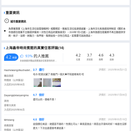
重要資訊
城市重要資訊
為貫徹落實《上海市生活垃圾管理條例》相關規定，推進生活垃圾源頭減量，上海市文化和旅遊局特制定《關於本
市旅遊住宿業不主動提供客房一次性日用品的實施意見》，2019年7月1日起，上海市旅遊住宿業將不再主動提供牙
刷、梳子、浴擦、剃鬚刀、指甲銼、鞋擦這些一次性日用品。若需要可諮詢酒店。
上海鑫帝時尚賓館的真實住客評論(14)
4.2
3.7
4.6
4.3
93%
的人推薦
4.2
/5分
位置
清潔度
服務
設施
永安旅遊評價由真實酒店住客提供的評價。
2.7
還行
評價於：2025年08月21日
Haohewangzikuchadetanghuluwa
毛巾 枕頭太臟了 剛進門一個大🕷️不知道哪來的 哎
獨自旅遊
特價房（公共衞浴）
入住於2025年08月
4.7
很好
評價於：2025年07月08日
Dayangqixiaoyangma
還可以的，價格不貴！
其他
豪華大床房
入住於2025年06月
4.0
很好
評價於：2025年05月19日
Mrlixiang
這個價位來説，就還是不錯的！性價比可以！畢竟是旅店！隔音出乎意料的好！味道也沒那
商務旅客
麼大！下次出差還會考慮這裏！
特價房（公共衞浴）