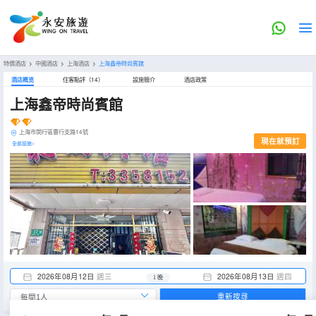
特價酒店
>
中國酒店
>
上海酒店
>
上海鑫帝時尚賓館
酒店概览
住客點評（14）
設施簡介
酒店政策
上海鑫帝時尚賓館
上海市閔行區曹行支路14號
現在就預訂
全部設施>
2026年08月12日
週三
2026年08月13日
週四
1 晚
重新搜尋