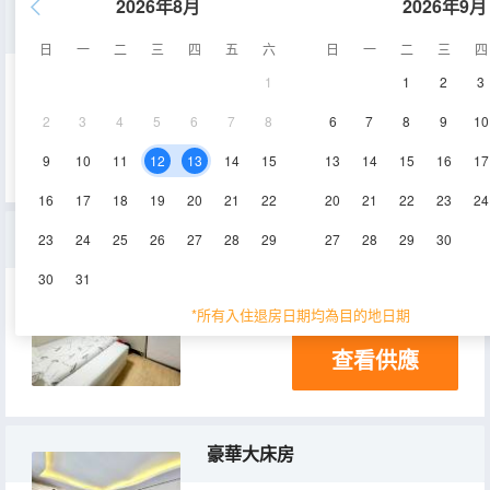
2026年8月
2026年9月
標準雙床房
日
一
二
三
四
五
六
日
一
二
三
四
1
1
2
3
12㎡
2層
2
3
4
5
6
7
8
6
7
8
9
10
查看供應
9
10
11
12
13
14
15
13
14
15
16
17
16
17
18
19
20
21
22
20
21
22
23
24
特價房（公共衞浴）
23
24
25
26
27
28
29
27
28
29
30
30
31
6㎡
2層
*所有入住退房日期均為目的地日期
查看供應
豪華大床房