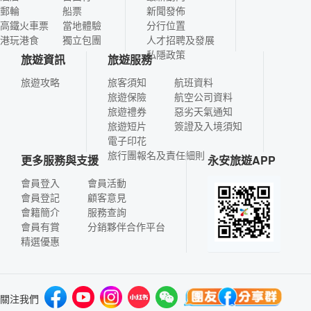
郵輪
船票
新聞發佈
高鐵火車票
當地體驗
分行位置
港玩港食
獨立包團
人才招聘及發展
私隱政策
旅遊資訊
旅遊服務
旅遊攻略
旅客須知
航班資料
旅遊保險
航空公司資料
旅遊禮券
惡劣天氣通知
旅遊短片
簽證及入境須知
電子印花
旅行團報名及責任細則
更多服務與支援
永安旅遊APP
會員登入
會員活動
會員登記
顧客意見
會籍簡介
服務查詢
會員有賞
分銷夥伴合作平台
精選優惠
關注我們