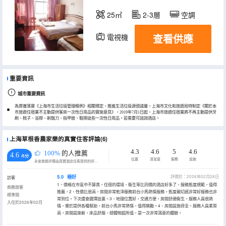
25㎡
2-3層
空調
查看供應
電視機
重要資訊
城市重要資訊
為貫徹落實《上海市生活垃圾管理條例》相關規定，推進生活垃圾源頭減量，上海市文化和旅遊局特制定《關於本
市旅遊住宿業不主動提供客房一次性日用品的實施意見》，2019年7月1日起，上海市旅遊住宿業將不再主動提供牙
刷、梳子、浴擦、剃鬚刀、指甲銼、鞋擦這些一次性日用品。若需要可諮詢酒店。
上海草根香農家樂的真實住客評論(6)
4.3
4.6
5
4.6
100%
的人推薦
4.6
/5分
位置
清潔度
服務
設施
永安旅遊評價由真實酒店住客提供的評價。
5.0
極好
評價於：2026年02月28日
訪客
1、價格在市區中不算貴，住宿的環境、衞生等比同價的酒店好多了，服務態度規範，值得
商務旅客
推薦，2、性價比很高，房間非常乾淨服務前台小馬熱情服務。態度親切感非常好服務也非
標準間
常到位。下次還會選擇這裏。3、地理位置好，交通方便，房間舒適衞生，服務人員很熱
入住於2026年02月
情，樂於提供各種幫助，前台小馬非常熱情，值得獎勵。4、房間設施齊全，服務人員素質
高，房間設施新，床品舒服，總體物超所值，是一次非常滿意的體驗。