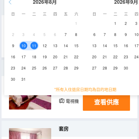
2026年8月
2026年9月
別墅獨棟
日
一
二
三
四
五
六
日
一
二
三
四
1
1
2
3
80㎡
1-2層
空調
2
3
4
5
6
7
8
6
7
8
9
10
查看供應
電視機
9
10
11
12
13
14
15
13
14
15
16
17
16
17
18
19
20
21
22
20
21
22
23
24
標準間
23
24
25
26
27
28
29
27
28
29
30
30
31
15㎡
1-3層
空調
*所有入住退房日期均為目的地日期
查看供應
電視機
套房