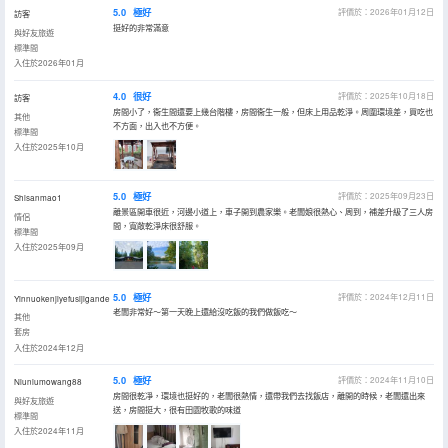
5.0
極好
評價於：2026年01月12日
訪客
挺好的非常滿意
與好友旅遊
標準間
入住於2026年01月
4.0
很好
評價於：2025年10月18日
訪客
房間小了，衞生間還要上幾台階樓，房間衞生一般，但床上用品乾淨。周圍環境差，買吃也
其他
不方面，出入也不方便。
標準間
入住於2025年10月
5.0
極好
評價於：2025年09月23日
Shisanmao1
離景區開車很近，河邊小道上，車子開到農家樂。老闆娘很熱心、周到，補差升級了三人房
情侶
間，寬敞乾淨床很舒服。
標準間
入住於2025年09月
5.0
極好
評價於：2024年12月11日
Yinnuokenjiyefusijigande
老闆非常好～第一天晚上還給沒吃飯的我們做飯吃～
其他
套房
入住於2024年12月
5.0
極好
評價於：2024年11月10日
Niuniumowang88
房間很乾凈，環境也挺好的，老闆很熱情，還帶我們去找飯店，離開的時候，老闆還出來
與好友旅遊
送，房間挺大，很有田園牧歌的味道
標準間
入住於2024年11月