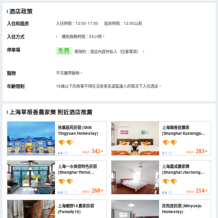
酒店政策
入住和退房
入住時間：12:00-17:00 退房時間：12:00以前
入住方式
櫃枱服務時間：24小時。
停車場
免费
需預約：酒店內提供私人（住客專用）
。
寵物
不可攜帶寵物。
年齡限制
18歲以下的房客不得在沒有家長或監護人的情況下入住酒店。
上海草根香農家樂
附近酒店推薦
拾裏庭苑民宿 (Shili
上海璐香居農家
Tingyuan Homestay)
(Shanghai Xuxiangju
Farm)
342+
283+
HKD
HKD
4.6
/ 5
3.7
/ 5
上海一水美宿特色民宿
上海嘉成農家樂
(Shanghai Yishui
(Shanghai Jiacheng
beautiful hotel
Farm Stay)
features)
268+
214+
HKD
HKD
4.9
/ 5
4.6
/ 5
上海鄉野16農家民宿
民悅居民宿 (Minyueju
(Famaliy16)
Homestay)