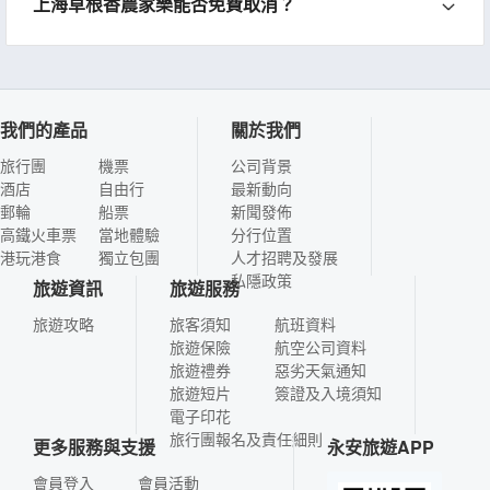
上海草根香農家樂能否免費取消？
我們的產品
關於我們
旅行團
機票
公司背景
酒店
自由行
最新動向
郵輪
船票
新聞發佈
高鐵火車票
當地體驗
分行位置
港玩港食
獨立包團
人才招聘及發展
私隱政策
旅遊資訊
旅遊服務
旅遊攻略
旅客須知
航班資料
旅遊保險
航空公司資料
旅遊禮券
惡劣天氣通知
旅遊短片
簽證及入境須知
電子印花
旅行團報名及責任細則
更多服務與支援
永安旅遊APP
會員登入
會員活動