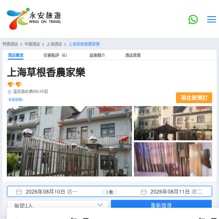
特價酒店
>
中國酒店
>
上海酒店
>
上海草根香農家樂
酒店概览
住客點評（6）
設施簡介
酒店政策
上海草根香農家樂
富民路虹橋村635號
現在就預訂
全部設施>
2026年08月10日
週一
2026年08月11日
週二
1 晚
重新搜尋