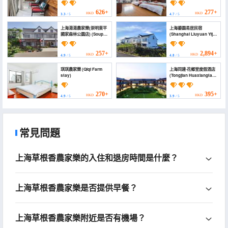
626+
277+
HKD
HKD
3.3
/ 5
4.7
/ 5
上海湯湯農家樂(崇明東平
上海鎏園易居民宿
國家森林公園店) (Soup
(Shanghai Liuyuan Yiju
farmhouse)
Homestay)
257+
2,894+
HKD
HKD
4.9
/ 5
4.8
/ 5
琪琪農家樂 (Qiqi Farm
上海同建·花鄉堂度假酒店
stay)
(Tongjian Huaxiangtang
Resort)
270+
395+
HKD
HKD
4.9
/ 5
3.9
/ 5
常見問題
上海草根香農家樂的入住和退房時間是什麼？
上海草根香農家樂是否提供早餐？
上海草根香農家樂附近是否有機場？