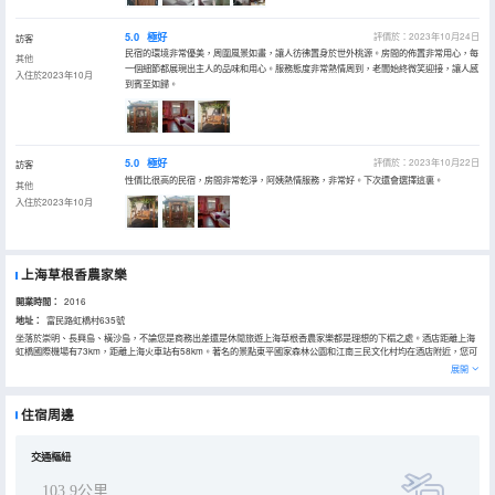
5.0
極好
評價於：2023年10月24日
訪客
民宿的環境非常優美，周圍風景如畫，讓人彷彿置身於世外桃源。房間的佈置非常用心，每
其他
一個細節都展現出主人的品味和用心。服務態度非常熱情周到，老闆始終微笑迎接，讓人感
入住於2023年10月
到賓至如歸。
5.0
極好
評價於：2023年10月22日
訪客
性價比很高的民宿，房間非常乾淨，阿姨熱情服務，非常好。下次還會選擇這裏。
其他
入住於2023年10月
上海草根香農家樂
開業時間：
2016
地址：
富民路虹橋村635號
坐落於崇明、長興島、橫沙島，不論您是商務出差還是休閒旅遊上海草根香農家樂都是理想的下榻之處。酒店距離上海
虹橋國際機場有73km，距離上海火車站有58km。著名的景點東平國家森林公園和江南三民文化村均在酒店附近，您可
根據時間提前做好行程安排。
展開
酒店休閒區提供了各類設施，您可以在這裏舒緩身心壓力。
住宿周邊
交通樞紐
103.9公里