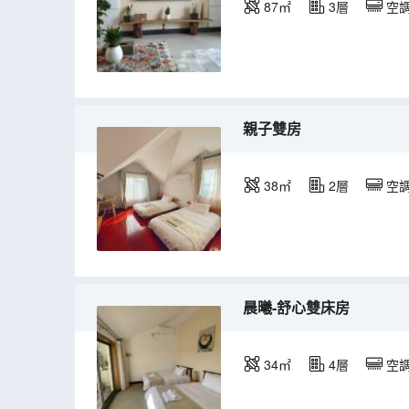
87㎡
3層
空
親子雙房
38㎡
2層
空
晨曦-舒心雙床房
34㎡
4層
空