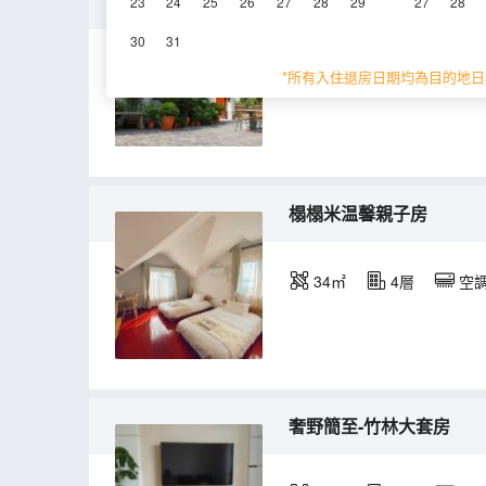
小院整棟
23
24
25
26
27
28
29
27
28
30
31
260㎡
1-2層
*所有入住退房日期均為目的地日
榻榻米温馨親子房
34㎡
4層
空
奢野簡至-竹林大套房