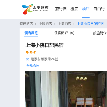
旅行團
機票
酒店
自由行
特價酒店
>
中國酒店
>
上海酒店
>
上海小院日記民宿
酒店概览
住客點評（9）
設施簡介
上海小院日記民宿
趙家村嚴家灣24號
全部設施>