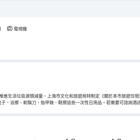
調
電視機
推進生活垃圾源頭減量，上海市文化和旅遊局特制定《關於本市旅遊住宿業
梳子、浴擦、剃鬚刀、指甲銼、鞋擦這些一次性日用品。若需要可諮詢酒