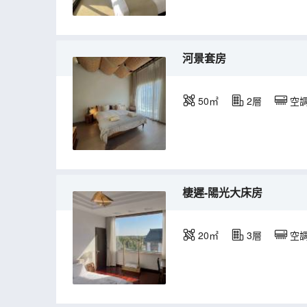
河景套房
50㎡
2層
空
棲遲-陽光大床房
20㎡
3層
空