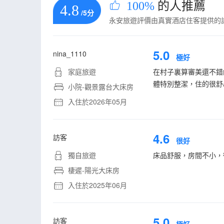
100%
的人推薦
4.8
/5分
永安旅遊評價由真實酒店住客提供的
5.0
nina_1110
極好
家庭旅遊
在村子裏算審美還不錯
體特別整潔，住的很舒
小院-觀景露台大床房
入住於2026年05月
4.6
訪客
很好
獨自旅遊
床品舒服，房間不小，
棲遲-陽光大床房
入住於2025年06月
5.0
訪客