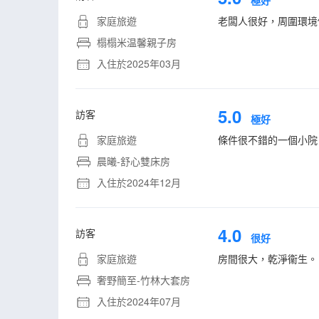
極好
家庭旅遊
老闆人很好，周圍環境
榻榻米温馨親子房
入住於2025年03月
5.0
訪客
極好
家庭旅遊
條件很不錯的一個小院
晨曦-舒心雙床房
入住於2024年12月
4.0
訪客
很好
家庭旅遊
房間很大，乾淨衞生。
奢野簡至-竹林大套房
入住於2024年07月