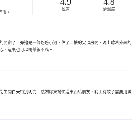
4.9
4.8
位置
清潔度
評價。
的民宿了，旁邊是一條悠悠小河，住了二樓的尖頂房間，晚上聽着外面的
心，這裏也可以喝茶很不錯。
衞生間白天特別明亮。感謝房東幫忙還東西給朋友。晚上有蚊子需要用滅