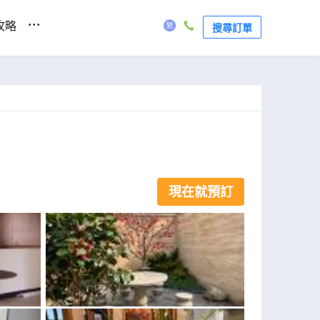
...
攻略
搜尋訂單
現在就預訂