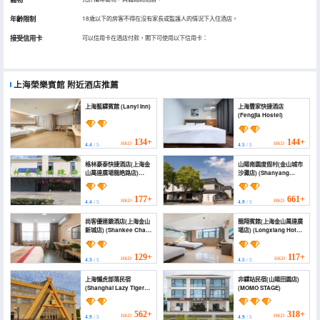
年齡限制
18歲以下的房客不得在沒有家長或監護人的情況下入住酒店。
接受信用卡
可以信用卡在酒店付款，閣下可使用以下信用卡：
上海榮樂賓館
附近酒店推薦
上海藍驛賓館 (Lanyi Inn)
上海豐家快捷酒店
(Fengjia Hostel)
134+
144+
HKD
HKD
4.4
/ 5
4.5
/ 5
格林豪泰快捷酒店(上海金
山陽南園度假村(金山城市
山萬達廣場龍皓路店)
沙灘店) (Shanyang
(GreenTree Inn Express
Nanyuan Resort
(Shanghai Jinshan
(Jinshan City Beach))
Wanda Plaza Longhao
177+
661+
HKD
HKD
4.4
/ 5
4.9
/ 5
Road))
尚客優連鎖酒店(上海金山
龍翔賓館(上海金山萬達廣
新城店) (Shankee Chain
場店) (Longxiang Hotel
Hotel (Shanghai
(Shanghai Jinshan
Jinshan New Town))
Wanda Plaza))
129+
117+
HKD
HKD
4.3
/ 5
4.5
/ 5
上海懶虎部落民宿
非驛站民宿(山陽田園店)
(Shanghai Lazy Tiger
(MOMO STAGE)
Tribe B&B)
562+
318+
HKD
HKD
4.9
/ 5
4.9
/ 5