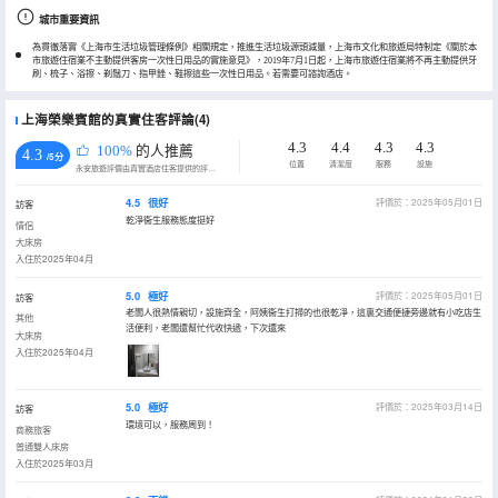
城市重要資訊
為貫徹落實《上海市生活垃圾管理條例》相關規定，推進生活垃圾源頭減量，上海市文化和旅遊局特制定《關於本
市旅遊住宿業不主動提供客房一次性日用品的實施意見》，2019年7月1日起，上海市旅遊住宿業將不再主動提供牙
刷、梳子、浴擦、剃鬚刀、指甲銼、鞋擦這些一次性日用品。若需要可諮詢酒店。
上海榮樂賓館的真實住客評論(4)
4.3
4.4
4.3
4.3
100%
的人推薦
4.3
/5分
位置
清潔度
服務
設施
永安旅遊評價由真實酒店住客提供的評價。
4.5
很好
評價於：2025年05月01日
訪客
乾淨衞生服務態度挺好
情侶
大床房
入住於2025年04月
5.0
極好
評價於：2025年05月01日
訪客
老闆人很熱情親切，設施齊全，阿姨衞生打掃的也很乾凈，這裏交通便捷旁邊就有小吃店生
其他
活便利，老闆還幫忙代收快遞，下次還來
大床房
入住於2025年04月
5.0
極好
評價於：2025年03月14日
訪客
環境可以，服務周到！
商務旅客
普通雙人床房
入住於2025年03月