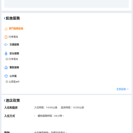
設施服務
熱門服務設施
行李寄存
交通服務
前台服務
行李寄存
餐飲服務
公共區
公用區wifi
全部設施
酒店政策
入住和退房
入住時間：14:00以後 退房時間：12:00以前
入住方式
櫃枱服務時間：24小時。
寵物
允許攜帶寵物，具體諮詢酒店。