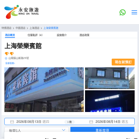
特價酒店
>
中國酒店
>
上海酒店
>
上海榮樂賓館
酒店概览
住客點評（4）
設施簡介
酒店政策
上海榮樂賓館
山陽鎮山新路29號
現在就預訂
全部設施>
2026年08月13日
週四
2026年08月14日
週五
1 晚
重新搜尋