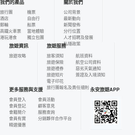
我們的產品
關於我們
旅行團
機票
公司背景
酒店
自由行
最新動向
郵輪
船票
新聞發佈
高鐵火車票
當地體驗
分行位置
港玩港食
獨立包團
人才招聘及發展
私隱政策
旅遊資訊
旅遊服務
旅遊攻略
旅客須知
航班資料
旅遊保險
航空公司資料
旅遊禮券
惡劣天氣通知
旅遊短片
簽證及入境須知
電子印花
旅行團報名及責任細則
更多服務與支援
永安旅遊APP
會員登入
會員活動
會員登記
顧客意見
會籍簡介
服務查詢
會員有賞
分銷夥伴合作平台
精選優惠