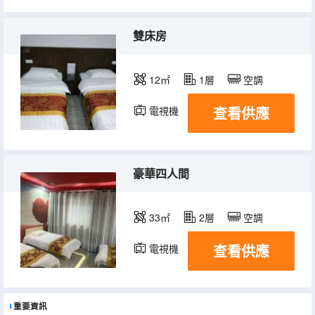
雙床房
12㎡
1層
空調
查看供應
電視機
豪華四人間
33㎡
2層
空調
查看供應
電視機
重要資訊