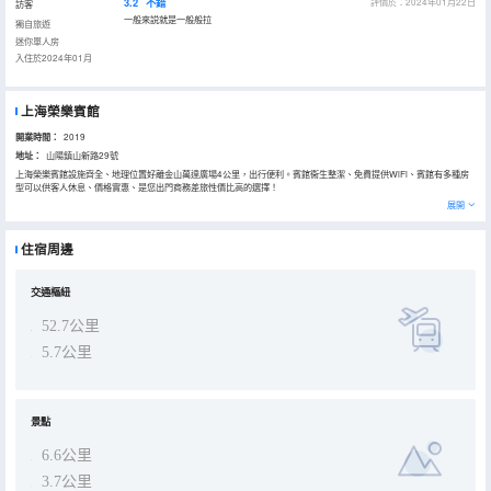
3.2
不錯
評價於：2024年01月22日
訪客
一般來説就是一般般拉
獨自旅遊
迷你單人房
入住於2024年01月
上海榮樂賓館
開業時間：
2019
地址：
山陽鎮山新路29號
上海榮樂賓館設施齊全、地理位置好離金山萬達廣場4公里，出行便利。賓館衞生整潔、免費提供WiFi、賓館有多種房
型可以供客人休息、價格實惠、是您出門商務差旅性價比高的選擇！
展開
住宿周邊
交通樞紐
52.7公里
5.7公里
景點
6.6公里
3.7公里