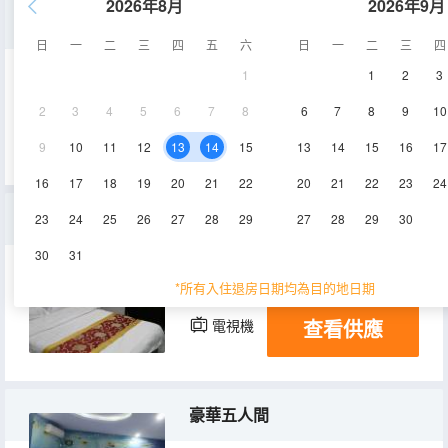
2026年8月
2026年9月
海洋主題圓床房
日
一
二
三
四
五
六
日
一
二
三
四
1
1
2
3
25㎡
2層
空調
2
3
4
5
6
7
8
6
7
8
9
10
查看供應
電視機
9
10
11
12
13
14
15
13
14
15
16
17
16
17
18
19
20
21
22
20
21
22
23
24
大床房
23
24
25
26
27
28
29
27
28
29
30
30
31
12㎡
1-2層
空調
*所有入住退房日期均為目的地日期
查看供應
電視機
豪華五人間