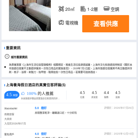
20㎡
1-2層
空調
查看供應
電視機
重要資訊
城市重要資訊
為貫徹落實《上海市生活垃圾管理條例》相關規定，推進生活垃圾源頭減量，上海市文化和旅遊局特制定《關於本
市旅遊住宿業不主動提供客房一次性日用品的實施意見》，2019年7月1日起，上海市旅遊住宿業將不再主動提供牙
刷、梳子、浴擦、剃鬚刀、指甲銼、鞋擦這些一次性日用品。若需要可諮詢酒店。
上海養海假日酒店的真實住客評論(5)
4.5
4.5
4.4
4.5
100%
的人推薦
4.5
/5分
位置
清潔度
服務
設施
永安旅遊評價由真實酒店住客提供的評價。
5.0
極好
評價於：2026年07月26日
Xiaoxiaofei
房間整潔乾淨，離輪渡口近，十分好找
商務旅客
大床房
入住於2026年07月
4.0
很好
評價於：2025年12月10日
匿名用戶