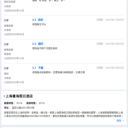
服務：好 環境：好。 衞生：好。
與好友旅遊
大床房
入住於2025年12月
4.5
很好
評價於：2024年11月25日
訪客
房間衞生可以
商務旅客
大床房
入住於2024年08月
5.0
極好
評價於：2023年12月23日
訪客
環境真不錯下次還去真好
商務旅客
家庭房
入住於2023年12月
3.7
不錯
評價於：2023年10月02日
訪客
房間基本設施都有，位置和橫沙碼頭很近，交通方便
情侶
大床房
入住於2023年10月
上海養海假日酒店
開業時間：
2018
装修時間；
2019
地址：
富民沙路3201弄22號
旅客若想住在上海的崇明、長興島、橫沙島，那麼上海養海假日酒店將會是一個便捷的選擇。上海浦東國際機場和上海
火車站分別位於距離酒店45km和47km的地方。著名的景點橫沙島就在酒店周邊，你可以根據時間提前做好行程安排。
酒店提供的休閒設施，旨在為旅客營造多姿多彩、奢華完美的住宿體驗。
展開