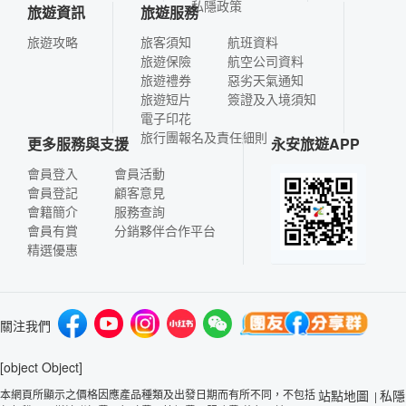
私隱政策
旅遊資訊
旅遊服務
旅遊攻略
旅客須知
航班資料
旅遊保險
航空公司資料
旅遊禮券
惡劣天氣通知
旅遊短片
簽證及入境須知
電子印花
旅行團報名及責任細則
更多服務與支援
永安旅遊APP
會員登入
會員活動
會員登記
顧客意見
會籍簡介
服務查詢
會員有賞
分銷夥伴合作平台
精選優惠
關注我們
[object Object]
本網頁所顯示之價格因應產品種類及出發日期而有所不同，不包括
站點地圖
私隱
|