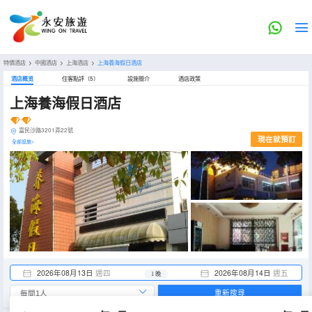
特價酒店
>
中國酒店
>
上海酒店
>
上海養海假日酒店
酒店概览
住客點評（5）
設施簡介
酒店政策
上海養海假日酒店
富民沙路3201弄22號
現在就預訂
全部設施>
2026年08月13日
週四
2026年08月14日
週五
1 晚
重新搜尋