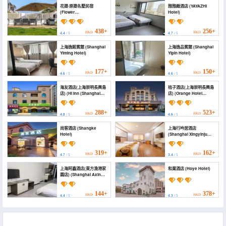
花築·原築名墅民宿
雅雅緻酒店 (YAYAZHI
(Flower
Hotel)
Building·Yuanzhu
Mingshu Homestay)
438+
256+
HKD
HKD
4.4
/ 5
4.7
/ 5
上海逸銘賓館 (Shanghai
上海逸品賓館 (Shanghai
Yiming Hotel)
Yipin Hotel)
177+
150+
HKD
HKD
4.6
/ 5
4.6
/ 5
海友酒店(上海崇明長興島
桔子酒店(上海崇明長興島
店) (Hi Inn (Shanghai
店) (Orange Hotel
Chongming Changxing
(Shanghai Chongming
Island))
Changxing Island))
288+
523+
HKD
HKD
4.8
/ 5
4.6
/ 5
尚客酒店 (Shangke
上海行吟居酒店
Hotel)
(Shanghai Xingyinju
Hotel)
319+
162+
HKD
HKD
4.7
/ 5
3.4
/ 5
上海阿鑫酒店(東方漁港家
和業酒店 (Hoye Hotel)
園店) (Shanghai Axin
Hotel (Dongfang
Fishing Port Jiayuan))
144+
378+
HKD
HKD
4.4
/ 5
4.3
/ 5