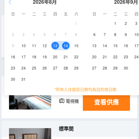
2026年8月
2026年9月
家庭房
日
一
二
三
四
五
六
日
一
二
三
四
1
1
2
3
25㎡
2層
空調
2
3
4
5
6
7
8
6
7
8
9
10
查看供應
電視機
9
10
11
12
13
14
15
13
14
15
16
17
16
17
18
19
20
21
22
20
21
22
23
24
大床房
23
24
25
26
27
28
29
27
28
29
30
30
31
16㎡
2層
空調
*所有入住退房日期均為目的地日期
查看供應
電視機
標準間