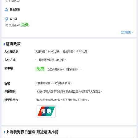
行李寄存
餐飲服務
公共區
免費
公用區wifi
全部設施
酒店政策
入住和退房
入住時間：14:00以後 退房時間：12:00以前
入住方式
櫃枱服務時間：24小時。
停車場
免费
酒店內提供私人（住客專用）
。
寵物
允許攜帶寵物，不收取額外費用。
年齡限制
18歲以下的房客不得在沒有家長或監護人的情況下入住酒店。
接受信用卡
可以信用卡在酒店付款，閣下可使用以下信用卡：
上海養海假日酒店
附近酒店推薦