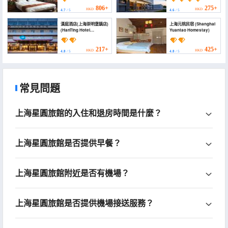
Shanghai)
806+
275+
HKD
HKD
4.7
/ 5
4.6
/ 5
漢庭酒店(上海崇明堡鎮店)
上海元桃民宿 (Shanghai
(HanTing Hotel
Yuantao Homestay)
(Shanghai Chongming
Bao Town))
217+
425+
HKD
HKD
4.8
/ 5
4.8
/ 5
常見問題
上海星圓旅館的入住和退房時間是什麼？
上海星圓旅館是否提供早餐？
上海星圓旅館附近是否有機場？
上海星圓旅館是否提供機場接送服務？