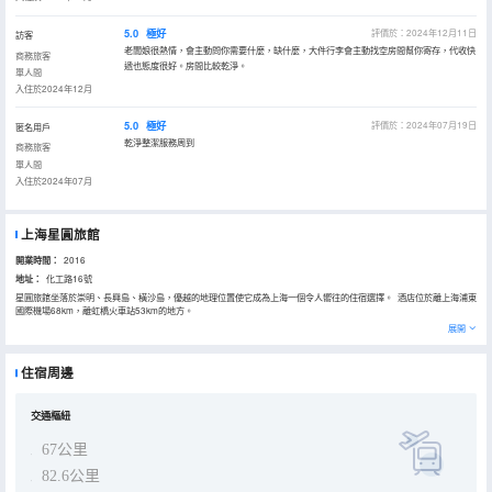
5.0
極好
評價於：2024年12月11日
訪客
老闆娘很熱情，會主動問你需要什麼，缺什麼，大件行李會主動找空房間幫你寄存，代收快
商務旅客
遞也態度很好。房間比較乾淨。
單人間
入住於2024年12月
5.0
極好
評價於：2024年07月19日
匿名用戶
乾淨整潔服務周到
商務旅客
單人間
入住於2024年07月
上海星圓旅館
開業時間：
2016
地址：
化工路16號
星圓旅館坐落於崇明、長興島、橫沙島，優越的地理位置使它成為上海一個令人嚮往的住宿選擇。 酒店位於離上海浦東
國際機場68km，離虹橋火車站53km的地方。
在一天的忙碌後，您可以在酒店盡情的享受各種體育和休閒設施。
展開
住宿周邊
交通樞紐
67公里
82.6公里