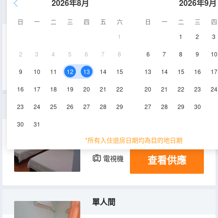
2026年8月
2026年9月
大床房
日
一
二
三
四
五
六
日
一
二
三
四
1
1
2
3
15㎡
2層
空調
2
3
4
5
6
7
8
6
7
8
9
10
查看供應
電視機
9
10
11
12
13
14
15
13
14
15
16
17
16
17
18
19
20
21
22
20
21
22
23
24
標準間
23
24
25
26
27
28
29
27
28
29
30
30
31
15㎡
2層
空調
*所有入住退房日期均為目的地日期
查看供應
電視機
單人間