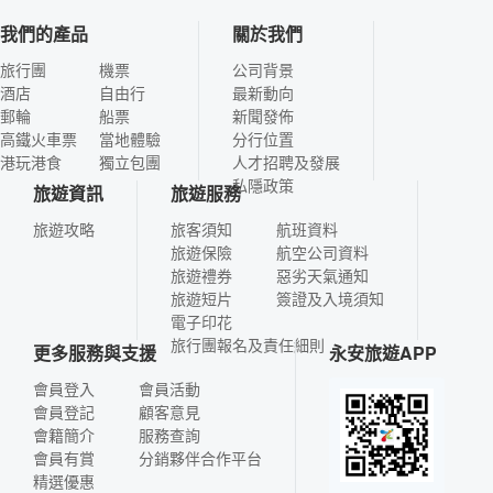
我們的產品
關於我們
旅行團
機票
公司背景
酒店
自由行
最新動向
郵輪
船票
新聞發佈
高鐵火車票
當地體驗
分行位置
港玩港食
獨立包團
人才招聘及發展
私隱政策
旅遊資訊
旅遊服務
旅遊攻略
旅客須知
航班資料
旅遊保險
航空公司資料
旅遊禮券
惡劣天氣通知
旅遊短片
簽證及入境須知
電子印花
旅行團報名及責任細則
更多服務與支援
永安旅遊APP
會員登入
會員活動
會員登記
顧客意見
會籍簡介
服務查詢
會員有賞
分銷夥伴合作平台
精選優惠