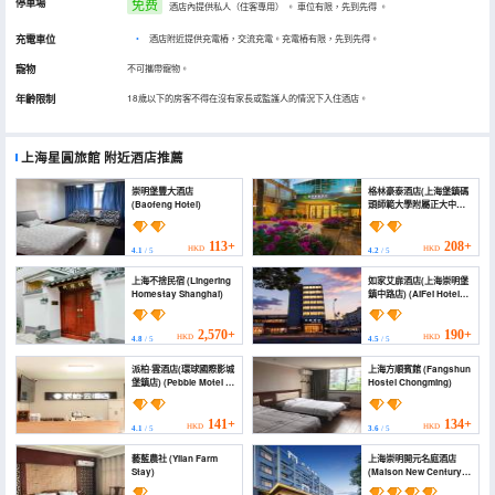
停車場
免费
酒店內提供私人（住客專用）
。
車位有限，先到先得
。
充電車位
•
酒店附近提供充電樁，交流充電。充電樁有限，先到先得。
寵物
不可攜帶寵物。
年齡限制
18歲以下的房客不得在沒有家長或監護人的情況下入住酒店。
上海星圓旅館
附近酒店推薦
崇明堡豐大酒店
格林豪泰酒店(上海堡鎮碼
(Baofeng Hotel)
頭師範大學附屬正大中學
店) (GreenTree Hotel
(Shanghai Baotown Pier
Normal University
113+
208+
HKD
HKD
4.1
/ 5
4.2
/ 5
Affiliated Zhengda
Middle School))
上海不捨民宿 (Lingering
如家艾扉酒店(上海崇明堡
Homestay Shanghai)
鎮中路店) (AiFei Hotel
(Shanghai Chongming
Bao Town Zhong Road))
2,570+
190+
HKD
HKD
4.8
/ 5
4.5
/ 5
派柏·雲酒店(環球國際影城
上海方順賓館 (Fangshun
堡鎮店) (Pebble Motel (
Hostel Chongming)
Universal Studios town
）)
141+
134+
HKD
HKD
4.1
/ 5
3.6
/ 5
藝藍農社 (Yilan Farm
上海崇明開元名庭酒店
Stay)
(Maison New Century
Hotel Chongming