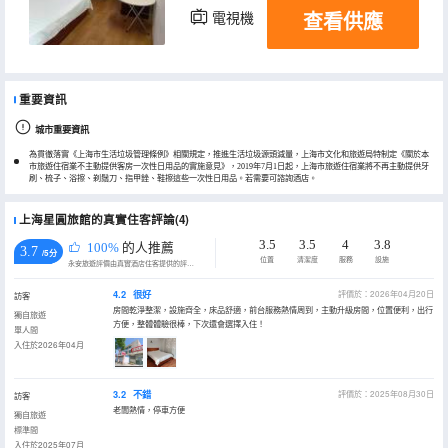
查看供應
電視機
重要資訊
城市重要資訊
為貫徹落實《上海市生活垃圾管理條例》相關規定，推進生活垃圾源頭減量，上海市文化和旅遊局特制定《關於本
市旅遊住宿業不主動提供客房一次性日用品的實施意見》，2019年7月1日起，上海市旅遊住宿業將不再主動提供牙
刷、梳子、浴擦、剃鬚刀、指甲銼、鞋擦這些一次性日用品。若需要可諮詢酒店。
上海星圓旅館的真實住客評論(4)
3.5
3.5
4
3.8
100%
的人推薦
3.7
/5分
位置
清潔度
服務
設施
永安旅遊評價由真實酒店住客提供的評價。
4.2
很好
評價於：2026年04月20日
訪客
房間乾淨整潔，設施齊全，床品舒適，前台服務熱情周到，主動升級房間，位置便利，出行
獨自旅遊
方便，整體體驗很棒，下次還會選擇入住！
單人間
入住於2026年04月
3.2
不錯
評價於：2025年08月30日
訪客
老闆熱情，停車方便
獨自旅遊
標準間
入住於2025年07月