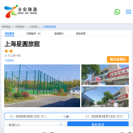
特價酒店
>
中國酒店
>
上海酒店
>
上海星圓旅館
酒店概览
住客點評（4）
設施簡介
酒店政策
上海星圓旅館
化工路16號
現在就預訂
全部設施>
2026年08月12日
週三
2026年08月13日
週四
1 晚
重新搜尋