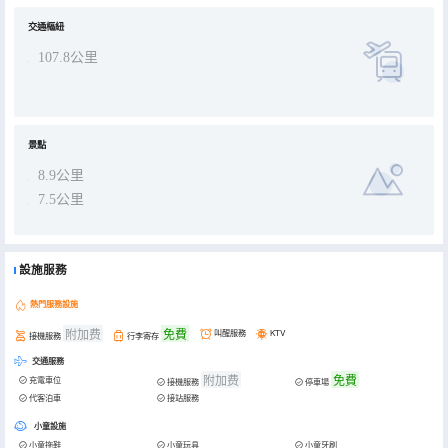
球、桌遊、搖椅鞦韆、投影(需預定)、書籍- 兒童桌球、微軟kinect xbox、兒童桌面足球、滑滑梯(需預定)、各種繪本-
廚房、餐具、調味品、火鍋工具、燒烤(都需預定）- 農家有機菜採摘- 以及您需要的其他道具(事先預定)4. 如果您為您團
體尋找一個開會、團建的私密場所，“若比鄰”為您準備了:- 私密的討論環境和開會場所- 頭腦風暴工具、電腦投影等 (需
交通樞紐
預定)- 可定製的團體農家餐（需預定）- 可定製的團建、拓展活動（需預定）5. 如果您純粹是來玩的，“若比鄰”的地理位
置優勢讓您:- 不走回頭路遊玩崇明中西部兩大景點(向房主諮詢)- 不再懼怕節假日長江大橋路況擁堵 (離開輪渡、車擺渡
107.8公里
口僅7公里）- 無車、不想開車也可遊玩 - 距離高老莊生態園僅5公里6.“北雙村”本身就是一景：體驗生態文化村、新農村
特色- 全長7公里穿梭於樹林、稻田中的自行車步道，開啟北雙自行車之旅-“果園、菜園、花園”每戶特色打造- 田間鮮蔬
- 採摘園20畝- 浪漫愛情 - 20畝月季園，307個品種的月季花，20畝- 一片超大的向日葵花- 大型果園與採摘： 紅美人
橘，葡萄園，草莓園，多肉盆栽園，靈芝50畝 和月花果酒、梨園、櫻桃園...- 免費安排新農村特色導遊介紹
景點
8.9公里
7.5公里
設施服務
熱門服務設施
附加费
免費
叫醒服務
KTV
接機服務
行李寄存
交通服務
附加费
免費
充電車位
接機服務
停車場
代客泊車
接站服務
小童設施
小童拖鞋
小童玩具
小童牙刷