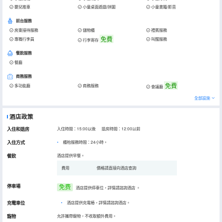
嬰兒推車
小童桌面遊戲/拼圖
小童書籍/影音
前台服務
房東接待服務
儲物櫃
禮賓服務
免費
專職行李員
叫醒服務
行李寄存
餐飲服務
餐廳
商務服務
免費
多功能廳
商務服務
會議廳
全部設施
酒店政策
入住和退房
入住時間：15:00以後 退房時間：12:00以前
入住方式
櫃枱服務時間：24小時。
餐飲
酒店提供早餐。
費用
價格請直接向酒店查詢
停車場
免费
酒店提供停車位，詳情請諮詢酒店
。
充電車位
•
酒店提供充電樁，詳情請諮詢酒店。
寵物
允許攜帶寵物，不收取額外費用。