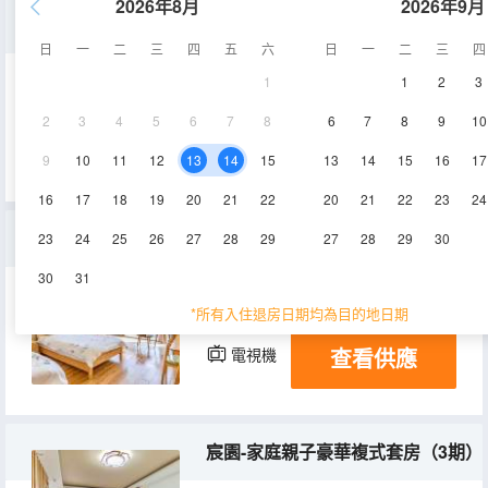
2026年8月
2026年9月
宸園 - 雙大床房（3期）
日
一
二
三
四
五
六
日
一
二
三
四
1
1
2
3
30㎡
2層
空調
2
3
4
5
6
7
8
6
7
8
9
10
查看供應
電視機
冰箱
9
10
11
12
13
14
15
13
14
15
16
17
16
17
18
19
20
21
22
20
21
22
23
24
宸園-標間（3期）
23
24
25
26
27
28
29
27
28
29
30
30
31
28㎡
1層
空調
*所有入住退房日期均為目的地日期
查看供應
電視機
冰箱
宸園-家庭親子豪華複式套房（3期）