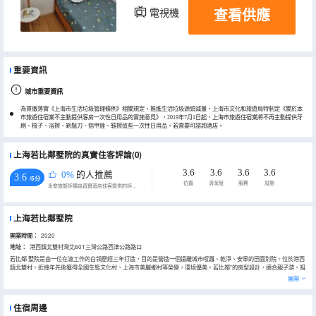
查看供應
電視機
冰箱
重要資訊
城市重要資訊
為貫徹落實《上海市生活垃圾管理條例》相關規定，推進生活垃圾源頭減量，上海市文化和旅遊局特制定《關於本
市旅遊住宿業不主動提供客房一次性日用品的實施意見》，2019年7月1日起，上海市旅遊住宿業將不再主動提供牙
刷、梳子、浴擦、剃鬚刀、指甲銼、鞋擦這些一次性日用品。若需要可諮詢酒店。
上海若比鄰墅院的真實住客評論(0)
3.6
3.6
3.6
3.6
0%
的人推薦
3.6
/5分
位置
清潔度
服務
設施
永安旅遊評價由真實酒店住客提供的評價。
上海若比鄰墅院
開業時間：
2020
地址：
港西鎮北雙村灣北601三灣公路西津公路路口
若比鄰·墅院是由一位在滬工作的白領歷經三年打造，目的是營造一個遠離城市喧囂、乾淨、安寧的田園別院。位於港西
鎮北雙村，近幾年先後獲得全國生態文化村、上海市美麗鄉村等榮譽，環境優美。若比鄰”的房型設計，適合親子游、祖
孫三代同遊、3-6個家庭或伴侶結伴遊；同時，10個房間的體量也適合接待團體活動；1. 如果您是孩子的父母，“若比
展開
鄰”為您準備了：- 實木環保嬰兒床（可覆蓋1-15歲兒童）- 安全的環境：四周圍牆環繞，後院魚塘邊用圍欄保護，父母
們放心在亭子裏喝茶聊天- 在家門口的草坪公園上組織兒童足球、兒童飛盤、兒童風箏 (免費提供）...- 組織的各種兒童
羣體活動（需預定）- 農村灶台生火體驗2. 如果您是祖孫三代一起出遊，“若比鄰”為您準備了:- 以家庭為單位的私密空
住宿周邊
間，每個家庭區域互不干擾3. 如果您為3-6個家庭或者旅行伴侶尋找一片休憩的田園，“若比鄰”為您準備了:- 麻將、桌枱