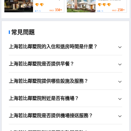
(Floral Hotel ·Shanghai
Huachen Yuexi hotel
(Chongming Island near
350+
258+
HKD
HKD
4.7
/ 5
4.6
/ 5
Xisha Pearl Lake
scenic spot))
常見問題
上海若比鄰墅院的入住和退房時間是什麼？
上海若比鄰墅院是否提供早餐？
上海若比鄰墅院提供哪些設施及服務？
上海若比鄰墅院附近是否有機場？
上海若比鄰墅院是否提供機場接送服務？