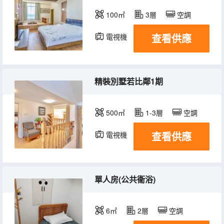
100㎡
3層
空調
查看供應
電視機
冰箱
精裝別墅若比鄰1期
500㎡
1-3層
空調
查看供應
電視機
冰箱
單人房(公共衞浴)
6㎡
2層
空調