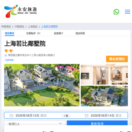
特價酒店
>
中國酒店
>
上海酒店
>
上海若比鄰墅院
酒店概览
住客點評（0）
設施簡介
酒店政策
上海若比鄰墅院
港西鎮北雙村灣北601三灣公路西津公路路口
現在就預訂
全部設施>
2026年08月13日
週四
2026年08月14日
週五
1 晚
重新搜尋