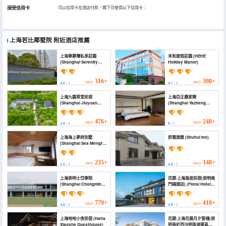
接受信用卡
可以信用卡在酒店付款，閣下可使用以下信用卡：
上海若比鄰墅院
附近酒店推薦
上海寧靜灣私享莊園
禾和度假莊園 (HEHE
(Shanghai Serenity
Holiday Manor)
Cove Private Manor)
316+
398+
HKD
HKD
4.6
/ 5
4.7
/ 5
上海九園草堂民宿
上海亞正農家樂
(Shanghai Jiuyuan
(Shanghai Yazheng
Caotang Homestay)
Farm Stay)
476+
248+
HKD
HKD
3.9
/ 5
0
/ 5
上海海上夢府別墅
舒惠旅館 (Shuhui Inn)
(Shanghai Sea Mengfu
Villa)
235+
148+
HKD
HKD
2.6
/ 5
4.6
/ 5
上海崇明士岱寧院
花築·上海島居民宿(崇明南
(Shanghai Chongming
門碼頭店) (Floral Hotel ·
Shixuanning Hospital)
Shanghaidaoju Hotel
(Chongming Nanmen
Pier Branch))
779+
418+
HKD
HKD
4.8
/ 5
4.8
/ 5
上海哈哈小舍民宿 (Haha
花築·上海花晨月夕客棧(崇
Xiaoshe Guesthouse)
明島近西沙明珠湖景區店)