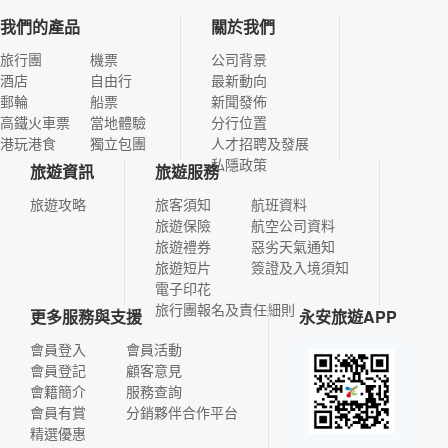
我們的產品
關於我們
旅行團
機票
公司背景
酒店
自由行
最新動向
郵輪
船票
新聞發佈
高鐵火車票
當地體驗
分行位置
港玩港食
獨立包團
人才招聘及發展
私隱政策
旅遊資訊
旅遊服務
旅遊攻略
旅客須知
航班資料
旅遊保險
航空公司資料
旅遊禮券
惡劣天氣通知
旅遊短片
簽證及入境須知
電子印花
旅行團報名及責任細則
更多服務與支援
永安旅遊APP
會員登入
會員活動
會員登記
顧客意見
會籍簡介
服務查詢
會員有賞
分銷夥伴合作平台
精選優惠