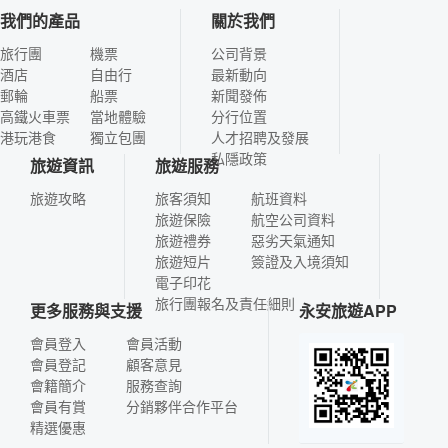
我們的產品
關於我們
旅行團
機票
公司背景
酒店
自由行
最新動向
郵輪
船票
新聞發佈
高鐵火車票
當地體驗
分行位置
港玩港食
獨立包團
人才招聘及發展
私隱政策
旅遊資訊
旅遊服務
旅遊攻略
旅客須知
航班資料
旅遊保險
航空公司資料
旅遊禮券
惡劣天氣通知
旅遊短片
簽證及入境須知
電子印花
旅行團報名及責任細則
更多服務與支援
永安旅遊APP
會員登入
會員活動
會員登記
顧客意見
會籍簡介
服務查詢
會員有賞
分銷夥伴合作平台
精選優惠