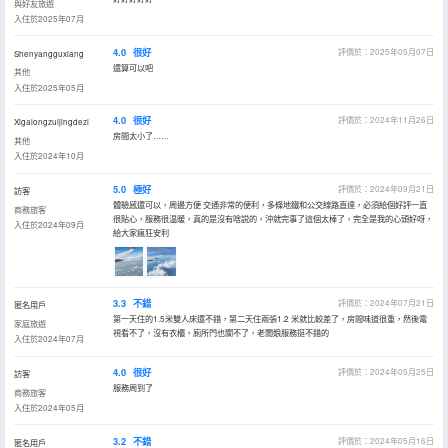
與好友旅遊
入住於2025年07月
4.0
很好
評價於：2025年05月07日
Shenyangguxiang
還算可以吧
其他
入住於2025年05月
4.0
很好
評價於：2024年11月26日
Xigalongzuijingdezi
房間太小了……
其他
入住於2024年10月
5.0
極好
評價於：2024年09月21日
訪客
體驗感還可以，周邊方便 交通非常的便利，多條地鐵和公交線路直達，必須給個好評一直
商務旅客
很貼心，服務很温暖，真的是沒有啥説的，沖就完事了這個太棒了，完全是我的心頭好呀，
入住於2024年09月
給大家瘋狂安利
3.3
不錯
評價於：2024年07月21日
匿名用戶
第一天住的1.5米雙人床還不錯，第二天住兩張1.2 米就比較差了，房間味道很重，然後電
家庭旅遊
視看不了，沒有衣櫃，廁所門也關不了，老闆娘服務挺不錯的
入住於2024年07月
4.0
很好
評價於：2024年05月25日
訪客
服務周到了
商務旅客
入住於2024年05月
3.2
不錯
評價於：2024年05月16日
匿名用戶