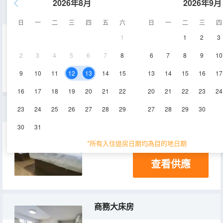
2026年8月
2026年9月
商務雙床房
日
一
二
三
四
五
六
日
一
二
三
四
1
1
2
3
18-25㎡
3層
2
3
4
5
6
7
8
6
7
8
9
10
查看供應
9
10
11
12
13
14
15
13
14
15
16
17
16
17
18
19
20
21
22
20
21
22
23
24
雙床房
23
24
25
26
27
28
29
27
28
29
30
30
31
18-20㎡
3層
*所有入住退房日期均為目的地日期
查看供應
商務大床房