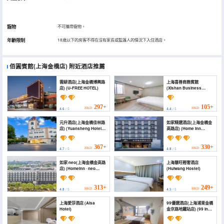
寵物
不可攜帶寵物。
年齡限制
18歲以下的房客不得在沒有家長或監護人的情況下入住酒店。
佰圓賓館(上海金橋店)
附近酒店推薦
雲緋酒店(上海金橋博興路
上海喜善商務賓館
店) (U-FREE HOTEL)
(Xishan Business
Hotel)
297+
105+
HKD
HKD
4.6
/ 5
4.4
/ 5
元升酒店(上海金橋佳林路
如家精選酒店(上海金橋金
店) (Yuansheng Hotel
高路店) (Home Inn
(Shanghai Jinqiao Jialin
Selected Hotel
Road))
(Shanghai Jinqiao
Jinggao Road Branch))
367+
330+
HKD
HKD
4.7
/ 5
4.8
/ 5
如家·neo(上海金橋金高路
上海慧旺輕奢酒店
店) (Homeinn · neo
(Huiwang Hostel)
(Shanghai Jinqiao
Jingao Road))
313+
249+
HKD
HKD
4.8
/ 5
4.5
/ 5
上海愛莎酒店 (Aisa
99優選酒店(上海浦東金橋
Hotel)
金京路地鐵站店) (99 Inn
(Shanghai Pudong
Jinqiao Jingao Road))