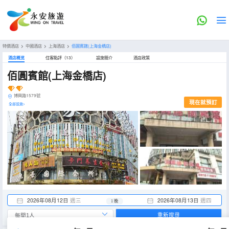
特價酒店
>
中國酒店
>
上海酒店
>
佰圓賓館(上海金橋店)
酒店概览
住客點評（13）
設施簡介
酒店政策
佰圓賓館(上海金橋店)
博興路1579號
現在就預訂
全部設施>
2026年08月12日
週三
2026年08月13日
週四
1 晚
重新搜尋