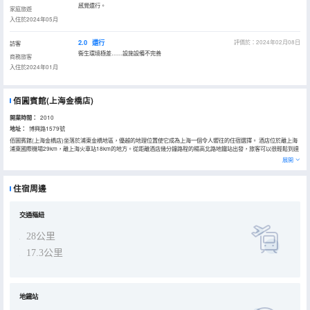
感覺還行。
家庭旅遊
入住於2024年05月
2.0
還行
評價於：2024年02月08日
訪客
衞生環境極差……設施設備不完善
商務旅客
入住於2024年01月
佰圓賓館(上海金橋店)
開業時間：
2010
地址：
博興路1579號
佰圓賓館(上海金橋店)坐落於浦東金橋地區，優越的地理位置使它成為上海一個令人嚮往的住宿選擇。 酒店位於離上海
浦東國際機場29km，離上海火車站18km的地方。從距離酒店幾分鐘路程的楊高北路地鐵站出發，旅客可以很輕鬆到達
城市裏想去的地方。若是計劃在酒店周邊好好遊玩，極樂湯碧雲温泉館和碧雲休閒體育公園定能滿足您的需求。
展開
在一天的忙碌後，您可以在酒店盡情的享受各種體育和休閒設施。
住宿周邊
交通樞紐
28公里
17.3公里
地鐵站