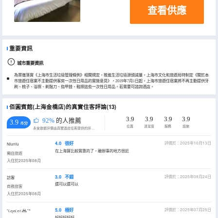
查看供應
重要資訊
城市重要資訊
為貫徹落實《上海市生活垃圾管理條例》相關規定，推進生活垃圾源頭減量，上海市文化和旅遊局特制定《關於本
市旅遊住宿業不主動提供客房一次性日用品的實施意見》，2019年7月1日起，上海市旅遊住宿業將不再主動提供牙
刷、梳子、浴擦、剃鬚刀、指甲銼、鞋擦這些一次性日用品。若需要可諮詢酒店。
佰圓賓館(上海金橋店)的真實住客評論(13)
3.9
3.9
3.9
3.9
92%
的人推薦
3.9
/5分
位置
清潔度
服務
設施
永安旅遊評價由真實酒店住客提供的評價。
4.0
很好
評價於：2025年10月13日
Niuniu
在上海算比較實惠的了，離辦事的地方很近
獨自旅遊
入住於2025年08月
3.0
不錯
評價於：2025年08月24日
訪客
還可以還可以
商務旅客
入住於2025年08月
5.0
極好
評價於：2025年07月25日
“ᥴꪖꪀᥴꫀ𝕣𖢘”^
好好好好好