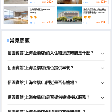
202+
173+
HKD
HKD
4.1
/ 5
4.3
/ 5
上海瑪朵酒店 (Maduo
易佰良品酒店(上海金橋金
Hotel)
京路地鐵站店) (100 Inn
(Shanghai Pudong
Jinqiao))
213+
194+
HKD
HKD
3.9
/ 5
4
/ 5
常見問題
佰圓賓館(上海金橋店)的入住和退房時間是什麼？
佰圓賓館(上海金橋店)是否提供早餐？
佰圓賓館(上海金橋店)附近是否有機場？
佰圓賓館(上海金橋店)是否提供機場接送服務？
佰圓賓館(上海金橋店)附近是否有熱門景點？