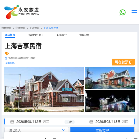
特價酒店
>
中國酒店
>
上海酒店
>
上海吉享民宿
酒店概览
住客點評（0）
設施簡介
酒店政策
上海吉享民宿
城橋鎮長興村田橋129號
現在就預訂
全部設施>
2026年08月12日
週三
2026年08月13日
週四
1 晚
重新搜尋