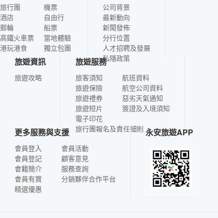
旅行團
機票
公司背景
酒店
自由行
最新動向
郵輪
船票
新聞發佈
高鐵火車票
當地體驗
分行位置
港玩港食
獨立包團
人才招聘及發展
私隱政策
旅遊資訊
旅遊服務
旅遊攻略
旅客須知
航班資料
旅遊保險
航空公司資料
旅遊禮券
惡劣天氣通知
旅遊短片
簽證及入境須知
電子印花
旅行團報名及責任細則
更多服務與支援
永安旅遊APP
會員登入
會員活動
會員登記
顧客意見
會籍簡介
服務查詢
會員有賞
分銷夥伴合作平台
精選優惠