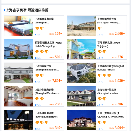
上海吉享民宿
附近酒店推薦
上海城會享農家樂
上海和塘悅舍民宿
(Shanghai
(Shanghai Hetang
Chenghuixiang Farm
Yueshe Homestay)
Stay)
164+
2,606+
HKD
HKD
4.1
/ 5
3.5
/ 5
花築·崇明杉水民宿 (Floral
喜月·羽居民宿 (Xiyue
Hotel·Chongming
Yujujusu)
Shanshui Hotel)
500+
276+
HKD
HKD
4.9
/ 5
4.8
/ 5
上海水雲居民宿
上海鴻格別院 (shanghai
(Shanghai Shuiyun
hongge retreat)
Residential Residue)
7,801+
1,030+
HKD
HKD
4.7
/ 5
4.4
/ 5
上海小包總農家樂
上海有間小院民宿
(Shanghai Xiaobaozong
(Shanghai Youjian
Farm Stay)
Courtyard Homestay)
238+
306+
HKD
HKD
4.7
/ 5
4.8
/ 5
上海亞通綠海酒店
上海一覽芳華民宿 (A
(Yatong Lvhai Hotel)
GLANCE AT FANG HUA)
349+
3,904+
HKD
HKD
4.8
/ 5
4.8
/ 5