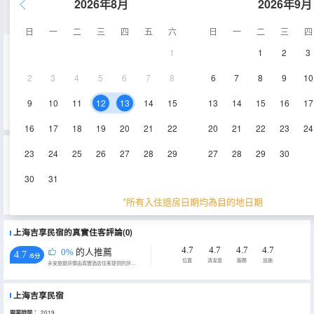
2026年8月
2026年9月
整棟
日
一
二
三
四
五
六
日
一
二
三
四
1
1
2
3
450㎡
1-3層
空調
2
3
4
5
6
7
8
6
7
8
9
10
查看供應
電視機
9
10
11
12
13
14
15
13
14
15
16
17
16
17
18
19
20
21
22
20
21
22
23
24
重要資訊
23
24
25
26
27
28
29
27
28
29
30
城市重要資訊
30
31
為貫徹落實《上海市生活垃圾管理條例》相關規定，推進生活垃圾源頭減量，上海市文化和旅遊局特制定《關於本
市旅遊住宿業不主動提供客房一次性日用品的實施意見》，2019年7月1日起，上海市旅遊住宿業將不再主動提供牙
*所有入住退房日期均為目的地日期
刷、梳子、浴擦、剃鬚刀、指甲銼、鞋擦這些一次性日用品。若需要可諮詢酒店。
上海吉享民宿的真實住客評論(0)
4.7
4.7
4.7
4.7
0%
的人推薦
4.7
/5分
位置
清潔度
服務
設施
永安旅遊評價由真實酒店住客提供的評價。
上海吉享民宿
開業時間：
2019