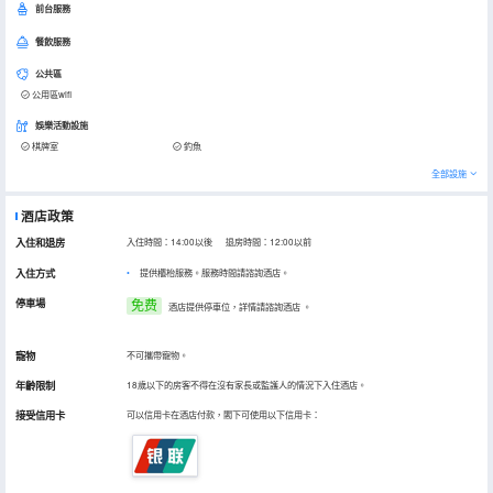
前台服務
餐飲服務
公共區
公用區wifi
娛樂活動設施
棋牌室
釣魚
全部設施
酒店政策
入住和退房
入住時間：14:00以後 退房時間：12:00以前
入住方式
提供櫃枱服務。服務時間請諮詢酒店。
停車場
免费
酒店提供停車位，詳情請諮詢酒店
。
寵物
不可攜帶寵物。
年齡限制
18歲以下的房客不得在沒有家長或監護人的情況下入住酒店。
接受信用卡
可以信用卡在酒店付款，閣下可使用以下信用卡：