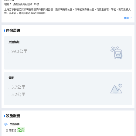
地址：
城橋鎮長興村田橋129號
上海吉享民宿位於崇明區城橋鎮的長興村田橋，距崇明新城公園、東平國家森林公園、花博主會場、學宮，南門景觀大
堤，高老莊，寒山寺都不過5分鐘車程。
三層的紅色小樓臨街而建，映襯在藍天白雲之下格外耀眼。走進小院彷彿有種置身北歐鄉村的感覺。一樓大廳設計輕奢
展開
簡約，可以坐在沙發上K歌娛樂，或是在超大的落地窗前品茶聊天，又或是在偌大的廚房做上幾道拿手的好菜。當然，
隔壁還有一個獨立的單間可以供大家玩上幾局棋牌。
去到二樓是主人為你精心布置的客房，從大床房到標準套間，甚至於四人間，每一間都是寬敞明亮，舒適温馨，且配套
住宿周邊
齊全。對了，頂樓還特地設置了一間桌球室，深受年輕人的喜歡。
閒時，這裏組織的活動也是豐富多彩，推鐵環，編草繩，羽毛球，甚至可以來一場小型的籃球比賽。燒烤垂釣，稻田摸
魚，果園採摘隨你喜歡。
時光荏苒，光陰似箭，若有閒暇何不來到這被詩意田園所包圍的吉享民宿，忘卻所有的煩惱，放下所有負擔，靜靜地享
交通樞紐
受這難得的半日悠閒。
99.3公里
景點
5.7公里
5.2公里
設施服務
交通服務
免費
停車場