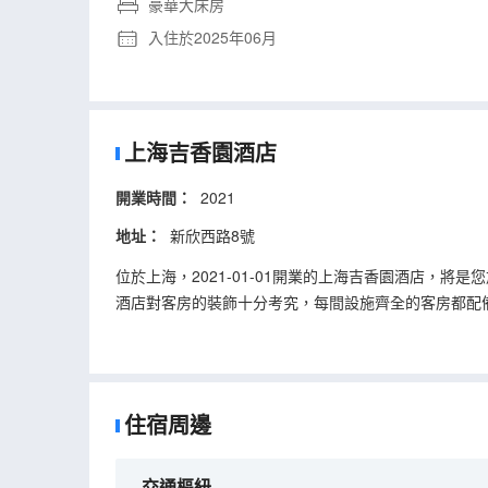
豪華大床房
入住於2025年06月
上海吉香園酒店
開業時間：
2021
地址：
新欣西路8號
位於上海，2021-01-01開業的上海吉香園酒店，將
酒店對客房的裝飾十分考究，每間設施齊全的客房都配
室是您消除一天疲勞的好地方。
酒店提供的休閒設施，旨在為旅客營造多姿多彩、奢華
住宿周邊
交通樞紐