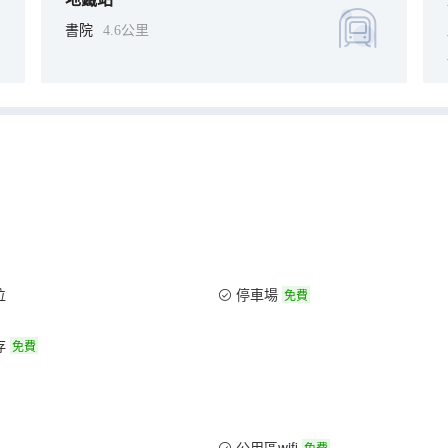
書院
4.6公里
位
停車場
免費
存
免費
公用區wifi
免費