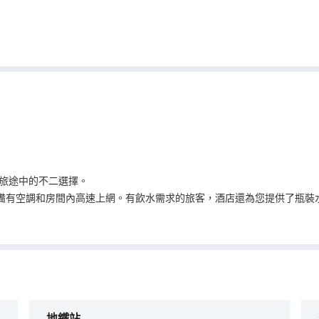
是您旅途中的不二選擇。
備有空調和房間內高速上網。有飲水需求的旅客，酒店還為您提供了瓶裝水
完美的住宿體驗。24小時開放的前台服務可為您隨時提供信息，以幫助您
地鐵站