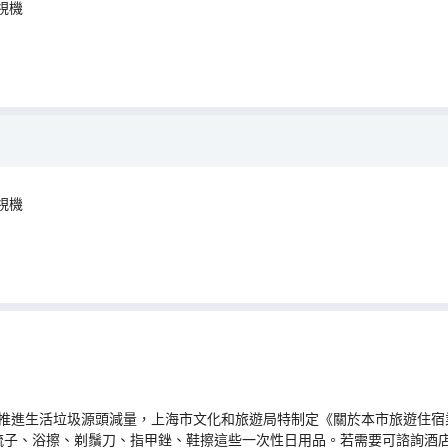
視機
視機
推進生活垃圾源頭減量，上海市文化和旅遊局特制定《關於本市旅遊住宿業
梳子、浴擦、剃鬚刀、指甲銼、鞋擦這些一次性日用品。若需要可諮詢酒