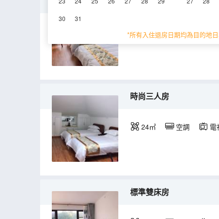
豪華雙床房
23
24
25
26
27
28
29
27
28
30
31
25㎡
空調
電
*所有入住退房日期均為目的地日
時尚三人房
24㎡
空調
電
標準雙床房