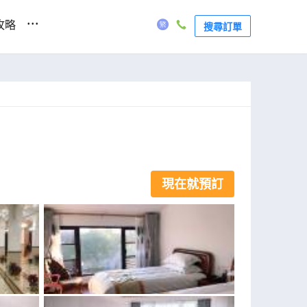
...
攻略
搜尋訂單
現在就預訂