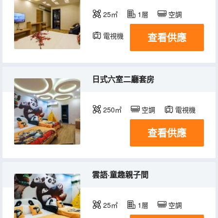
25㎡
1層
空調
查看供應
電視機
日式六室二廳套房
250㎡
空調
電視機
查看供應
雲語·童趣親子間
25㎡
1層
空調