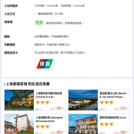
入住和退房
入住時間：14:00以後 退房時間：12:00以前
入住方式
櫃枱服務時間：24小時。
停車場
免费
酒店提供停車位，詳情請諮詢酒店
。
寵物
允許攜帶寵物，不收取額外費用。
年齡限制
僅接待18 - 99歲的客人辦理入住。
接受信用卡
可以信用卡在酒店付款，閣下可使用以下信用卡：
上海紫嫣客棧
附近酒店推薦
上海雲舍居花園芳香民宿
喜加德·雲水山房 (Nature
(Yunshe B & B)
& Joy Hanzi Theme
Hotel)
347+
523+
HKD
HKD
4.9
/ 5
4.9
/ 5
上海西窗民宿 (Shanghai
庭院深深森林民宿 (tyss)
Xichuang Hotel)
262+
542+
HKD
HKD
4.3
/ 5
4.9
/ 5