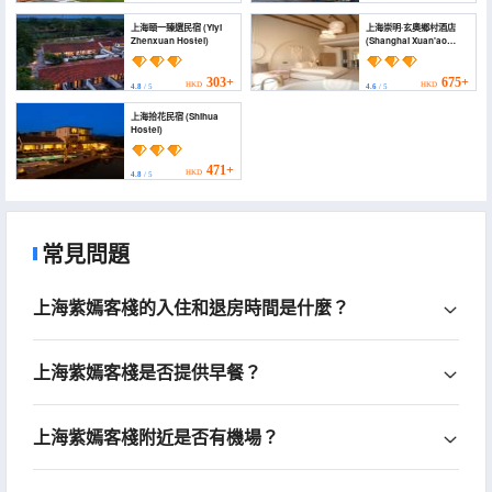
上海頤一臻選民宿 (Yiyi
上海崇明·玄奧鄉村酒店
Zhenxuan Hostel)
(Shanghai Xuan'ao
Hotel)
303+
675+
HKD
HKD
4.8
/ 5
4.6
/ 5
上海拾花民宿 (Shihua
Hostel)
471+
HKD
4.8
/ 5
常見問題
上海紫嫣客棧的入住和退房時間是什麼？
上海紫嫣客棧是否提供早餐？
上海紫嫣客棧附近是否有機場？