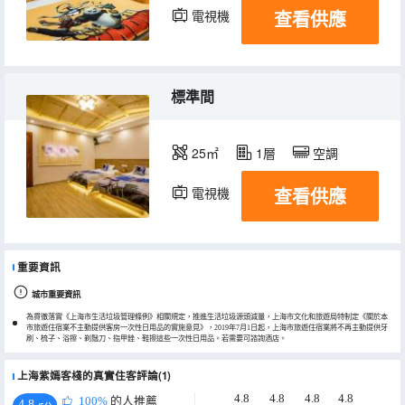
查看供應
電視機
標準間
25㎡
1層
空調
查看供應
電視機
重要資訊
城市重要資訊
為貫徹落實《上海市生活垃圾管理條例》相關規定，推進生活垃圾源頭減量，上海市文化和旅遊局特制定《關於本
市旅遊住宿業不主動提供客房一次性日用品的實施意見》，2019年7月1日起，上海市旅遊住宿業將不再主動提供牙
刷、梳子、浴擦、剃鬚刀、指甲銼、鞋擦這些一次性日用品。若需要可諮詢酒店。
上海紫嫣客棧的真實住客評論(1)
4.8
4.8
4.8
4.8
100%
的人推薦
4.8