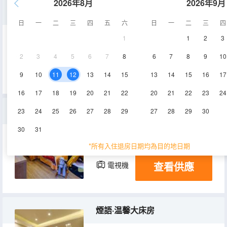
2026年8月
2026年9月
冬語·舒適日式和室
日
一
二
三
四
五
六
日
一
二
三
四
1
1
2
3
15㎡
1層
空調
2
3
4
5
6
7
8
6
7
8
9
10
查看供應
電視機
9
10
11
12
13
14
15
13
14
15
16
17
16
17
18
19
20
21
22
20
21
22
23
24
整棟別墅
23
24
25
26
27
28
29
27
28
29
30
30
31
250㎡
1層
空調
*所有入住退房日期均為目的地日期
查看供應
電視機
煙語·温馨大床房