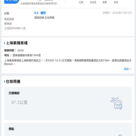
/5分
位置
清潔度
服務
設施
永安旅遊評價由真實酒店住客提供的評價。
5.0
極好
評價於：2026年01月13日
訪客
環境舒適 主任熱情
家庭旅遊
標準間
入住於2025年11月
上海紫嫣客棧
開業時間：
2020
地址：
豎新鎮躍進村新南1354號
上海紫嫣客棧是上海新開的酒店之一，於2020-12-01正式運營。浦東國際機場距離酒店大約73km，啟東站距離酒店大
約64km。
所有極具特色的客房都配備有空調、液晶電視機和房間內高速上網，讓您感受到更加貼心細緻的入住體驗。有飲水需求
展開
的旅客，酒店還為您提供了電熱水壺和瓶裝水。倘若您在忙碌的一天後想在自己的客房內放鬆，提供拖鞋、24小時熱水
和吹風機的客房浴室是不錯的選擇。酒店內的中餐廳供應特色菜餚，來滿足旅客的需求。
優美的環境，再搭配上細緻周到的服務，酒店的休閒區定能滿足您的品質需求。酒店的會議廳將熱情的服務與專業的素
住宿周邊
質完美地結合在一起。酒店設有24小時前台諮詢服務，為下榻至此的您提供最貼心的行程安排。
交通樞紐
87.2公里
景點