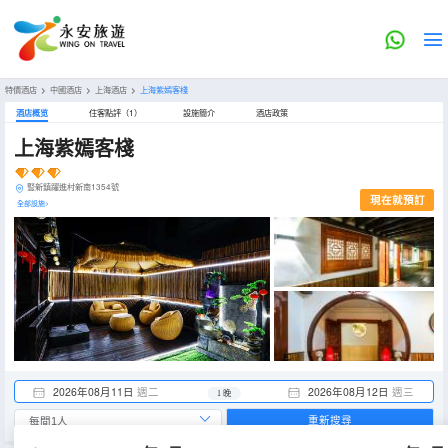
特價酒店
>
中國酒店
>
上海酒店
>
上海紫嫣客棧
酒店概览
住客點評（1）
設施簡介
酒店政策
上海紫嫣客棧
豎新鎮躍進村新南1354號
現在就預訂
全部設施>
2026年08月11日
週二
2026年08月12日
週三
1 晚
重新搜尋