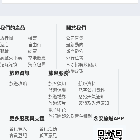
我們的產品
關於我們
旅行團
機票
公司背景
酒店
自由行
最新動向
郵輪
船票
新聞發佈
高鐵火車票
當地體驗
分行位置
港玩港食
獨立包團
人才招聘及發展
私隱政策
旅遊資訊
旅遊服務
旅遊攻略
旅客須知
航班資料
旅遊保險
航空公司資料
旅遊禮券
惡劣天氣通知
旅遊短片
簽證及入境須知
電子印花
旅行團報名及責任細則
更多服務與支援
永安旅遊APP
會員登入
會員活動
會員登記
顧客意見