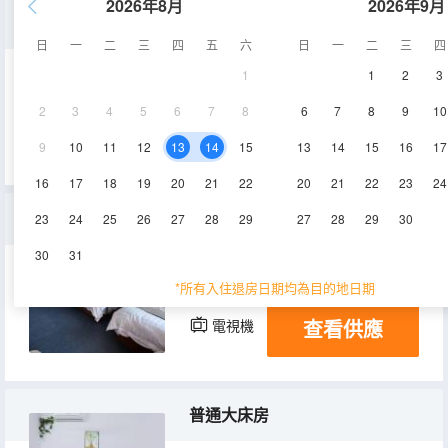
2026年8月
2026年9月
六室二廳套房
日
一
二
三
四
五
六
日
一
二
三
四
1
1
2
3
200㎡
1-20層
空調
2
3
4
5
6
7
8
6
7
8
9
10
查看供應
電視機
9
10
11
12
13
14
15
13
14
15
16
17
16
17
18
19
20
21
22
20
21
22
23
24
三人間
23
24
25
26
27
28
29
27
28
29
30
30
31
30-35㎡
1層
空調
*所有入住退房日期均為目的地日期
查看供應
電視機
普通大床房