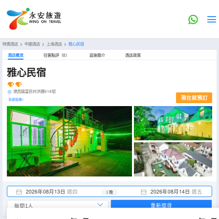
特價酒店
>
中國酒店
>
上海酒店
>
雅心民宿
酒店概览
住客點評（0）
設施簡介
酒店政策
雅心民宿
港西鎮富民村洪運618號
現在就預訂
全部設施>
2026年08月13日
週四
2026年08月14日
週五
1 晚
重新搜尋