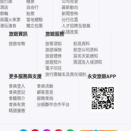
旅行團
機票
公司背景
酒店
自由行
最新動向
郵輪
船票
新聞發佈
高鐵火車票
當地體驗
分行位置
港玩港食
獨立包團
人才招聘及發展
私隱政策
旅遊資訊
旅遊服務
旅遊攻略
旅客須知
航班資料
旅遊保險
航空公司資料
旅遊禮券
惡劣天氣通知
旅遊短片
簽證及入境須知
電子印花
旅行團報名及責任細則
更多服務與支援
永安旅遊APP
會員登入
會員活動
會員登記
顧客意見
會籍簡介
服務查詢
會員有賞
分銷夥伴合作平台
精選優惠