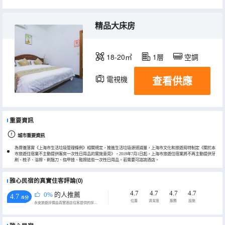
精品大床房
18-20㎡
1層
空調
查看供應
電視機
重要資訊
城市重要資訊
為貫徹落實《上海市生活垃圾管理條例》相關規定，推進生活垃圾源頭減量，上海市文化和旅遊局特制定《關於本
市旅遊住宿業不主動提供客房一次性日用品的實施意見》，2019年7月1日起，上海市旅遊住宿業將不再主動提供牙
刷、梳子、浴擦、剃鬚刀、指甲銼、鞋擦這些一次性日用品。若需要可諮詢酒店。
雅心民宿的真實住客評論(0)
4.7
4.7
4.7
4.7
0%
的人推薦
4.7
/5分
位置
清潔度
服務
設施
永安旅遊評價由真實酒店住客提供的評價。