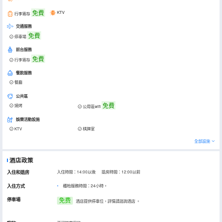
免費
KTV
行李寄存
交通服務
免費
停車場
前台服務
免費
行李寄存
餐飲服務
餐廳
公共區
免費
燒烤
公用區wifi
娛樂活動設施
KTV
棋牌室
全部設施
酒店政策
入住和退房
入住時間：14:00以後 退房時間：12:00以前
入住方式
櫃枱服務時間：24小時。
停車場
免费
酒店提供停車位，詳情請諮詢酒店
。