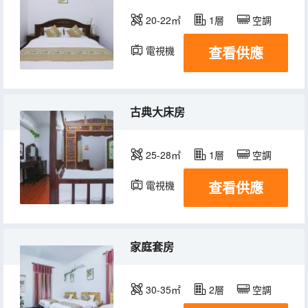
20-22㎡
1層
空調
查看供應
電視機
古典大床房
25-28㎡
1層
空調
查看供應
電視機
家庭套房
30-35㎡
2層
空調