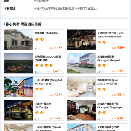
寵物
不可攜帶寵物。
年齡限制
18歲以下的房客不得在沒有家長或監護人的情況下入住酒店。
雅心民宿
附近酒店推薦
舒惠旅館 (Shuhui Inn)
上海哈哈小舍民宿 (Haha
Xiaoshe Guesthouse)
148+
350+
HKD
HKD
4.6
/ 5
4.7
/ 5
崇明鬆慢SOMLAND民宿
上海鄉味農家樂
(SOMLAND
(Shanghai Xiangwei
CHONGMING)
Farmhouse)
1,475+
235+
HKD
HKD
4.9
/ 5
4.7
/ 5
上海凡花·鬱墅 (Shanghai
趙阿姨的民宿 (Aunt
Fanhua Yushu)
Zhao's homestay)
328+
391+
HKD
HKD
5
/ 5
4.7
/ 5
上海金小聚民宿
上海清坪樂農家小院
(JinXuaoju)
(Shanghai Qingpingle
Farmhouse Xiaoyuan)
574+
434+
HKD
HKD
0
/ 5
4.6
/ 5
上海若比鄰墅院 (Friends
禾和度假莊園 (HEHE
Villa Shanghai)
Holiday Manor)