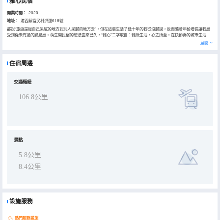
雅心民宿
開業時間：
2020
地址：
港西鎮富民村洪運618號
都說“旅遊是從自己呆膩的地方到別人呆膩的地方去”，但在這裏生活了幾十年的我從沒膩過，反而隨着年齡增長讓我感
受到從未有過的歸屬感。萌生開民宿的想法由來已久，“雅心”二字取自：雅緻生活，心之所至。在快節奏的城市生活
中，為都市人提供一處釋放心靈的“世外桃源”。 我們的雅緻生活追求的是一種精緻的生活態度，而非奢華的生活方式。
展開
我們擁有七個房間分別以花命名，各個花園裏種滿了各種各樣的花卉和綠植，滿眼綠色，心曠神怡。同時民宿保留了崇
明農家住宅和生活樣態，通過住宿、餐飲、娛樂服務，讓更多的人體驗崇明原汁原味的農家生活，感受崇明純真質樸的
田園氛圍！ 來這裏讓您感受可鹽可甜的休閒生活～
住宿周邊
交通樞紐
106.8公里
景點
5.8公里
8.4公里
設施服務
熱門服務設施