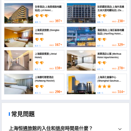
全季酒店(上海東靖路地鐵
如家驛居酒店(上海外高橋
站店) (JI Hotel
五洲大道地鐵站店) (Ease
(Shanghai Dongjing
Hotel (Shanghai
Road Subway Station))
Waigaoqiao Wuzhou
Avenue Subway Station
397+
238+
HKD
HKD
4.8
/ 5
4.5
/ 5
Branch))
上海東波旅館 (Dongbo
漢庭酒店(上海巨峯路地鐵
Hostel)
站店) (HanTing Hotel
(Shanghai Jufeng Road
Subway Station))
167+
329+
HKD
HKD
3.3
/ 5
4.7
/ 5
上海錦泰賓館 (Jintai
美華酒店公寓 (Meihua
Hotel)
Hotel Apartments)
159+
270+
HKD
HKD
4.2
/ 5
4.5
/ 5
上海慧旺輕奢酒店
上海高化會議中心
(Huiwang Hostel)
(Shanghai Gauhua
Conference Hotel)
290+
514+
HKD
HKD
4.5
/ 5
4.8
/ 5
常見問題
上海恒通旅館的入住和退房時間是什麼？