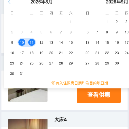
2026年8月
2026年9月
標準間
日
一
二
三
四
五
六
日
一
二
三
四
1
1
2
3
12-18㎡
2-3層
空調
2
3
4
5
6
7
8
6
7
8
9
10
查看供應
淋浴
9
10
11
12
13
14
15
13
14
15
16
17
16
17
18
19
20
21
22
20
21
22
23
24
經濟房
23
24
25
26
27
28
29
27
28
29
30
30
31
16㎡
空調
淋浴
*所有入住退房日期均為目的地日期
查看供應
大床A