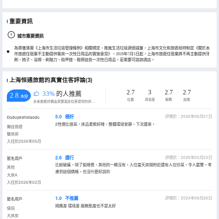
重要資訊
城市重要資訊
為貫徹落實《上海市生活垃圾管理條例》相關規定，推進生活垃圾源頭減量，上海市文化和旅遊局特制定《關於本
市旅遊住宿業不主動提供客房一次性日用品的實施意見》，2019年7月1日起，上海市旅遊住宿業將不再主動提供牙
刷、梳子、浴擦、剃鬚刀、指甲銼、鞋擦這些一次性日用品。若需要可諮詢酒店。
上海恒通旅館的真實住客評論(3)
2.7
3
2.7
2.7
33%
的人推薦
2.8
/5分
位置
清潔度
服務
設施
永安旅遊評價由真實酒店住客提供的評價。
5.0
極好
評價於：2026年06月01日
Duduyeshixiaodu
2性價比很高，床品柔軟好睡，整體環境安靜，下次還來。
獨自旅遊
雙床房
入住於2026年05月
2.6
還行
評價於：2026年02月23日
匿名用戶
比較破舊，除了能睡覺，其他的一概沒有。入住當天房間附近還有人在炒菜，令人震驚。考
其他
慮到這個價格，也沒什麼好説的
大床A
入住於2026年02月
1.0
不推薦
評價於：2024年08月26日
匿名用戶
隔應差 環境差 服務態度也不是太好
情侶
大床房