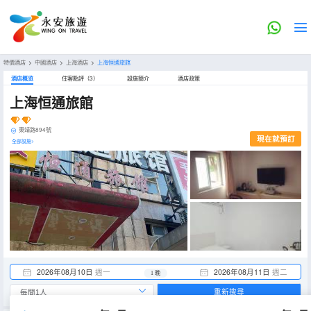
特價酒店
>
中國酒店
>
上海酒店
>
上海恒通旅館
酒店概览
住客點評（3）
設施簡介
酒店政策
上海恒通旅館
東靖路894號
現在就預訂
全部設施>
2026年08月10日
週一
2026年08月11日
週二
1 晚
重新搜尋