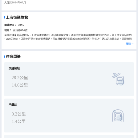
入住於2024年07月
上海恒通旅館
開業時間：
2015
地址：
東靖路894號
坐落在浦東外高橋地區，上海恒通旅館在上海佔盡地理之宜。酒店位於離浦東國際機場大約32km，離上海火車站大約
19km的地方。只需步行至五洲大道地鐵站，可以很便捷的到達城市的各個角落。對於入住酒店的旅客來說，閒暇時間
去附近的金橋公園和共青國家森林公園遊玩是一個不錯的選擇。
展開
旅客可以在閒暇時間去酒店的休閒區，提升健康幸福感。
住宿周邊
交通樞紐
28.2公里
14.6公里
地鐵站
0.2公里
1.4公里