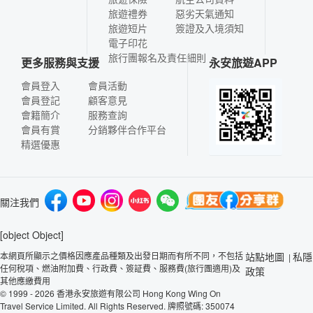
旅遊禮券
惡劣天氣通知
旅遊短片
簽證及入境須知
電子印花
旅行團報名及責任細則
更多服務與支援
永安旅遊APP
會員登入
會員活動
會員登記
顧客意見
會籍簡介
服務查詢
會員有賞
分銷夥伴合作平台
精選優惠
關注我們
[object Object]
本網頁所顯示之價格因應產品種類及出發日期而有所不同，不包括
站點地圖
私隱
|
任何稅項、燃油附加費、行政費、簽証費、服務費(旅行團適用)及
政策
其他應繳費用
© 1999 - 2026 香港永安旅遊有限公司 Hong Kong Wing On
Travel Service Limited. All Rights Reserved. 牌照號碼: 350074