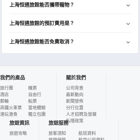
上海恒通旅館能否攜帶寵物？
上海恒通旅館的預訂費用是？
上海恒通旅館能否免費取消？
我們的產品
關於我們
旅行團
機票
公司背景
酒店
自由行
最新動向
郵輪
船票
新聞發佈
高鐵火車票
當地體驗
分行位置
港玩港食
獨立包團
人才招聘及發展
私隱政策
旅遊資訊
旅遊服務
旅遊攻略
旅客須知
航班資料
旅遊保險
航空公司資料