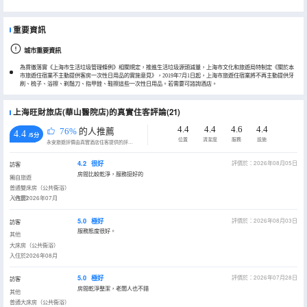
重要資訊
城市重要資訊
為貫徹落實《上海市生活垃圾管理條例》相關規定，推進生活垃圾源頭減量，上海市文化和旅遊局特制定《關於本
市旅遊住宿業不主動提供客房一次性日用品的實施意見》，2019年7月1日起，上海市旅遊住宿業將不再主動提供牙
刷、梳子、浴擦、剃鬚刀、指甲銼、鞋擦這些一次性日用品。若需要可諮詢酒店。
上海旺財旅店(華山醫院店)的真實住客評論(21)
4.4
4.4
4.6
4.4
76%
的人推薦
4.4
/5分
位置
清潔度
服務
設施
永安旅遊評價由真實酒店住客提供的評價。
4.2
很好
評價於：2026年08月05日
訪客
房間比較乾淨，服務挺好的
獨自旅遊
普通雙床房（公共衞浴）
（內窗）
入住於2026年07月
5.0
極好
評價於：2026年08月03日
訪客
服務態度很好。
其他
大床房（公共衞浴）
入住於2026年08月
5.0
極好
評價於：2026年07月28日
訪客
房間乾淨整潔，老闆人也不錯
其他
普通大床房（公共衞浴）