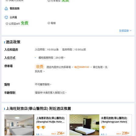
行李寄存
餐飲服務
公共區
免費
電梯
公用區wifi
全部設施
酒店政策
入住和退房
入住時間：10:00以後 退房時間：12:00以前
入住方式
櫃枱服務時間：24小時。
停車場
收费
酒店內提供公共停車場
，
每日RMB100
。
車位有限，先
到先得
。
寵物
不可攜帶寵物。
年齡限制
僅接待18歲的客人辦理入住。
上海旺財旅店(華山醫院店)
附近酒店推薦
上海惠家酒店(華山醫院店)
永豐苑旅館(華山醫院店)
(Shanghai Huijia Hotel
(Yongfengyuan Hotel)
(Huashan Hospital))
256+
239+
HKD
HKD
3.8
/ 5
4.2
/ 5