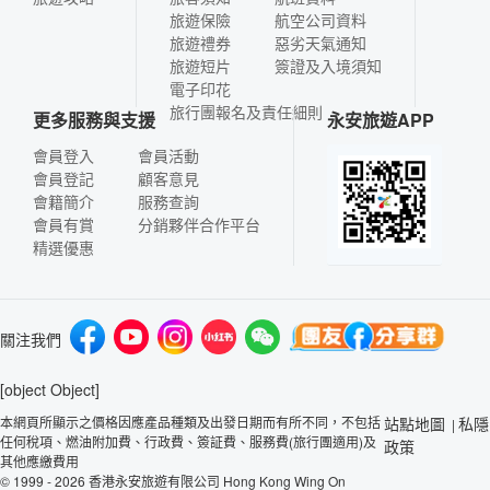
旅遊保險
航空公司資料
旅遊禮券
惡劣天氣通知
旅遊短片
簽證及入境須知
電子印花
旅行團報名及責任細則
更多服務與支援
永安旅遊APP
會員登入
會員活動
會員登記
顧客意見
會籍簡介
服務查詢
會員有賞
分銷夥伴合作平台
精選優惠
關注我們
[object Object]
本網頁所顯示之價格因應產品種類及出發日期而有所不同，不包括
站點地圖
私隱
|
任何稅項、燃油附加費、行政費、簽証費、服務費(旅行團適用)及
政策
其他應繳費用
© 1999 - 2026 香港永安旅遊有限公司 Hong Kong Wing On