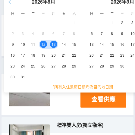
2026年8月
2026年9月
大床房（公共衞浴）
日
一
二
三
四
五
六
日
一
二
三
四
1
1
2
3
10-12㎡
3層
空調
2
3
4
5
6
7
8
6
7
8
9
10
查看供應
9
10
11
12
13
14
15
13
14
15
16
17
16
17
18
19
20
21
22
20
21
22
23
24
標準雙床房
23
24
25
26
27
28
29
27
28
29
30
30
31
18-20㎡
3層
空調
*所有入住退房日期均為目的地日期
查看供應
標準雙人房(獨立衞浴)