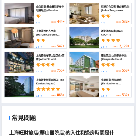
朵朵民宿(華山醫院靜安寺
荷塘月色民宿(華山醫院店)
地鐵站店) (Duoduo
(Lotus Tangyuese
Home)
Homestay (Changshu
Road))
444+
532+
HKD
HKD
0
/ 5
4
/ 5
上海漫致名人民宿
靜安海格公寓 (HAIG
(Manzhi Celebrity
COURT)
Hostel)
547+
2,129+
HKD
HKD
4.6
/ 5
4.8
/ 5
上海靜安寺華山路亞朵X酒
康鉑酒店(上海靜安寺店)
店 (Atour X Hotel
(Campanile Hotel
(Shanghai Huashan
(Shanghai Jing'an
Road Jing'an Temple))
Temple))
755+
553+
HKD
HKD
4.7
/ 5
4.8
/ 5
上海靜安崑崙大酒店 (The
小築民宿(常熟路店)
Kunlun Jing An)
(Fishion Home
(Changshu Road
Station))
868+
532+
HKD
HKD
4.6
/ 5
4.3
/ 5
常見問題
上海旺財旅店(華山醫院店)的入住和退房時間是什