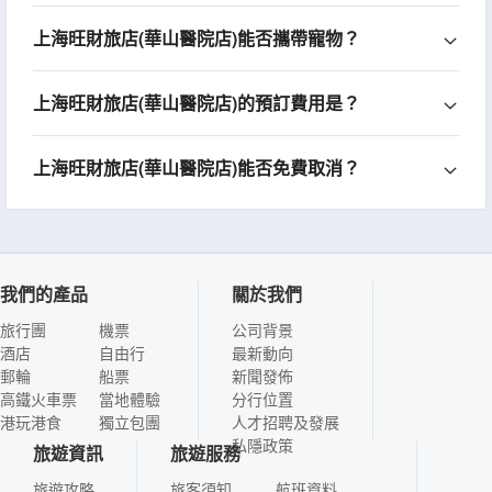
上海旺財旅店(華山醫院店)能否攜帶寵物？
上海旺財旅店(華山醫院店)的預訂費用是？
上海旺財旅店(華山醫院店)能否免費取消？
我們的產品
關於我們
旅行團
機票
公司背景
酒店
自由行
最新動向
郵輪
船票
新聞發佈
高鐵火車票
當地體驗
分行位置
港玩港食
獨立包團
人才招聘及發展
私隱政策
旅遊資訊
旅遊服務
旅遊攻略
旅客須知
航班資料