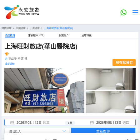
特價酒店
>
中國酒店
>
上海酒店
>
上海旺財旅店(華山醫院店)
酒店概览
住客點評（21）
設施簡介
酒店政策
上海旺財旅店(華山醫院店)
華山路439號3樓
現在就預訂
全部設施>
2026年08月12日
週三
2026年08月13日
週四
1 晚
重新搜尋