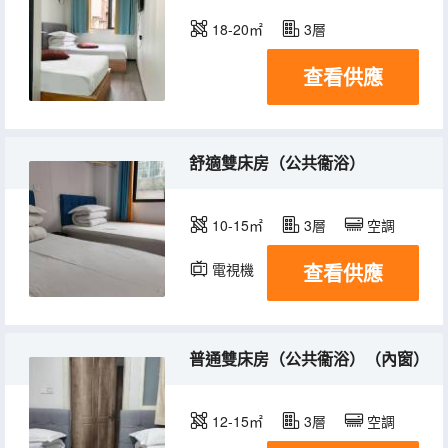
18-20㎡
3層
查看供應
舒適雙床房（公共衞浴）
10-15㎡
3層
空調
查看供應
電視機
普通雙床房（公共衞浴）（內窗）
12-15㎡
3層
空調