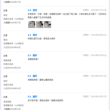
（內窗）
入住於2026年07月
4.8
很好
評價於：2026年07月12日
訪客
非常乾淨、方便、舒適，店裡衞生很好！店主養了衹小貓，小傢伙實在太可愛了，它的存在
其他
幫客人緩解了生活中的煩惱
普通大床房（公共衞浴）
（內窗）
入住於2026年07月
4.0
很好
評價於：2026年06月25日
訪客
性價比還可以姐，畢竟是大城市
情侶
舒適雙床房（公共衞浴）
入住於2026年06月
5.0
極好
評價於：2026年04月30日
訪客
老闆很熱情！
商務旅客
舒適大床房
入住於2026年04月
5.0
極好
評價於：2026年04月14日
訪客
老闆很熱情，離華山醫院很近
其他
舒適大床房
入住於2026年04月
5.0
極好
評價於：2026年03月07日
訪客
房子很不錯，環境也很好，服務也挺周到
家庭旅遊
普通雙床房（公共衞浴）
（內窗）
入住於2026年03月