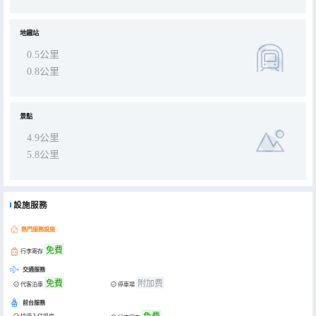
地鐵站
0.5公里
0.8公里
景點
4.9公里
5.8公里
設施服務
熱門服務設施
免費
行李寄存
交通服務
免費
附加费
代客泊車
停車場
前台服務
免費
快速入住退房