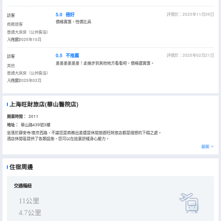
5.0
極好
評價於：2025年11月09日
訪客
價格實惠，性價比高
商務旅客
普通大床房（公共衞浴）
（內窗）
入住於2025年10月
0.5
不推薦
評價於：2025年02月21日
訪客
差差差差差差！走幾步到其他地方看看吧，價格還實惠。
其他
普通大床房（公共衞浴）
（內窗）
入住於2025年02月
上海旺財旅店(華山醫院店)
開業時間：
2011
地址：
華山路439號3樓
坐落於靜安寺/南京西路，不論您是商務出差還是休閒旅遊旺財旅店都是理想的下榻之處。
酒店休閒區提供了各類設施，您可以在這裏舒緩身心壓力。
展開
住宿周邊
交通樞紐
11公里
4.7公里