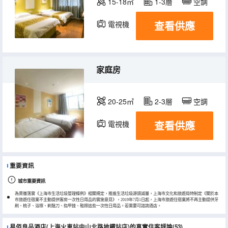
15-18㎡
1-3層
空調
查看供應
電視機
家庭房
20-25㎡
2-3層
空調
查看供應
電視機
重要資訊
城市重要資訊
為貫徹落實《上海市生活垃圾管理條例》相關規定，推進生活垃圾源頭減量，上海市文化和旅遊局特制定《關於本
市旅遊住宿業不主動提供客房一次性日用品的實施意見》，2019年7月1日起，上海市旅遊住宿業將不再主動提供牙
刷、梳子、浴擦、剃鬚刀、指甲銼、鞋擦這些一次性日用品。若需要可諮詢酒店。
易佰良品酒店(上海火車站中山北路地鐵站店)的真實住客評論(53)