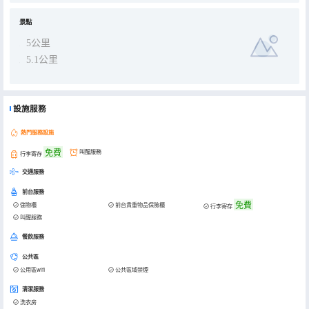
景點
5公里
5.1公里
設施服務
熱門服務設施
免費
叫醒服務
行李寄存
交通服務
前台服務
免費
儲物櫃
前台貴重物品保險櫃
行李寄存
叫醒服務
餐飲服務
公共區
公用區wifi
公共區域禁煙
清潔服務
洗衣房