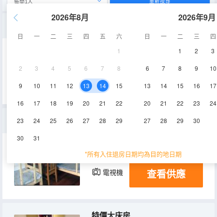
重新搜尋
2026年8月
2026年9月
大床房
日
一
二
三
四
五
六
日
一
二
三
四
1
1
2
3
15-18㎡
2-3層
空調
2
3
4
5
6
7
8
6
7
8
9
10
查看供應
電視機
9
10
11
12
13
14
15
13
14
15
16
17
16
17
18
19
20
21
22
20
21
22
23
24
四人間(公共衞浴)
23
24
25
26
27
28
29
27
28
29
30
30
31
20㎡
2層
空調
*所有入住退房日期均為目的地日期
查看供應
電視機
特價大床房