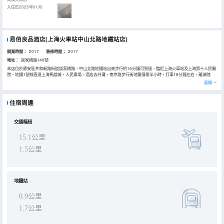
入住於2025年01月
易佰良品酒店(上海火車站中山北路地鐵站店)
開業時間：
2017
装修時間；
2017
地址：
談家橋路140號
本店位於靜安區共和新路街道談家橋路，中山北路地鐵站出來步行約15分鐘可到達，臨近上海火車站及上海第十人民醫
院。地鐵1號線直達上海馬戲城，人民廣場。酒店去外灘，南京路步行街地鐵僅需半小時，打車18分鐘左右。離城隍
廟、上海自然博物館不遠。附近有大寧國際，上海久光中心等大型購物商場。酒店設有大床房，雙床房以及家庭房。客
展開
房舒適簡潔，可無線上網。24小時恒温熱水，為客戶提供經濟，快捷，方便的酒店產品與服務。“以人為本”的傾情服
務，使您的商務，休閒之旅更加舒心愉快！
住宿周邊
交通樞紐
15.1公里
1.5公里
地鐵站
0.9公里
1.7公里