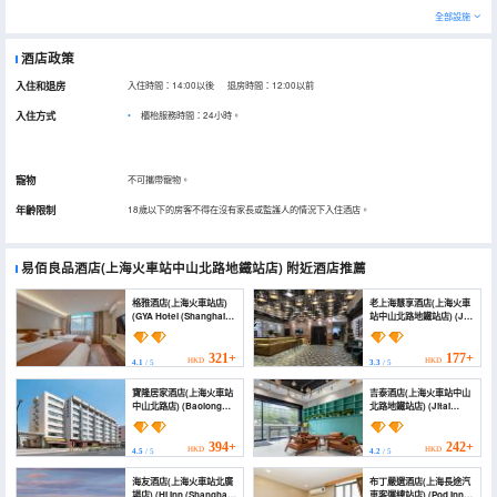
全部設施
酒店政策
入住和退房
入住時間：14:00以後 退房時間：12:00以前
入住方式
櫃枱服務時間：24小時。
寵物
不可攜帶寵物。
年齡限制
18歲以下的房客不得在沒有家長或監護人的情況下入住酒店。
易佰良品酒店(上海火車站中山北路地鐵站店)
附近酒店推薦
格雅酒店(上海火車站店)
老上海慧享酒店(上海火車
(GYA Hotel (Shanghai
站中山北路地鐵站店) (J
Railway Station))
VSPACE ART HOTEL)
321+
177+
HKD
HKD
4.1
/ 5
3.3
/ 5
寶隆居家酒店(上海火車站
吉泰酒店(上海火車站中山
中山北路店) (Baolong
北路地鐵站店) (Jitai
Homelike Hotel
Hotel (Zhongshan
(Shanghai Railway
North Road Metro
Station Zhongshan
Station))
394+
242+
HKD
HKD
4.5
/ 5
4.2
/ 5
North Road))
海友酒店(上海火車站北廣
布丁嚴選酒店(上海長途汽
場店) (Hi Inn (Shanghai
車客運總站店) (Pod Inn