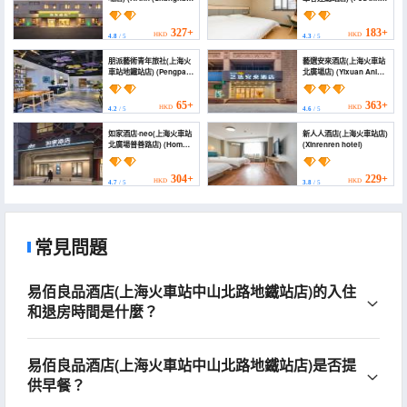
Railway Station North
Yanxuan Hotel
Square))
(Shanghai Long-
Distance Bus
327+
183+
HKD
HKD
4.8
/ 5
4.3
/ 5
Terminal))
朋派藝術青年旅社(上海火
藝選安來酒店(上海火車站
車站地鐵站店) (Pengpai
北廣場店) (Yixuan Anlai
Art Youth Hostel)
Hotel)
65+
363+
HKD
HKD
4.2
/ 5
4.6
/ 5
如家酒店·neo(上海火車站
新人人酒店(上海火車站店)
北廣場普善路店) (Home
(Xinrenren hotel)
Inn (Shanghai Railway
Station North Square
Pushan Road))
304+
229+
HKD
HKD
4.7
/ 5
3.8
/ 5
常見問題
易佰良品酒店(上海火車站中山北路地鐵站店)的入住
和退房時間是什麼？
易佰良品酒店(上海火車站中山北路地鐵站店)是否提
供早餐？