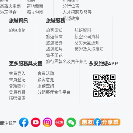
高鐵火車票
當地體驗
分行位置
港玩港食
獨立包團
人才招聘及發展
私隱政策
旅遊資訊
旅遊服務
旅遊攻略
旅客須知
航班資料
旅遊保險
航空公司資料
旅遊禮券
惡劣天氣通知
旅遊短片
簽證及入境須知
電子印花
旅行團報名及責任細則
更多服務與支援
永安旅遊APP
會員登入
會員活動
會員登記
顧客意見
會籍簡介
服務查詢
會員有賞
分銷夥伴合作平台
精選優惠
關注我們