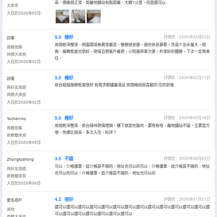
高，價格很正常，距離地鐵站有點距離，大概1公里，但是還可以
大床房
入住於2026年03月
5.0
極好
評價於：2026年03月03日
訪客
房間乾淨整潔，周圍環境無異常雜音，整晚很安靜，適合休息靜養。洗澡🚿出水量大，很
商務旅客
爽，服務態度也很好，熱情且替客戶着想，小院裏停車方便，外常好的體驗，下次一定再來
特價大床房
住。
入住於2026年02月
5.0
極好
評價於：2026年02月11日
訪客
前台姐姐服務態度很好 有需求都儘量滿足 房間格局挺喜歡的 住的舒服
與好友旅遊
商務大床房
入住於2026年02月
5.0
極好
評價於：2025年09月18日
Yuchenmo
房間乾淨整潔，前台接待熱情禮貌，樓下就是吃飯的，要啥有啥，離地鐵站不遠，主要是方
商務旅客
便，性價比很高，多次入住，好評？
商務雙床房
入住於2025年09月
3.5
不錯
評價於：2025年08月29日
Zhongfusheng
可以，介格優惠，這介格是不錯的，地址也可以的可以，介格優惠，這介格是不錯的，地址
與好友旅遊
也可以的可以，介格優惠，這介格是不錯的，地址也可以的
商務雙床房
入住於2025年08月
4.2
很好
評價於：2025年01月21日
匿名用戶
還可以還可以還可以還可以還可以還可以還可以還可以還可以還可以還可以還可以還可以還
其他
可以還可以還可以還可以還可以還可以還可以
商務大床房