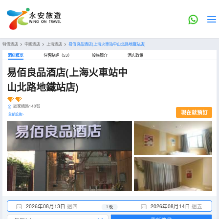
特價酒店
>
中國酒店
>
上海酒店
>
易佰良品酒店(上海火車站中山北路地鐵站店)
酒店概览
住客點評（53）
設施簡介
酒店政策
易佰良品酒店(上海火車站中
山北路地鐵站店)
談家橋路140號
現在就預訂
全部設施>
2026年08月13日
週四
2026年08月14日
週五
1 晚