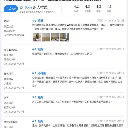
4.2
4.3
4.3
4.1
85%
的人推薦
4.2
/5分
位置
清潔度
服務
設施
永安旅遊評價由真實酒店住客提供的評價。
4.0
很好
評價於：2026年06月22日
訪客
前台老闆娘人還不錯的👍服務熱情❤️衹是和圖片上的商務房有些不一樣呢……或許我就剩這
家庭旅遊
一間房了吧？其他還不錯👍因為陪兒子中考訂的這個房間離學校近一點……
商務雙床房
入住於2026年06月
4.8
很好
評價於：2026年06月02日
Yufagongwu
體驗不錯，乾淨衞生，服務態度很好，是我出門最好的選擇。
獨自旅遊
特價大床房
入住於2026年05月
0.5
不推薦
評價於：2026年04月19日
匿名用戶
從上海站走，要走很遠，位置不太好找，犄角旮旯衚衕裏，很臟，服務也不好，差評，還
商務旅客
貴，不建議住這裏，要麼多添點錢住好一些的酒店，要麼就找便宜點的 青旅，怎麼都比這
大床房
家好
入住於2026年04月
5.0
極好
評價於：2026年04月04日
訪客
房子的價格也蠻經濟的，房子也挺乾淨，老闆熱情，是個出遊住宿的不錯選擇。
家庭旅遊
商務大床房
入住於2026年04月
4.5
很好
評價於：2026年03月27日
MichaelBait
設施：該有的都有，比較舊 衞生：乾淨整潔無異味 服務：服務態度很好 整體來説性比價很
獨自旅遊