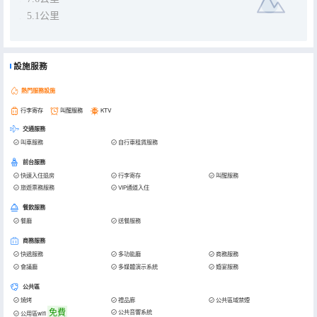
5.1公里
設施服務
熱門服務設施
行李寄存
叫醒服務
KTV
交通服務
叫車服務
自行車租賃服務
前台服務
快速入住退房
行李寄存
叫醒服務
旅遊票務服務
VIP通道入住
餐飲服務
餐廳
送餐服務
商務服務
快遞服務
多功能廳
商務服務
會議廳
多媒體演示系統
婚宴服務
公共區
燒烤
禮品廊
公共區域禁煙
免費
公共音響系統
公用區wifi