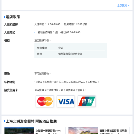
全部設施
酒店政策
入住和退房
入住時間：14:00-23:00 退房時間：12:00以前
入住方式
櫃枱服務時間：[週一-週日]07:00-23:00
餐飲
酒店提供早餐。
早餐種類
中式
費用
價格請直接向酒店查詢
寵物
不可攜帶寵物。
年齡限制
18歲以下的房客不得在沒有家長或監護人的情況下入住酒店。
接受信用卡
可以信用卡在酒店付款，閣下可使用以下信用卡：
上海北湖灣度假村
附近酒店推薦
上海頤一臻選民宿 (Yiyi
瀛蘭小築花園民宿(崇明島