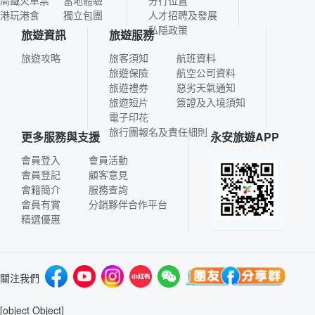
高鐵火車票
當地體驗
分行位置
港玩港食
獨立包團
人才招聘及發展
私隱政策
旅遊資訊
旅遊服務
旅遊攻略
旅客須知
航班資料
旅遊保險
航空公司資料
旅遊禮券
惡劣天氣通知
旅遊短片
簽證及入境須知
電子印花
旅行團報名及責任細則
更多服務與支援
永安旅遊APP
會員登入
會員活動
會員登記
顧客意見
會籍簡介
服務查詢
會員有賞
分銷夥伴合作平台
精選優惠
關注我們
[object Object]