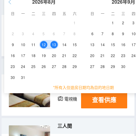
2026年8月
2026年9月
別墅大床房
日
一
二
三
四
五
六
日
一
二
三
四
1
1
2
3
20㎡
1-3層
空調
2
3
4
5
6
7
8
6
7
8
9
10
查看供應
電視機
9
10
11
12
13
14
15
13
14
15
16
17
16
17
18
19
20
21
22
20
21
22
23
24
園景雙人房
23
24
25
26
27
28
29
27
28
29
30
30
31
20㎡
1-2層
空調
*所有入住退房日期均為目的地日期
查看供應
電視機
三人間