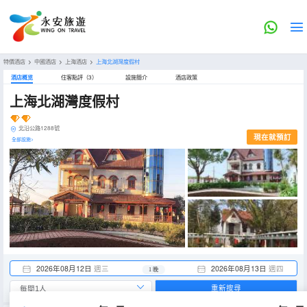
特價酒店
>
中國酒店
>
上海酒店
>
上海北湖灣度假村
酒店概览
住客點評（3）
設施簡介
酒店政策
上海北湖灣度假村
北沿公路1288號
現在就預訂
全部設施>
2026年08月12日
週三
2026年08月13日
週四
1 晚
重新搜尋