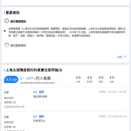
重要資訊
城市重要資訊
為貫徹落實《上海市生活垃圾管理條例》相關規定，推進生活垃圾源頭減量，上海市文化和旅遊局特制定《關於本
市旅遊住宿業不主動提供客房一次性日用品的實施意見》，2019年7月1日起，上海市旅遊住宿業將不再主動提供牙
刷、梳子、浴擦、剃鬚刀、指甲銼、鞋擦這些一次性日用品。若需要可諮詢酒店。
酒店重要資訊
酒店前台非24小時，超過23點入住的客人需提前聯繫酒店，23點後前台無工作人員。
展開
上海北湖灣度假村的真實住客評論(3)
4.6
4.6
4.6
4.6
100%
的人推薦
4.6
/5分
位置
清潔度
服務
設施
永安旅遊評價由真實酒店住客提供的評價。
4.0
很好
評價於：2025年11月09日
訪客
酒店很好安靜
獨自旅遊
園景雙人房
入住於2025年10月
5.0
極好
評價於：2024年02月04日
訪客
不錯 還可以
商務旅客
園景雙人房