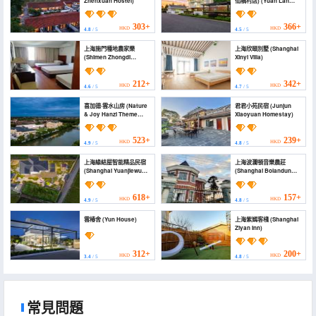
Zhenxuan Hostel)
仙橋村店) (Yuan Lan
Xiaozhu Garden Hotel)
303+
366+
HKD
HKD
4.8
/ 5
4.5
/ 5
上海施門種地農家樂
上海欣頤別墅 (Shanghai
(Shimen Zhongdi
Xinyi Villa)
Farmhouse)
212+
342+
HKD
HKD
4.6
/ 5
4.7
/ 5
喜加德·雲水山房 (Nature
君君小苑民宿 (Junjun
& Joy Hanzi Theme
Xiaoyuan Homestay)
Hotel)
523+
239+
HKD
HKD
4.9
/ 5
4.8
/ 5
上海緣結屋智能精品民宿
上海波瀾頓音樂農莊
(Shanghai Yuanjiewu
(Shanghai Bolandun
Intelligent Boutique
Music Farm)
B&B)
618+
157+
HKD
HKD
4.9
/ 5
4.8
/ 5
雲椿舍 (Yun House)
上海紫嫣客棧 (Shanghai
Ziyan Inn)
312+
200+
HKD
HKD
3.4
/ 5
4.8
/ 5
常見問題