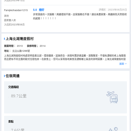
入住於2023年12月
5.0
極好
評價於：2023年08月25日
Fanqiechaodan1215
非常滿意的一次服務！周邊環境不錯，店家服務也不錯！適合來農家樂，周邊綠色天然氧吧
其他
的感覺！！！！！！！
園景雙人房
入住於2023年08月
上海北湖灣度假村
開業時間：
2010
装修時間；
2014
地址：
北沿公路1288號
上海北湖灣度假村地處崇明島東北部，環境優美、設施齊全，房間布置舒適温馨、清雅整潔、不僅有濃郁的老上海風情
而且更有不同主題的歐式住宿包房。在飲食上，您可以享用各地美食及濃郁鄉土氣息的崇明菜餚。上海北湖灣度假村是
您休閒度假、拓展娛樂、健康養生、會議接待的好去處。
展開
住宿周邊
交通樞紐
89.7公里
景點
7.6公里