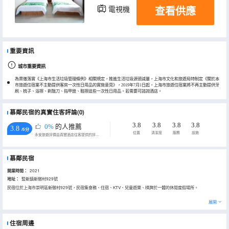
查看供應
電視機
重要資訊
城市重要資訊
為貫徹落實《上海市生活垃圾管理條例》相關規定，推進生活垃圾源頭減量，上海市文化和旅遊局特制定《關於本
市旅遊住宿業不主動提供客房一次性日用品的實施意見》，2019年7月1日起，上海市旅遊住宿業將不再主動提供牙
刷、梳子、浴擦、剃鬚刀、指甲銼、鞋擦這些一次性日用品。若需要可諮詢酒店。
慕鄰民宿的真實住客評論(0)
3.8
3.8
3.8
3.8
0%
的人推薦
3.8
/5分
位置
清潔度
服務
設施
永安旅遊評價由真實酒店住客提供的評價。
慕鄰民宿
開業時間：
2021
地址：
豎新鎮新徵村929號
民宿位於上海市崇明區新徵村929號，民宿集會務、住宿、KTV、兒童遊樂、棋牌於一體的休閒度假場所。
展開
住宿周邊