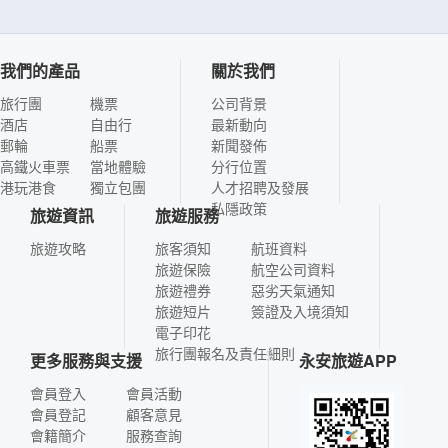
我們的產品
關於我們
旅行團
機票
公司背景
酒店
自由行
最新動向
郵輪
船票
新聞發佈
高鐵火車票
當地體驗
分行位置
港玩港食
獨立包團
人才招聘及發展
私隱政策
旅遊資訊
旅遊服務
旅遊攻略
旅客須知
航班資料
旅遊保險
航空公司資料
旅遊禮券
惡劣天氣通知
旅遊短片
簽證及入境須知
電子印花
旅行團報名及責任細則
更多服務與支援
永安旅遊APP
會員登入
會員活動
會員登記
顧客意見
會籍簡介
服務查詢