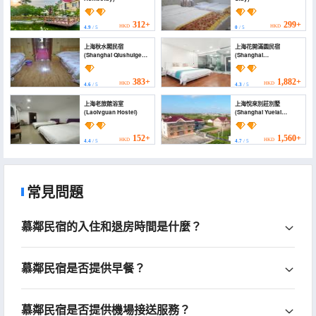
312+
299+
HKD
HKD
4.9
/ 5
0
/ 5
上海秋水閣民宿
上海花開滿園民宿
(Shanghai Qiushuige
(Shanghai
Homestay)
Huakaimanyuan
Homestay)
383+
1,882+
HKD
HKD
4.6
/ 5
4.3
/ 5
上海老旅館浴室
上海悅來別莊別墅
(Laolvguan Hostel)
(Shanghai Yuelai
Biezhuang Villa)
152+
1,560+
HKD
HKD
4.4
/ 5
4.7
/ 5
常見問題
慕鄰民宿的入住和退房時間是什麼？
慕鄰民宿是否提供早餐？
慕鄰民宿是否提供機場接送服務？