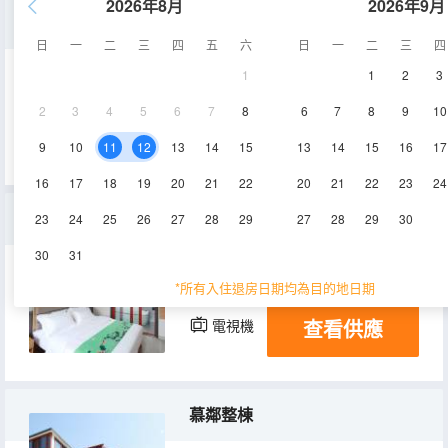
2026年8月
2026年9月
古韻單間
日
一
二
三
四
五
六
日
一
二
三
四
1
1
2
3
16㎡
2層
空調
2
3
4
5
6
7
8
6
7
8
9
10
查看供應
電視機
9
10
11
12
13
14
15
13
14
15
16
17
16
17
18
19
20
21
22
20
21
22
23
24
慕鄰家庭房
23
24
25
26
27
28
29
27
28
29
30
30
31
28㎡
1層
空調
*所有入住退房日期均為目的地日期
查看供應
電視機
慕鄰整棟