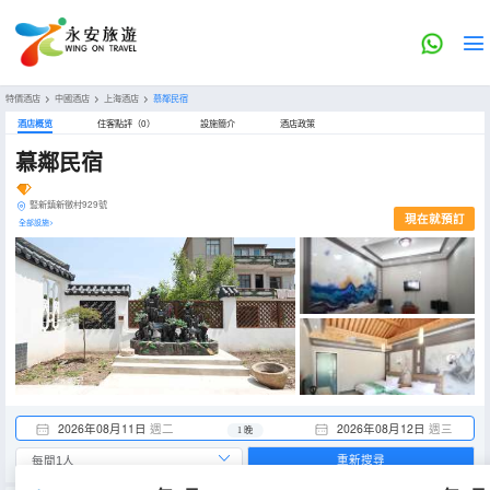
特價酒店
>
中國酒店
>
上海酒店
>
慕鄰民宿
酒店概览
住客點評（0）
設施簡介
酒店政策
慕鄰民宿
豎新鎮新徵村929號
現在就預訂
全部設施>
2026年08月11日
週二
2026年08月12日
週三
1 晚
重新搜尋