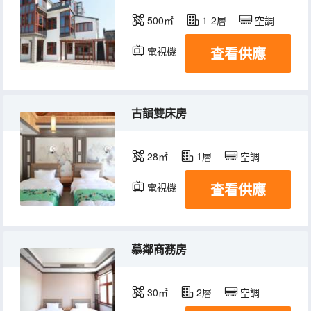
500㎡
1-2層
空調
查看供應
電視機
古韻雙床房
28㎡
1層
空調
查看供應
電視機
慕鄰商務房
30㎡
2層
空調