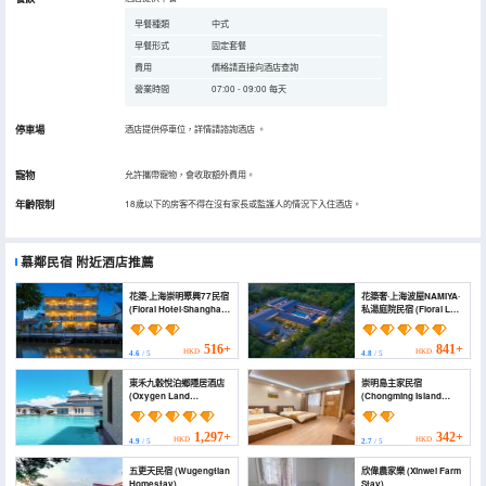
早餐種類
中式
早餐形式
固定套餐
費用
價格請直接向酒店查詢
營業時間
07:00 - 09:00 每天
停車場
酒店提供停車位，詳情請諮詢酒店
。
寵物
允許攜帶寵物，會收取額外費用。
年齡限制
18歲以下的房客不得在沒有家長或監護人的情況下入住酒店。
慕鄰民宿
附近酒店推薦
花築·上海崇明聚興77民宿
花築奢·上海波屋NAMIYA·
(Floral Hotel·Shanghai
私湯庭院民宿 (Floral Lux
Chongming Juxing 77
Hotel·Bowu Namiya
Hotel)
Private Hot Spring
Courtyard, Shanghai)
516+
841+
HKD
HKD
4.6
/ 5
4.8
/ 5
東禾九穀悅泊鄉隱居酒店
崇明島主家民宿
(Oxygen Land
(Chongming Island
Seclusive Villa)
Main Homestay)
1,297+
342+
HKD
HKD
4.9
/ 5
2.7
/ 5
五更天民宿 (Wugengtian
欣偉農家樂 (Xinwei Farm
Homestay)
Stay)