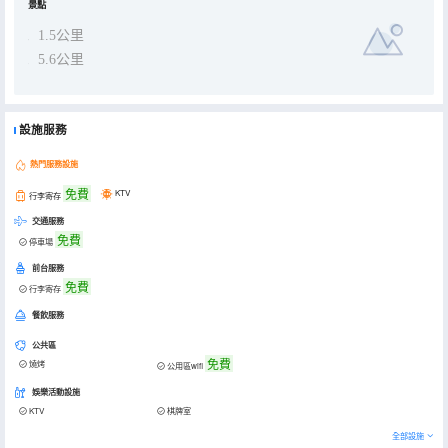
景點
1.5公里
5.6公里
設施服務
熱門服務設施
免費
KTV
行李寄存
交通服務
免費
停車場
前台服務
免費
行李寄存
餐飲服務
公共區
免費
燒烤
公用區wifi
娛樂活動設施
KTV
棋牌室
全部設施