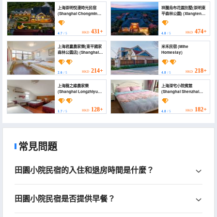
上海崇明悅漫時光民宿
祥騰烏布花園別墅(崇明東
(Shanghai Chongming
平森林公園) (Xiangteng
Yueman Shiguang
Ubud Garden Villa)
Homestay)
431+
474+
HKD
HKD
4.7
/ 5
4.8
/ 5
上海君贏農家樂(東平國家
米禾民宿 (Mihe
森林公園店) (Shanghai
Homestay)
Junying Farm Stay
(Dongping National
Forest Park))
214+
218+
HKD
HKD
2.6
/ 5
4.8
/ 5
上海龍之緣農家樂
上海深宅小院賓館
(Shanghai Longzhiyuan
(Shanghai Shenzhai
Farm Stay)
Xiaoyuan Hotel)
128+
182+
HKD
HKD
1.7
/ 5
4.8
/ 5
常見問題
田園小院民宿的入住和退房時間是什麼？
田園小院民宿是否提供早餐？