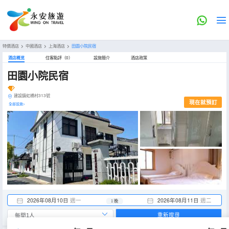
特價酒店
>
中國酒店
>
上海酒店
>
田園小院民宿
酒店概览
住客點評（0）
設施簡介
酒店政策
田園小院民宿
建設鎮虹橋村313號
現在就預訂
全部設施>
2026年08月10日
週一
2026年08月11日
週二
1 晚
重新搜尋