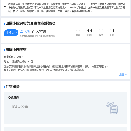
為貫徹落實《上海市生活垃圾管理條例》相關規定，推進生活垃圾源頭減量，上海市文化和旅遊局特制定《關於本
市旅遊住宿業不主動提供客房一次性日用品的實施意見》，2019年7月1日起，上海市旅遊住宿業將不再主動提供牙
刷、梳子、浴擦、剃鬚刀、指甲銼、鞋擦這些一次性日用品。若需要可諮詢酒店。
田園小院民宿的真實住客評論(0)
4.4
4.4
4.4
4.4
0%
的人推薦
4.4
/5分
位置
清潔度
服務
設施
永安旅遊評價由真實酒店住客提供的評價。
田園小院民宿
開業時間：
2017
地址：
建設鎮虹橋村313號
坐落於崇明島/長興島/橫沙島的田園小院民宿，會讓您在上海擁有別樣的體驗，開展一段難忘的旅行。
優美的環境，再搭配上細緻周到的服務，酒店的休閒區定能滿足您的品質需求。
展開
住宿周邊
交通樞紐
104.4公里