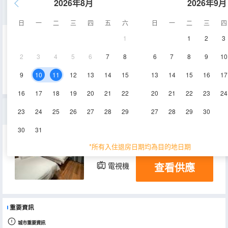
2026年8月
2026年9月
大床房
日
一
二
三
四
五
六
日
一
二
三
四
1
1
2
3
15㎡
1層
空調
2
3
4
5
6
7
8
6
7
8
9
10
查看供應
電視機
9
10
11
12
13
14
15
13
14
15
16
17
16
17
18
19
20
21
22
20
21
22
23
24
三室一廳獨立精裝房
23
24
25
26
27
28
29
27
28
29
30
30
31
130㎡
1層
空調
*所有入住退房日期均為目的地日期
查看供應
電視機
重要資訊
城市重要資訊