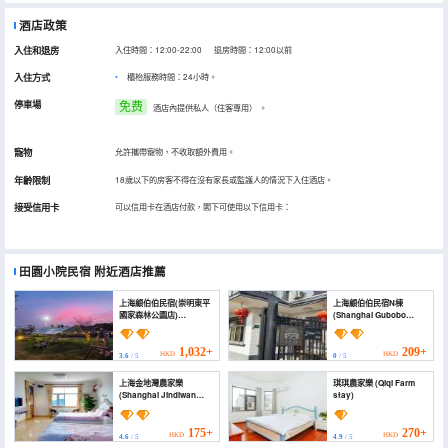
酒店政策
入住和退房
入住時間：12:00-22:00 退房時間：12:00以前
入住方式
櫃枱服務時間：24小時。
停車場
免费
酒店內提供私人（住客專用）
。
寵物
允許攜帶寵物，不收取額外費用。
年齡限制
18歲以下的房客不得在沒有家長或監護人的情況下入住酒店。
接受信用卡
可以信用卡在酒店付款，閣下可使用以下信用卡：
田園小院民宿
附近酒店推薦
上海顧伯伯民宿(崇明東平
上海顧伯伯民宿N棟
國家森林公園店)
(Shanghai Gubobo
(Shanghai Gubobo
Homestay N Building)
Homestay (Chongming
Dongping National
1,032+
209+
HKD
HKD
3.6
/ 5
0
/ 5
Forest Park))
上海金地灣農家樂
琪琪農家樂 (Qiqi Farm
(Shanghai Jindiwan
stay)
Farm Stay)
175+
270+
HKD
HKD
4.6
/ 5
4.9
/ 5