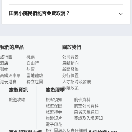
田園小院民宿能否免費取消？
我們的產品
關於我們
旅行團
機票
公司背景
酒店
自由行
最新動向
郵輪
船票
新聞發佈
高鐵火車票
當地體驗
分行位置
港玩港食
獨立包團
人才招聘及發展
私隱政策
旅遊資訊
旅遊服務
旅遊攻略
旅客須知
航班資料
旅遊保險
航空公司資料
旅遊禮券
惡劣天氣通知
旅遊短片
簽證及入境須知
電子印花
旅行團報名及責任細則