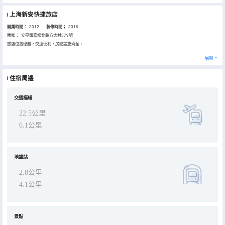
上海新安快捷旅店
開業時間：
2012
装修時間；
2016
地址：
安亭鎮嘉松北路方太村379號
旅店位置優越，交通便利，房間設施齊全。
展開
住宿周邊
交通樞紐
22.5公里
6.1公里
地鐵站
2.8公里
4.1公里
景點