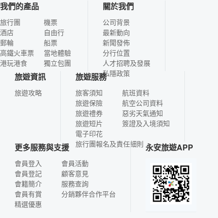
我們的產品
關於我們
旅行團
機票
公司背景
酒店
自由行
最新動向
郵輪
船票
新聞發佈
高鐵火車票
當地體驗
分行位置
港玩港食
獨立包團
人才招聘及發展
私隱政策
旅遊資訊
旅遊服務
旅遊攻略
旅客須知
航班資料
旅遊保險
航空公司資料
旅遊禮券
惡劣天氣通知
旅遊短片
簽證及入境須知
電子印花
旅行團報名及責任細則
更多服務與支援
永安旅遊APP
會員登入
會員活動
會員登記
顧客意見
會籍簡介
服務查詢
會員有賞
分銷夥伴合作平台
精選優惠