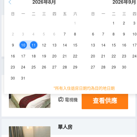
2026年8月
2026年9月
商務標準房
日
一
二
三
四
五
六
日
一
二
三
四
1
1
2
3
15㎡
1-2層
空調
2
3
4
5
6
7
8
6
7
8
9
10
查看供應
電視機
9
10
11
12
13
14
15
13
14
15
16
17
16
17
18
19
20
21
22
20
21
22
23
24
商務大床房
23
24
25
26
27
28
29
27
28
29
30
30
31
15㎡
2層
空調
*所有入住退房日期均為目的地日期
查看供應
電視機
單人房