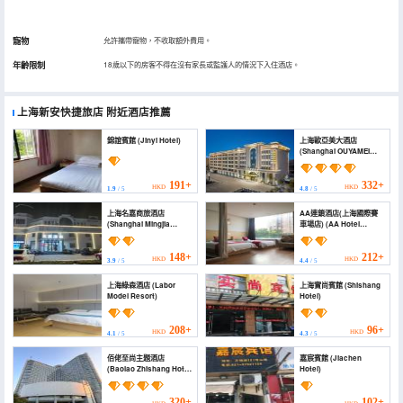
寵物
允許攜帶寵物，不收取額外費用。
年齡限制
18歲以下的房客不得在沒有家長或監護人的情況下入住酒店。
上海新安快捷旅店
附近酒店推薦
錦誼賓館 (Jinyi Hotel)
上海歐亞美大酒店
(Shanghai OUYAMEI
Hotel)
191+
332+
HKD
HKD
1.9
/ 5
4.8
/ 5
上海名嘉商旅酒店
AA連鎖酒店(上海國際賽
(Shanghai Mingjia
車場店) (AA Hotel
Business Travel Hotel)
(Shanghai International
Circuit))
148+
212+
HKD
HKD
3.9
/ 5
4.4
/ 5
上海綠森酒店 (Labor
上海實尚賓館 (Shishang
Model Resort)
Hotel)
208+
96+
HKD
HKD
4.1
/ 5
4.3
/ 5
佰佬至尚主題酒店
嘉宸賓館 (Jiachen
(Baolao Zhishang Hotel
Hotel)
(Shanghai Jiading
International Circuit
Branch))
320+
102+