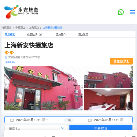
特價酒店
>
中國酒店
>
上海酒店
>
上海新安快捷旅店
酒店概览
住客點評（2）
設施簡介
酒店政策
上海新安快捷旅店
安亭鎮嘉松北路方太村379號
現在就預訂
全部設施>
2026年08月10日
週一
2026年08月11日
週二
1 晚
重新搜尋