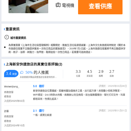
查看供應
電視機
重要資訊
城市重要資訊
為貫徹落實《上海市生活垃圾管理條例》相關規定，推進生活垃圾源頭減量，上海市文化和旅遊局特制定《關於本
市旅遊住宿業不主動提供客房一次性日用品的實施意見》，2019年7月1日起，上海市旅遊住宿業將不再主動提供牙
刷、梳子、浴擦、剃鬚刀、指甲銼、鞋擦這些一次性日用品。若需要可諮詢酒店。
上海新安快捷旅店的真實住客評論(2)
3.3
4.5
2.9
2.7
50%
的人推薦
3.4
/5分
位置
清潔度
服務
設施
永安旅遊評價由真實酒店住客提供的評價。
5.0
極好
評價於：2025年03月28日
Weiweijiang_
新安快捷旅店位置優越，距離地鐵站僅幾步之遙，出行超方便！房間雖小但乾淨整潔，
商務旅客
WiFi穩定，24小時熱水供應，商務辦公完全夠用。前台服務響應快，幫忙打印文件、叫車
標準房
都很高效，性價比超高！
入住於2025年02月
2.1
還行
評價於：2025年01月01日
訪客
一般，感覺比較差
商務旅客
標準房
入住於2024年10月