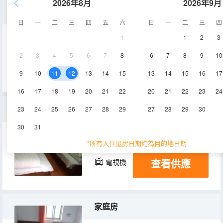
2026年8月
2026年9月
大床房
日
一
二
三
四
五
六
日
一
二
三
四
1
1
2
3
10㎡
1-3層
空調
2
3
4
5
6
7
8
6
7
8
9
10
查看供應
電視機
9
10
11
12
13
14
15
13
14
15
16
17
16
17
18
19
20
21
22
20
21
22
23
24
三人房
23
24
25
26
27
28
29
27
28
29
30
30
31
15-20㎡
1層
空調
*所有入住退房日期均為目的地日期
查看供應
電視機
家庭房