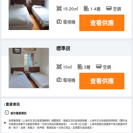
15-20㎡
1-4層
空調
查看供應
電視機
標準房
10㎡
3層
空調
查看供應
電視機
重要資訊
城市重要資訊
為貫徹落實《上海市生活垃圾管理條例》相關規定，推進生活垃圾源頭減量，上海市文化和旅遊局特制定《關於本
市旅遊住宿業不主動提供客房一次性日用品的實施意見》，2019年7月1日起，上海市旅遊住宿業將不再主動提供牙
刷、梳子、浴擦、剃鬚刀、指甲銼、鞋擦這些一次性日用品。若需要可諮詢酒店。