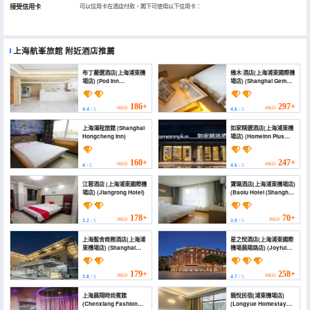
接受信用卡
可以信用卡在酒店付款，閣下可使用以下信用卡：
上海航峯旅館
附近酒店推薦
布丁嚴選酒店(上海浦東機
幾木·酒店(上海浦東國際機
場店) (Pod Inn
場店) (Shanghai Gem
(Shanghai Pudong
Hotel (Shanghai
Airport))
Pudong Airport
Branch))
186+
297+
HKD
HKD
4.4
/ 5
4.6
/ 5
上海鴻程旅館 (Shanghai
如家精選酒店(上海浦東機
Hongcheng Inn)
場店) (Homeinn Plus
Hotel (Shanghai
Pudong Airport))
160+
247+
HKD
HKD
4
/ 5
4.6
/ 5
江蓉酒店 (上海浦東國際機
寶璐酒店(上海浦東機場店)
場店) (Jiangrong Hotel)
(Baolu Hotel (Shanghai
Pudong Airport
Branch))
178+
70+
HKD
HKD
3.2
/ 5
3.9
/ 5
上海藍舍商務酒店(上海浦
星之悅酒店(上海浦東國際
東機場店) (Shanghai
機場晨陽路店) (Joyful
Blue House Business
Star Hotel (Shanghai
Hotel)
Pudong Airport2))
179+
258+
HKD
HKD
3.8
/ 5
4.7
/ 5
上海晨翔時尚賓館
龍悅民宿(浦東機場店)
(Chenxiang Fashion
(Longyue Homestay