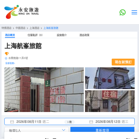
特價酒店
>
中國酒店
>
上海酒店
>
上海航峯旅館
酒店概览
住客點評（3）
設施簡介
酒店政策
上海航峯旅館
水閘南路11弄3號
現在就預訂
全部設施>
2026年08月11日
週二
2026年08月12日
週三
1 晚
重新搜尋