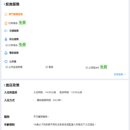
設施服務
熱門服務設施
免費
行李寄存
交通服務
前台服務
免費
行李寄存
餐飲服務
公共區
免費
公共區域禁煙
電梯
公用區wifi
全部設施
酒店政策
入住和退房
入住時間：14:00以後 退房時間：12:00以前
入住方式
櫃枱服務時間：24小時。
寵物
不可攜帶寵物。
年齡限制
18歲以下的房客不得在沒有家長或監護人的情況下入住酒店。