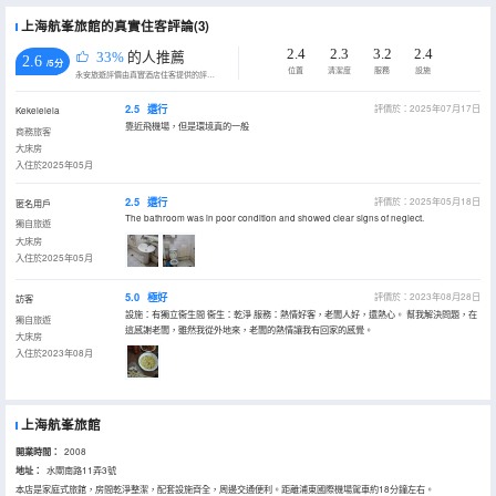
上海航峯旅館的真實住客評論(3)
2.4
2.3
3.2
2.4
33%
的人推薦
2.6
/5分
位置
清潔度
服務
設施
永安旅遊評價由真實酒店住客提供的評價。
2.5
還行
評價於：2025年07月17日
Kekelelela
靠近飛機場，但是環境真的一般
商務旅客
大床房
入住於2025年05月
2.5
還行
評價於：2025年05月18日
匿名用戶
The bathroom was in poor condition and showed clear signs of neglect.
獨自旅遊
大床房
入住於2025年05月
5.0
極好
評價於：2023年08月28日
訪客
設施：有獨立衞生間 衞生：乾淨 服務：熱情好客，老闆人好，還熱心。 幫我解決問題，在
獨自旅遊
這感謝老闆，雖然我從外地來，老闆的熱情讓我有回家的感覺。
大床房
入住於2023年08月
上海航峯旅館
開業時間：
2008
地址：
水閘南路11弄3號
本店是家庭式旅館，房間乾淨整潔，配套設施齊全，周邊交通便利。距離浦東國際機場駕車約18分鐘左右。