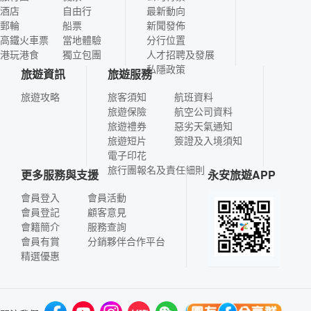
酒店
自由行
最新動向
郵輪
船票
新聞發佈
高鐵火車票
當地體驗
分行位置
港玩港食
獨立包團
人才招聘及發展
私隱政策
旅遊資訊
旅遊服務
旅遊攻略
旅客須知
航班資料
旅遊保險
航空公司資料
旅遊禮券
惡劣天氣通知
旅遊短片
簽證及入境須知
電子印花
旅行團報名及責任細則
更多服務與支援
永安旅遊APP
會員登入
會員活動
會員登記
顧客意見
會籍簡介
服務查詢
會員有賞
分銷夥伴合作平台
精選優惠