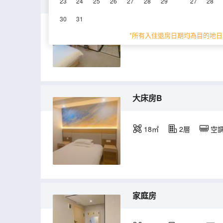
大床房A
23
24
25
26
27
28
29
27
28
30
31
18㎡
2-4層
*所有入住退房日期均為目的地日
大床房B
18㎡
2層
空
家庭房