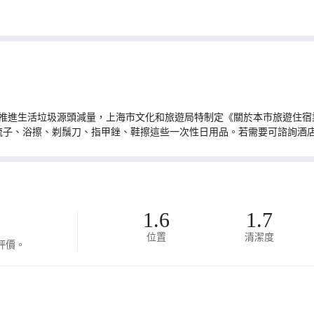
推進生活垃圾源頭減量，上海市文化和旅遊局特制定《關於本市旅遊住宿業
梳子、浴擦、剃鬚刀、指甲銼、鞋擦這些一次性日用品。若需要可諮詢酒
1.6
1.7
位置
清潔度
評價。