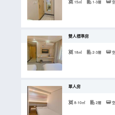
15㎡
1-3層
雙人標準房
18㎡
2-3層
單人房
8-10㎡
2層