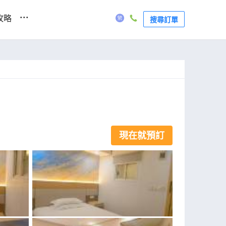
...
攻略
搜尋訂單
現在就預訂