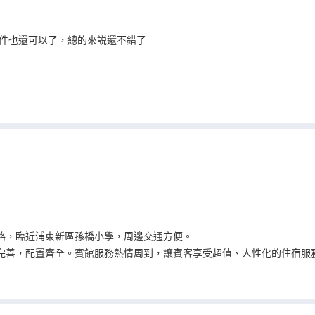
件也還可以了，總的來説還不錯了
路，臨近浦東新區孫橋小學，周邊交通方便。
完善，配置齊全。賓館服務熱情周到，讓賓客享受超值、人性化的住宿服