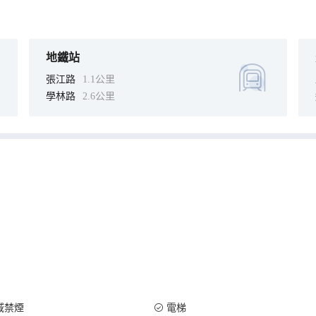
地鐵站
張江路
1.1公里
學林路
2.6公里
域禁煙
電梯