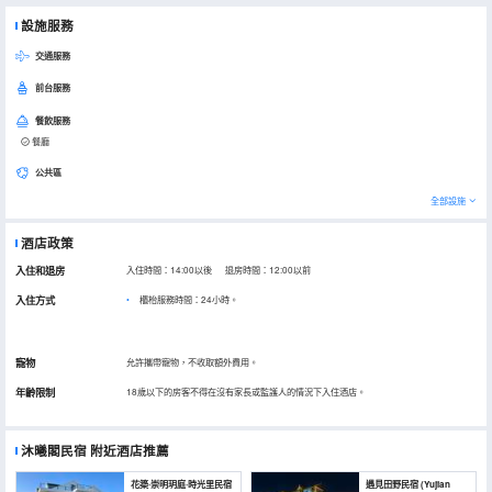
設施服務
交通服務
前台服務
餐飲服務
餐廳
公共區
全部設施
酒店政策
入住和退房
入住時間：14:00以後 退房時間：12:00以前
入住方式
櫃枱服務時間：24小時。
寵物
允許攜帶寵物，不收取額外費用。
年齡限制
18歲以下的房客不得在沒有家長或監護人的情況下入住酒店。
沐曦閣民宿
附近酒店推薦
花築·崇明玥庭·時光里民宿
遇見田野民宿 (Yujian