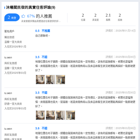
沐曦閣民宿的真實住客評論(9)
2
2
2.1
2
67%
的人推薦
2
/5分
位置
清潔度
服務
設施
永安旅遊評價由真實酒店住客提供的評價。
0.5
不推薦
評價於：2026年01月14日
匿名用戶
自己想象吧，
獨自旅遊
温馨一室大床房
入住於2026年01月
3.5
不錯
評價於：2025年03月30日
lu.wen
地理位置在村子裏麪，總體自駕過來的話有一定性價比，該有的設施都有，老闆也是蠻熱
與好友旅遊
情，房間面積也挺大，挺寬敞。衹是房間佈局以及床品和衞生狀況老闆能再搞好一點那就更
温馨一室大床房
好了。
入住於2025年03月
3.5
不錯
評價於：2025年03月30日
lu.wen
地理位置在村子裏麪，總體自駕過來的話有一定性價比，該有的設施都有，老闆也是蠻熱
與好友旅遊
情，房間面積也挺大，挺寬敞。衹是房間佈局以及床品和衞生狀況老闆能再搞好一點那就更
舒適一室大床房
好了。
入住於2025年03月
3.6
不錯
評價於：2025年03月30日
lu.wen
地理位置在村子裏麪，總體自駕過來的話有一定性價比，該有的設施都有，老闆也是蠻熱
與好友旅遊
情，房間面積也挺大，挺寬敞。衹是房間佈局以及床品和衞生狀況老闆能再搞好一點那就更
精緻一室大床房