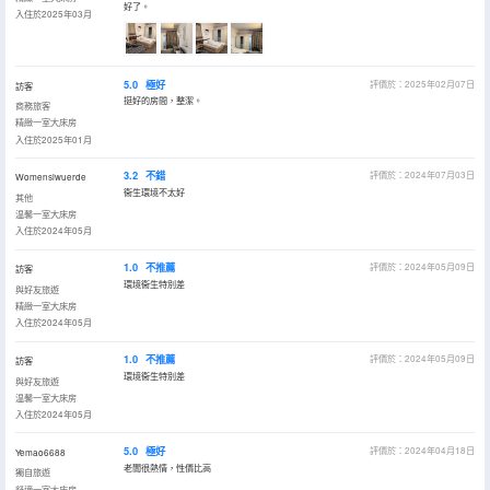
好了。
入住於2025年03月
5.0
極好
評價於：2025年02月07日
訪客
挺好的房間，整潔。
商務旅客
精緻一室大床房
入住於2025年01月
3.2
不錯
評價於：2024年07月03日
Womensiwuerde
衞生環境不太好
其他
温馨一室大床房
入住於2024年05月
1.0
不推薦
評價於：2024年05月09日
訪客
環境衞生特別差
與好友旅遊
精緻一室大床房
入住於2024年05月
1.0
不推薦
評價於：2024年05月09日
訪客
環境衞生特別差
與好友旅遊
温馨一室大床房
入住於2024年05月
5.0
極好
評價於：2024年04月18日
Yemao6688
老闆很熱情，性價比高
獨自旅遊
舒適一室大床房