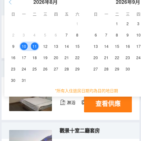
2026年8月
2026年9月
舒適一室大床房
日
一
二
三
四
五
六
日
一
二
三
四
1
1
2
3
20㎡
1-20層
空調
2
3
4
5
6
7
8
6
7
8
9
10
查看供應
淋浴
電視機
9
10
11
12
13
14
15
13
14
15
16
17
16
17
18
19
20
21
22
20
21
22
23
24
温馨一室大床房
23
24
25
26
27
28
29
27
28
29
30
30
31
20㎡
1-20層
空調
*所有入住退房日期均為目的地日期
查看供應
淋浴
電視機
觀景十室二廳套房