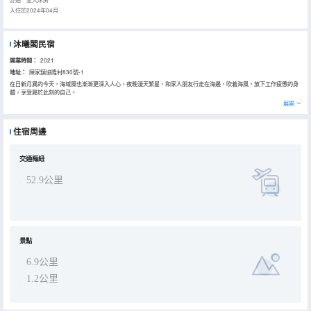
入住於2024年04月
沐曦閣民宿
開業時間：
2021
地址：
陳家鎮協隆村830號-1
在日新月異的今天，海域風也漸漸更深入人心，夜晚漫天繁星，和家人朋友行走在海邊，吹着海風，放下工作疲憊的身
體，享受屬於此刻的自己。
【地理位置】民宿坐落在崇明島/長興島/橫沙島附近，附近景色優美，位於海邊，縱享海域風情。春風沐浴，和家人一起
展開
出現，來感受不一樣的旅居。
【交通便利】民宿附近有崇明長途汽車站，東面是陳海公路立交橋和陳海公路。出現方便。
【設施配置】民宿全天24小時熱水，設施齊全。為你提供更舒適的旅居環境。更有休閒娛樂場地。
住宿周邊
【娛樂購物】附近有很多各式上海小吃，購物便利。
交通樞紐
52.9公里
景點
6.9公里
1.2公里