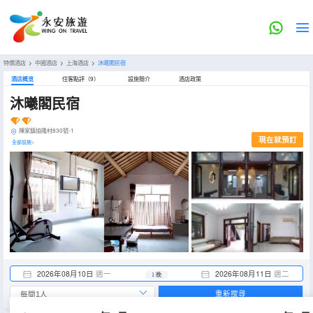
特價酒店
>
中國酒店
>
上海酒店
>
沐曦閣民宿
酒店概览
住客點評（9）
設施簡介
酒店政策
沐曦閣民宿
陳家鎮協隆村830號-1
現在就預訂
全部設施>
2026年08月10日
週一
2026年08月11日
週二
1 晚
重新搜尋