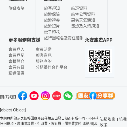
旅遊攻略
旅客須知
航班資料
旅遊保險
航空公司資料
旅遊禮券
惡劣天氣通知
旅遊短片
簽證及入境須知
電子印花
旅行團報名及責任細則
更多服務與支援
永安旅遊APP
會員登入
會員活動
會員登記
顧客意見
會籍簡介
服務查詢
會員有賞
分銷夥伴合作平台
精選優惠
關注我們
[object Object]
本網頁所顯示之價格因應產品種類及出發日期而有所不同，不包括
站點地圖
私隱
|
任何稅項、燃油附加費、行政費、簽証費、服務費(旅行團適用)及
政策