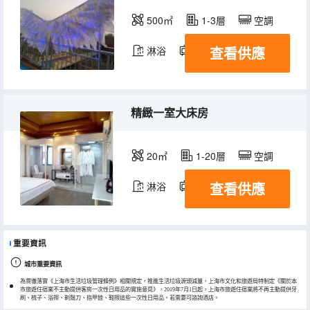
500㎡
1-3層
空調
查看供應
淋浴
電視機
精緻一室大床房
20㎡
1-20層
空調
查看供應
淋浴
電視機
重要資訊
城市重要資訊
為貫徹落實《上海市生活垃圾管理條例》相關規定，推進生活垃圾源頭減量，上海市文化和旅遊局特制定《關於本
市旅遊住宿業不主動提供客房一次性日用品的實施意見》，2019年7月1日起，上海市旅遊住宿業將不再主動提供牙
刷、梳子、浴擦、剃鬚刀、指甲銼、鞋擦這些一次性日用品。若需要可諮詢酒店。