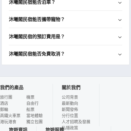
沐曦閣民宿能否泊車？
沐曦閣民宿能否攜帶寵物？
沐曦閣民宿的預訂費用是？
沐曦閣民宿能否免費取消？
我們的產品
關於我們
旅行團
機票
公司背景
酒店
自由行
最新動向
郵輪
船票
新聞發佈
高鐵火車票
當地體驗
分行位置
港玩港食
獨立包團
人才招聘及發展
私隱政策
旅遊資訊
旅遊服務