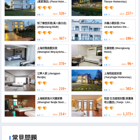
(奚家港店) (Floral Hotel ·
Tianye Homestay)
Chongming Yueting,
Time Village Hotel
(Xijiagang Branch))
326+
257+
HKD
HKD
4.8
/ 5
4.9
/ 5
知了鄉里民宿(奚八路分店)
沐楓小築民宿 (The
(Zhijiaxiang B&B)
cicada bathes the
breeze the lodging
house)
367+
186+
HKD
HKD
4.6
/ 5
4.5
/ 5
上海欣雅逸墅民宿
生康旅館 (Shengkang
(Shanghai Xinyayishu
Hotel)
Homestay)
370+
96+
HKD
HKD
4.7
/ 5
1.9
/ 5
江畔人家 (Jiangpan
上海悅迎居民宿
Renjia)
(Yueyingju Homestay)
210+
502+
HKD
HKD
4.1
/ 5
4.6
/ 5
上海姚家南大河農家樂
悅居·生活度假別墅(東灘濕
(Shanghai Yaojia South
地公園店) (Yueju · Living
Dahe Farm Stay)
Vacation Villa (Dongtan
Wetland Park Store))
214+
1,375+
HKD
HKD
4.2
/ 5
4.7
/ 5
常見問題